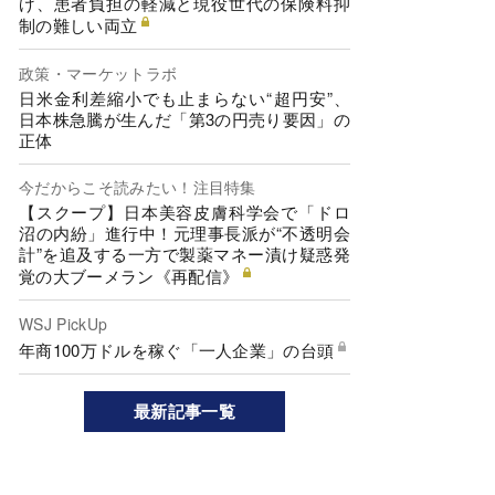
げ、患者負担の軽減と現役世代の保険料抑
制の難しい両立
政策・マーケットラボ
日米金利差縮小でも止まらない“超円安”、
日本株急騰が生んだ「第3の円売り要因」の
正体
今だからこそ読みたい！注目特集
【スクープ】日本美容皮膚科学会で「ドロ
沼の内紛」進行中！元理事長派が“不透明会
計”を追及する一方で製薬マネー漬け疑惑発
覚の大ブーメラン《再配信》
WSJ PickUp
年商100万ドルを稼ぐ「一人企業」の台頭
最新記事一覧