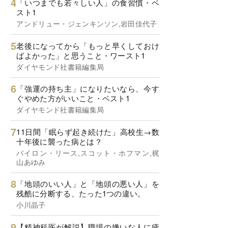
「いつまでも若々しい人」の食習慣・ベ
スト1
アンドリュー・ジェンキンソン,岩田佳代子
老後になってから「もっと早くしておけ
ばよかった」と思うこと・ワースト1
ダイヤモンド社書籍編集局
「強運の持ち主」になりたいなら、今す
ぐやめた方がいいこと・ベスト1
ダイヤモンド社書籍編集局
11日間「眠らず起き続けた」高校生→数
十年後に襲った病とは？
バイロン・リース,スコット・ホフマン,梶
山あゆみ
「地頭のいい人」と「地頭の悪い人」を
残酷に分断する、たった1つの違い。
小川晶子
【精神科医が解説】職場の嫌いな人に疲