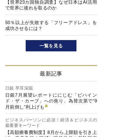
【世界23カ国独自調査】なぜ日本はAI活用
で世界に後れを取るのか
50％以上が失敗する「フリーアドレス」を
成功させるには？
一覧を見る
最新記事
日銀 早耳深掘
日銀7月展望レポートににじむ「ビハイン
ド・ザ・カーブ」への焦り、為替次第で“9
月前倒し”利上げも
ビジネスパーソンに必須！経済＆ビジネスの
最重要キーワード
【高額療養費制度】8月から上限額を引き上