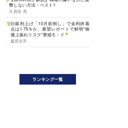
弊しない方法・ベスト1
久賀谷 亮
日銀利上げ「10月前倒し」で金利終着
点は1.75％か、展望レポートで鮮明“物
価上振れリスク”警戒モ－ド
森田京平
ランキング一覧