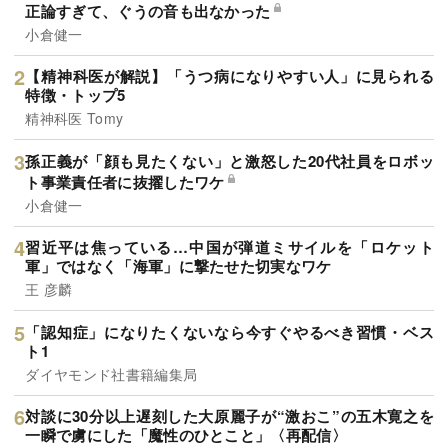
正論すぎて、ぐうの音も出なかった
小倉健一
【精神科医が解説】「うつ病になりやすい人」に見られる
特徴・トップ5
精神科医 Tomy
孫正義が「顔も見たくない」と激怒した20代社員をロボッ
ト事業責任者に抜擢したワケ
小倉健一
習近平は焦っている…中国が弾道ミサイルを「ロケット
軍」ではなく「海軍」に撃たせた切実なワケ
王 彦麟
「認知症」になりたくないなら今すぐやるべき習慣・ベス
ト1
ダイヤモンド社書籍編集局
対談に30分以上遅刻した大原麗子が“激おこ”の五木寛之を
一瞬で虜にした「魔性のひとこと」〈再配信〉