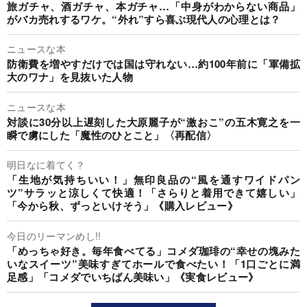
旅ガチャ、酒ガチャ、本ガチャ…「中身がわからない商品」
がバカ売れするワケ。“外れ”すら喜ぶ現代人の心理とは？
ニュースな本
防衛費を増やすだけでは国は守れない…約100年前に「軍備拡
大のワナ」を見抜いた人物
ニュースな本
対談に30分以上遅刻した大原麗子が“激おこ”の五木寛之を一
瞬で虜にした「魔性のひとこと」〈再配信〉
明日なに着てく？
「生地が気持ちいい！」無印良品の“風を通すワイドパン
ツ”サラッと涼しくて快適！「さらりと着用できて嬉しい」
「今から秋、ずっといけそう」《購入レビュー》
今日のリーマンめし!!
「めっちゃ好き。毎年食べてる」コメダ珈琲の“幸せの塊みた
いなスイーツ”美味すぎてホールで食べたい！「1口ごとに満
足感」「コメダでいちばん美味い」《実食レビュー》