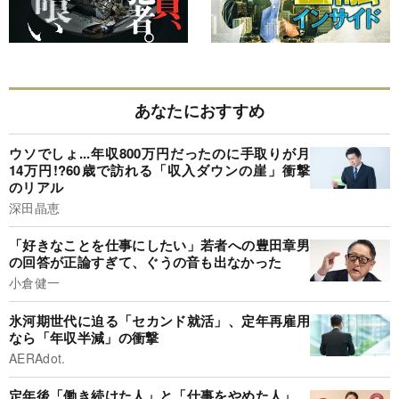
あなたにおすすめ
ウソでしょ...年収800万円だったのに手取りが月
14万円!?60歳で訪れる「収入ダウンの崖」衝撃
のリアル
深田晶恵
「好きなことを仕事にしたい」若者への豊田章男
の回答が正論すぎて、ぐうの音も出なかった
小倉健一
氷河期世代に迫る「セカンド就活」、定年再雇用
なら「年収半減」の衝撃
AERAdot.
定年後「働き続けた人」と「仕事をやめた人」、