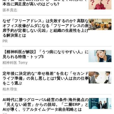
本当に満足度が高いのはどっち?
坂本貴志
なぜ「フリーアドレス」は失敗するのか? 高額な
オフィス改修がムダになる「フリーアドレスの座
席予約が定着しない元凶」と組織の生産性を上げ
る解決策とは
PR
【精神科医が解説】「うつ病になりやすい人」に
見られる特徴・トップ5
精神科医 Tomy
定年後に決定的な“幸せ格差”を生む「セカンド
ライフ準備」の良し悪しとは?賢い人は次の仕事
をこう選ぶ
柏木理佳
AI時代に勝つグローバル経営の条件:海外拠点の
「見えない経営」からの脱却。「二層ERP」と
AIが導く、リアルタイム·データ統合戦略とは