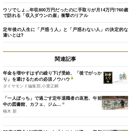
ウソでしょ...年収800万円だったのに手取りが月14万円!?60歳
で訪れる「収入ダウンの崖」衝撃のリアル
定年後の人生に「戸惑う人」と「戸惑わない人」の決定的な
違いとは?
関連記事
年金を増やすはずの繰り下げ受給、「後でがっか
り」を避けるための必須ノウハウ
ダイヤモンド編集部,小栗正嗣
「一人ぼっち」で過ごす定年退職者の哀愁、午前
中の図書館、カフェ、ジム…
楠木 新