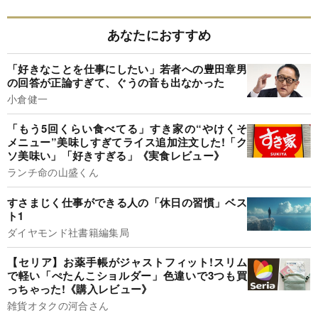
あなたにおすすめ
「好きなことを仕事にしたい」若者への豊田章男
の回答が正論すぎて、ぐうの音も出なかった
小倉健一
「もう5回くらい食べてる」すき家の“やけくそ
メニュー”美味しすぎてライス追加注文した!「ク
ソ美味い」「好きすぎる」《実食レビュー》
ランチ命の山盛くん
すさまじく仕事ができる人の「休日の習慣」ベス
ト1
ダイヤモンド社書籍編集局
【セリア】お薬手帳がジャストフィット!スリム
で軽い「ぺたんこショルダー」色違いで3つも買
っちゃった!《購入レビュー》
雑貨オタクの河合さん