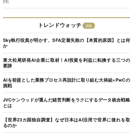
PR
トレンドウォッチ
Sky執行役員が明かす、SFA定着失敗の【本質的原因】とは何
か
東大松尾研発AI企業に取材！AI投資を利益に転換する三つの
要諦
AIを前提とした業務プロセス再設計に取り組む大林組×PwCの
挑戦
JVCケンウッドが選んだ経営判断をラクにするデータ統合戦略
とは
【世界23カ国独自調査】なぜ日本はAI活用で世界に後れを取
るのか