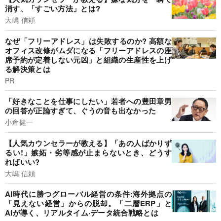
消す、「すごい方法」とは?
大嶋 信頼
なぜ「フリーアドレス」は失敗するのか? 高額な
オフィス改修がムダになる「フリーアドレスの座
席予約が定着しない元凶」と組織の生産性を上げ
る解決策とは
PR
「好きなことを仕事にしたい」若者への豊田章男
の回答が正論すぎて、ぐうの音も出なかった
小倉健一
【人気カウンセラーが教える】「あの人ばかりず
るい!」嫉妬・劣等感が止まらないとき、どうす
ればいい?
大嶋 信頼
AI時代に勝つグローバル経営の条件:海外拠点の
「見えない経営」からの脱却。「二層ERP」と
AIが導く、リアルタイム·データ統合戦略とは