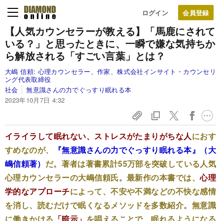
ログイン
【人気カウンセラーが教える】「馬鹿にされて
いる？」と思ったときに、一瞬で嫌な気持ちか
ら解放される「すごい言葉」とは？
大嶋 信頼:
心理カウンセラー、作家、株式会社インサイト・カウンセリ
ング代表取締役
社会
無意識さんの力でぐっすり眠れる本
2023年10月7日 4:32
イライラして眠れない、ストレスがたまりがちな人
におす
すめなのが、
『無意識さんの力でぐっすり眠れる本』（大
嶋信頼著）
だ。著者は著書累計55万部を突破している人気
心理カウンセラーの大嶋信頼氏。最新作の本書では、
心理
学的なアプローチ
によって、不安や不満などの不快な感情
を消し、読むだけで眠くなるメソッドを多数紹介。無意識
に働きかける
「暗示」
を唱えることで、眠れるようになる