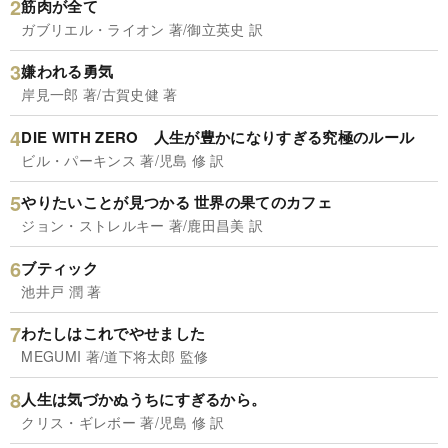
筋肉が全て
ガブリエル・ライオン 著/御立英史 訳
嫌われる勇気
岸見一郎 著/古賀史健 著
DIE WITH ZERO 人生が豊かになりすぎる究極のルール
ビル・パーキンス 著/児島 修 訳
やりたいことが見つかる 世界の果てのカフェ
ジョン・ストレルキー 著/鹿田昌美 訳
ブティック
池井戸 潤 著
わたしはこれでやせました
MEGUMI 著/道下将太郎 監修
人生は気づかぬうちにすぎるから。
クリス・ギレボー 著/児島 修 訳