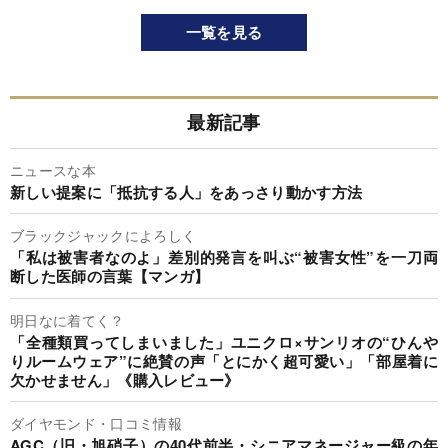
一覧を見る
最新記事
ニュースな本
新しい提案に「抵抗する人」をあっさり動かす方法
ブラックジャックによろしく
「私は被害者なのよ」差別的発言を叫ぶ“被害女性”を一刀両
断した医師の言葉【マンガ】
明日なに着てく？
「全種類買ってしまいました」ユニクロ×サンリオの“ひんや
りルームウェア”に絶賛の声「とにかく超可愛い」「部屋着に
欠かせません」《購入レビュー》
ダイヤモンド・口コミ情報
AGC（旧・旭硝子）の40代前半・シニアマネージャー級の年