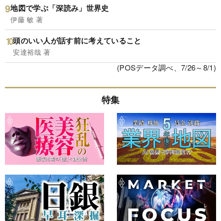
地図で学ぶ「深読み」世界史
伊藤 敏 著
頭のいい人が話す前に考えていること
安達裕哉 著
(POSデータ調べ、7/26～8/1)
特集