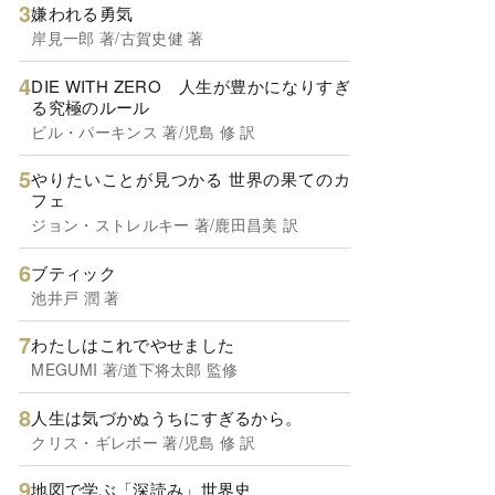
嫌われる勇気
岸見一郎 著/古賀史健 著
DIE WITH ZERO 人生が豊かになりすぎ
る究極のルール
ビル・パーキンス 著/児島 修 訳
やりたいことが見つかる 世界の果てのカ
フェ
ジョン・ストレルキー 著/鹿田昌美 訳
ブティック
池井戸 潤 著
わたしはこれでやせました
MEGUMI 著/道下将太郎 監修
人生は気づかぬうちにすぎるから。
クリス・ギレボー 著/児島 修 訳
地図で学ぶ「深読み」世界史