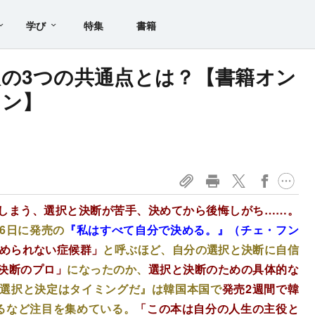
学び
特集
書籍
の3つの共通点とは？【書籍オン
ョン】
しまう、選択と決断が苦手、決めてから後悔しがち……。
26日に発売の
『私はすべて自分で決める。』
（チェ・フン
められない症候群」
と呼ぶほど、自分の選択と決断に自信
決断のプロ」
になったのか、
選択と決断のための具体的な
選択と決定はタイミングだ』は韓国本国で
発売2週間で韓
るなど注目を集めている。
「この本は自分の人生の主役と