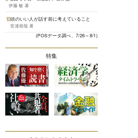
伊藤 敏 著
頭のいい人が話す前に考えていること
安達裕哉 著
(POSデータ調べ、7/26～8/1)
特集