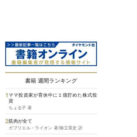
書籍 週間ランキング
ママ投資家が育休中に１億貯めた株式投
資
ちょる子 著
筋肉が全て
ガブリエル・ライオン 著/御立英史 訳