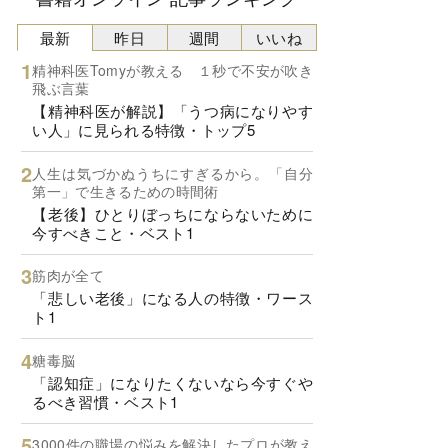
最新
昨日
週間
いいね
精神科医Tomyが教える １秒で不安が吹き
飛ぶ言葉
【精神科医が解説】「うつ病になりやす
い人」に見られる特徴・トップ5
人生は気づかぬうちにすぎるから。「自分
第一」で生きるための時間術
【老後】ひとりぼっちにならないために
今すべきこと・ベスト1
筋肉が全て
「悲しい老後」になる人の特徴・ワース
ト1
糖毒脳
「認知症」になりたくないなら今すぐや
るべき習慣・ベスト1
3000件の職場の悩みを解決したプロが教え