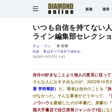
新着
業界
いつも自信を持てない人
ライン編集部セレクシ
チェ・フン
李 明華
社会
私はすべて自分で決める。
2023年10月27日 3:43
自分の好きなことより他人の意見に従って
そんな人におすすめなのが、2022年10月
著 李明華訳）
だ。著者は自分のことを
「決
がなかった。そんな著者がどうやって、
「
ノウハウ
を凝縮したのが本書だ。原書の『
国大手書店で自己啓発ジャンルで1位
にな