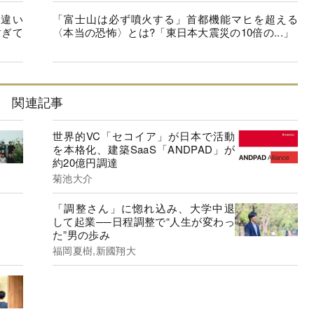
の違い
「富士山は必ず噴火する」首都機能マヒを超える
すぎて
〈本当の恐怖〉とは?「東日本大震災の10倍の...」
関連記事
世界的VC「セコイア」が日本で活動
を本格化、建築SaaS「ANDPAD」が
約20億円調達
菊池大介
「調整さん」に惚れ込み、大学中退
して起業──日程調整で“人生が変わっ
た”男の歩み
福岡夏樹,新國翔大