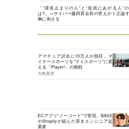
「“課長止まりの人”と“役員にあがる人”
は?」→サイバー藤田晋会長の答えがド正論
胸に刺さる
アマチュア試合に10万人が熱狂、マ
イナースポーツを“マイスポーツ”に変
える「Player!」の挑戦
大崎真澄
ECアプリ“ノーコード”で実現、BASE
やShopifyが組んだ若きエンジニア起
業家