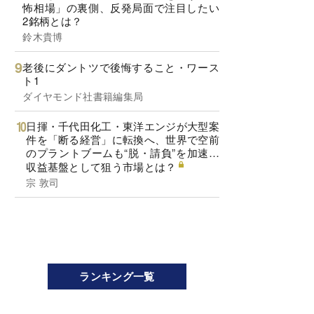
怖相場」の裏側、反発局面で注目したい
2銘柄とは？
鈴木貴博
老後にダントツで後悔すること・ワース
ト1
ダイヤモンド社書籍編集局
日揮・千代田化工・東洋エンジが大型案
件を「断る経営」に転換へ、世界で空前
のプラントブームも“脱・請負”を加速…
収益基盤として狙う市場とは？
宗 敦司
ランキング一覧