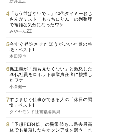
新井直之
「もう並ばないで…」40代タイミーおじ
さんがミスド「もっちゅりん」の列整理
で複雑な気分になったワケ
みやーんZZ
今すぐ昇進させたほうがいい社員の特
徴・ベスト1
本田淳也
孫正義が「顔も見たくない」と激怒した
20代社員をロボット事業責任者に抜擢し
たワケ
小倉健一
すさまじく仕事ができる人の「休日の習
慣」ベスト1
ダイヤモンド社書籍編集局
「予想PER4倍」の異常値も…過去最高
益でも暴落したキオクシア株を襲う「恐