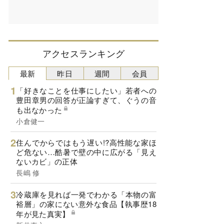
アクセスランキング
最新
昨日
週間
会員
「好きなことを仕事にしたい」若者への
豊田章男の回答が正論すぎて、ぐうの音
も出なかった
小倉健一
住んでからではもう遅い!?高性能な家ほ
ど危ない…酷暑で壁の中に広がる「見え
ないカビ」の正体
長嶋 修
冷蔵庫を見れば一発でわかる「本物の富
裕層」の家にない意外な食品【執事歴18
年が見た真実】