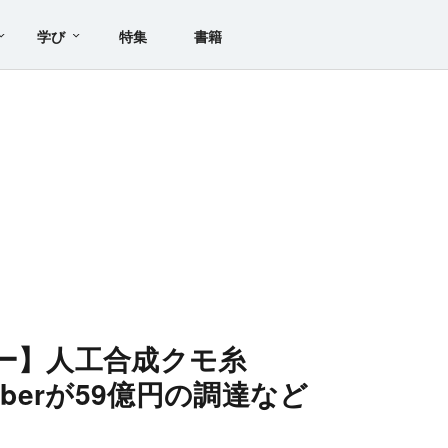
学び
特集
書籍
リー】人工合成クモ糸
iberが59億円の調達など