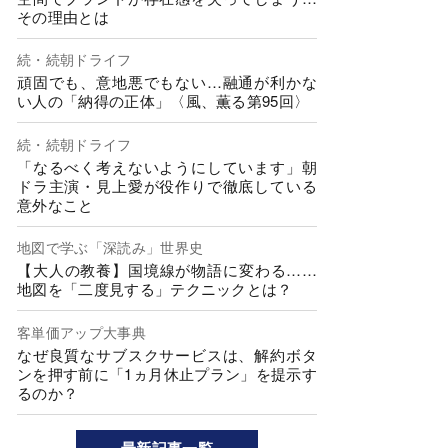
その理由とは
続・続朝ドライフ
頑固でも、意地悪でもない…融通が利かな
い人の「納得の正体」〈風、薫る第95回〉
続・続朝ドライフ
「なるべく考えないようにしています」朝
ドラ主演・見上愛が役作りで徹底している
意外なこと
地図で学ぶ「深読み」世界史
【大人の教養】国境線が物語に変わる……
地図を「二度見する」テクニックとは？
客単価アップ大事典
なぜ良質なサブスクサービスは、解約ボタ
ンを押す前に「1ヵ月休止プラン」を提示す
るのか？
最新記事一覧