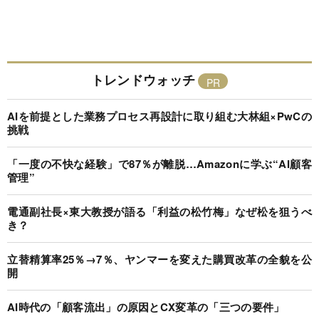
トレンドウォッチ
AIを前提とした業務プロセス再設計に取り組む大林組×PwCの
挑戦
「一度の不快な経験」で87％が離脱…Amazonに学ぶ“AI顧客
管理”
電通副社長×東大教授が語る「利益の松竹梅」なぜ松を狙うべ
き？
立替精算率25％→7％、ヤンマーを変えた購買改革の全貌を公
開
AI時代の「顧客流出」の原因とCX変革の「三つの要件」