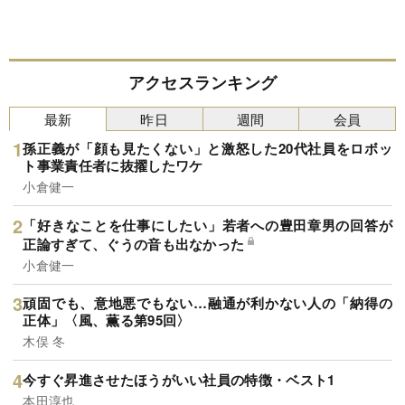
アクセスランキング
最新
昨日
週間
会員
孫正義が「顔も見たくない」と激怒した20代社員をロボッ
ト事業責任者に抜擢したワケ
小倉健一
「好きなことを仕事にしたい」若者への豊田章男の回答が
正論すぎて、ぐうの音も出なかった
小倉健一
頑固でも、意地悪でもない…融通が利かない人の「納得の
正体」〈風、薫る第95回〉
木俣 冬
今すぐ昇進させたほうがいい社員の特徴・ベスト1
本田淳也