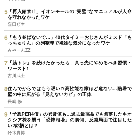
「再入館禁止」イオンモールの“完璧”なマニュアルが人命
を守れなかったワケ
窪田順生
「もう並ばないで…」40代タイミーおじさんがミスド「も
っちゅりん」の列整理で複雑な気分になったワケ
みやーんZZ
「筋トレ」を続けたかったら、真っ先にやめるべき習慣・
ワースト1
古川武士
住んでからではもう遅い!?高性能な家ほど危ない…酷暑で
壁の中に広がる「見えないカビ」の正体
長嶋 修
「予想PER4倍」の異常値も…過去最高益でも暴落したキオ
クシア株を襲う「恐怖相場」の裏側、反発局面で注目した
い2銘柄とは？
鈴木貴博