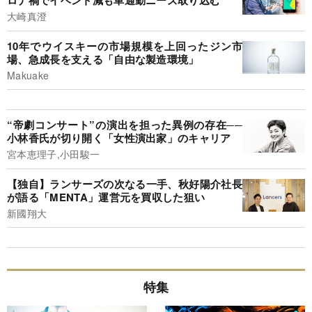
ロナ禍でイベント減も車通勤ニーズ取り込む
大崎真澄
10年でウイスキーの市場規模を上回ったジン市
場、急成長を支える「自由な製造環境」
Makuake
“帝劇コンサート”の演出を担った異例の存在──
小林香氏が切り開く「女性演出家」のキャリア
宮本恵理子,小田駿一
【独自】ランサーズの次なる一手、秋好陽介社長
が語る「MENTA」運営元を買収した狙い
新國翔大
特集