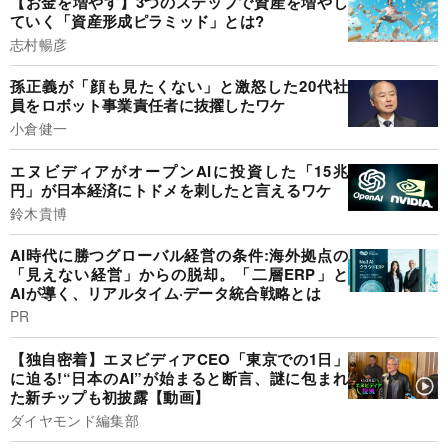
【お金を増やす】3つのステップで資産を増やし
ていく「資産形成ピラミッド」とは?
志村暢彦
孫正義が「顔も見たくない」と激怒した20代社
員をロボット事業責任者に抜擢したワケ
小倉健一
エヌビディアがオープンAIに投資した「15兆
円」が日本経済にトドメを刺したと言えるワケ
鈴木貴博
AI時代に勝つグローバル経営の条件:海外拠点の
「見えない経営」からの脱却。「二層ERP」と
AIが導く、リアルタイム·データ統合戦略とは
PR
【独自密着】エヌビディアCEO「東京での1日」
に迫る!“日本のAI”が始まると断言、謎に包まれ
た新チップも初披露【動画】
ダイヤモンド編集部