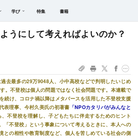
学び
特集
書籍
のようにして考えればよいのか？
は過去最多の29万9048人、小中高校などで判明したいじめ
います。不登校は個人の問題ではなく社会問題です。本連載で
援を続け、コロナ禍以降はメタバースを活用した不登校支援
の代表理事、今村久美氏の初著書
「NPOカタリバがみんなと
ら、不登校を理解し、子どもたちに伴走するためのヒント
。「不登校」という事象について考えるときに、本人への
境との相性や教育制度など、個人を苦しめている社会の側