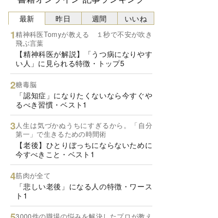
最新
昨日
週間
いいね
精神科医Tomyが教える １秒で不安が吹き
飛ぶ言葉
【精神科医が解説】「うつ病になりやす
い人」に見られる特徴・トップ5
糖毒脳
「認知症」になりたくないなら今すぐや
るべき習慣・ベスト1
人生は気づかぬうちにすぎるから。「自分
第一」で生きるための時間術
【老後】ひとりぼっちにならないために
今すべきこと・ベスト1
筋肉が全て
「悲しい老後」になる人の特徴・ワース
ト1
3000件の職場の悩みを解決したプロが教え