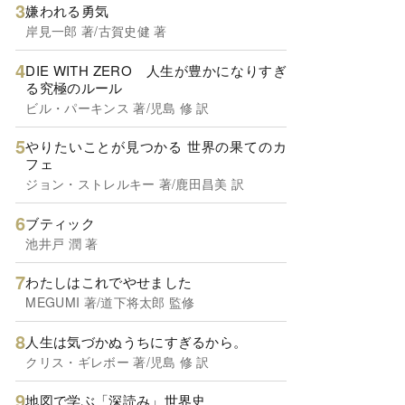
嫌われる勇気
岸見一郎 著/古賀史健 著
DIE WITH ZERO 人生が豊かになりすぎ
る究極のルール
ビル・パーキンス 著/児島 修 訳
やりたいことが見つかる 世界の果てのカ
フェ
ジョン・ストレルキー 著/鹿田昌美 訳
ブティック
池井戸 潤 著
わたしはこれでやせました
MEGUMI 著/道下将太郎 監修
人生は気づかぬうちにすぎるから。
クリス・ギレボー 著/児島 修 訳
地図で学ぶ「深読み」世界史