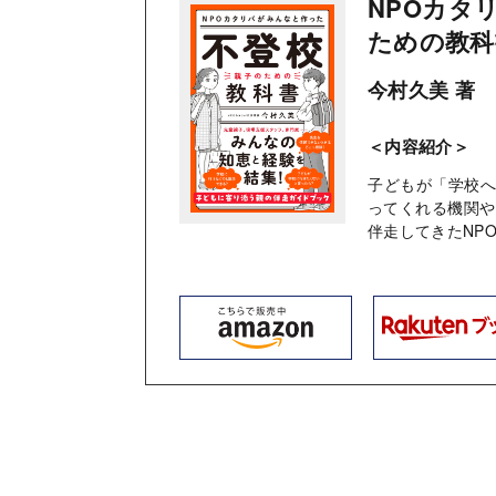
NPOカタ
ための教科
今村久美 著
＜内容紹介＞
子どもが「学校
ってくれる機関や
伴走してきたNP