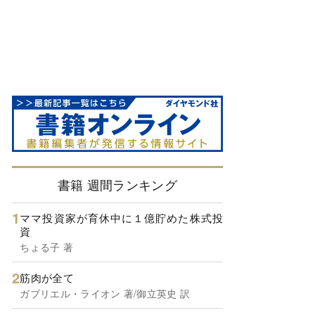
書籍 週間ランキング
ママ投資家が育休中に１億貯めた株式投
資
ちょる子 著
筋肉が全て
ガブリエル・ライオン 著/御立英史 訳