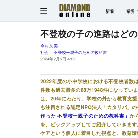
新着
業界
不登校の子の進路はど
今村久美
社会
不登校ー親子のための教科書
2024年2月6日 4:03
2022年度の小中学校における不登校者数
件数も過去最多の68万1948件になって
は、20年にわたり、学校の外から教育支
も注目される認定NPO法人「カタリバ」
作った 不登校ー親子のための教科書」
か
を、ピックアップしてご紹介していきます
ケアという個人に着目した視点と、教育環