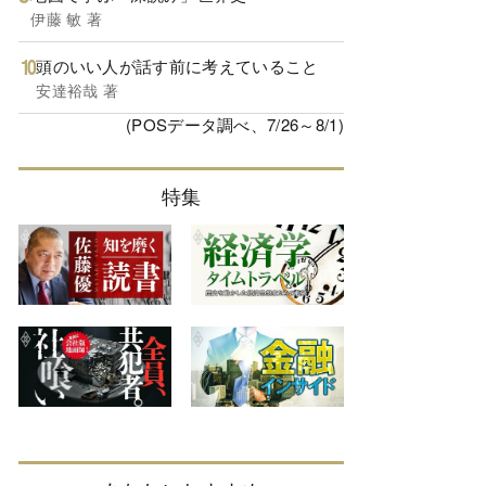
伊藤 敏 著
頭のいい人が話す前に考えていること
安達裕哉 著
(POSデータ調べ、7/26～8/1)
特集