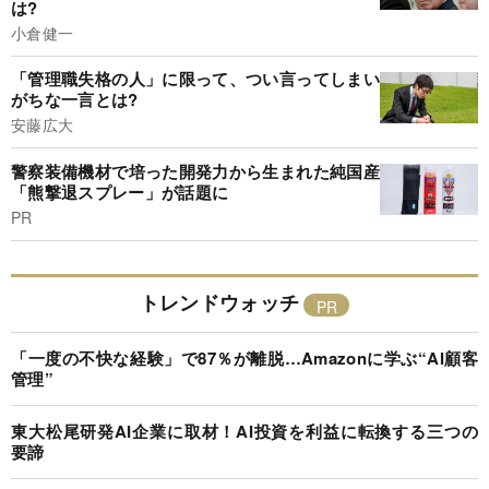
は?
小倉健一
「管理職失格の人」に限って、つい言ってしまい
がちな一言とは?
安藤広大
警察装備機材で培った開発力から生まれた純国産
「熊撃退スプレー」が話題に
PR
トレンドウォッチ
「一度の不快な経験」で87％が離脱…Amazonに学ぶ“AI顧客
管理”
東大松尾研発AI企業に取材！AI投資を利益に転換する三つの
要諦