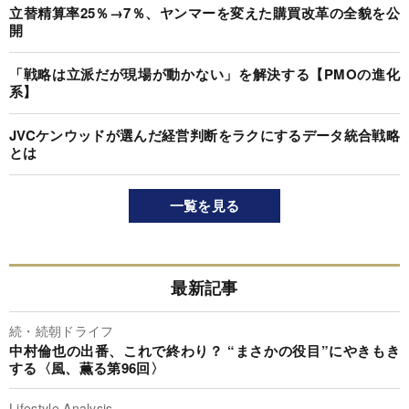
立替精算率25％→7％、ヤンマーを変えた購買改革の全貌を公
開
「戦略は立派だが現場が動かない」を解決する【PMOの進化
系】
JVCケンウッドが選んだ経営判断をラクにするデータ統合戦略
とは
一覧を見る
最新記事
続・続朝ドライフ
中村倫也の出番、これで終わり？ “まさかの役目”にやきもき
する〈風、薫る第96回〉
Lifestyle Analysis