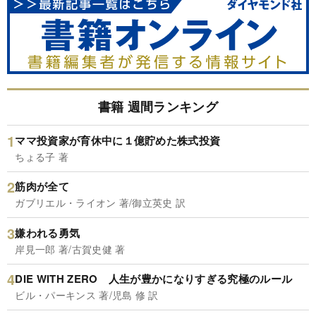
書籍 週間ランキング
ママ投資家が育休中に１億貯めた株式投資
ちょる子 著
筋肉が全て
ガブリエル・ライオン 著/御立英史 訳
嫌われる勇気
岸見一郎 著/古賀史健 著
DIE WITH ZERO 人生が豊かになりすぎる究極のルール
ビル・パーキンス 著/児島 修 訳