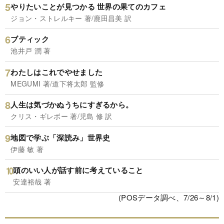
やりたいことが見つかる 世界の果てのカフェ
ジョン・ストレルキー 著/鹿田昌美 訳
ブティック
池井戸 潤 著
わたしはこれでやせました
MEGUMI 著/道下将太郎 監修
人生は気づかぬうちにすぎるから。
クリス・ギレボー 著/児島 修 訳
地図で学ぶ「深読み」世界史
伊藤 敏 著
頭のいい人が話す前に考えていること
安達裕哉 著
(POSデータ調べ、7/26～8/1)