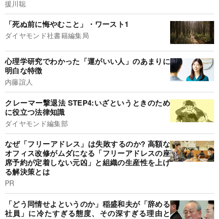
援川聡
「死ぬ前に悔やむこと」・ワースト1
ダイヤモンド社書籍編集局
心理学研究でわかった「運がいい人」のあまりに
明白な特徴
内藤誼人
クレーマー撃退法 STEP4:いざというときのため
に役立つ法律知識
ダイヤモンド編集部
なぜ「フリーアドレス」は失敗するのか? 高額な
オフィス改修がムダになる「フリーアドレスの座
席予約が定着しない元凶」と組織の生産性を上げ
る解決策とは
PR
「どう同情せよというのか」稲盛和夫が「辞める
社員」に冷たすぎる態度、その深すぎる理由と