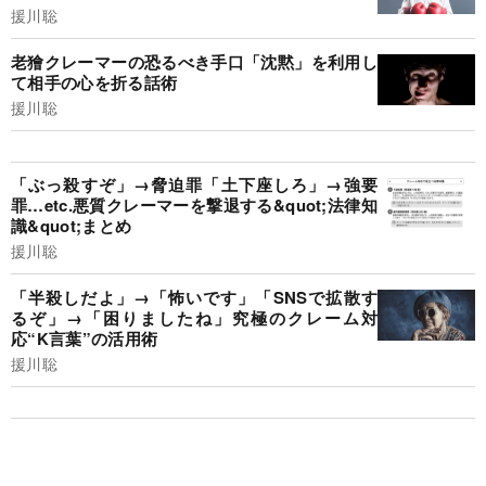
援川聡
老獪クレーマーの恐るべき手口「沈黙」を利用し
て相手の心を折る話術
援川聡
「ぶっ殺すぞ」→脅迫罪「土下座しろ」→強要
罪…etc.悪質クレーマーを撃退する&quot;法律知
識&quot;まとめ
援川聡
「半殺しだよ」→「怖いです」「SNSで拡散す
るぞ」→「困りましたね」究極のクレーム対
応“K言葉”の活用術
援川聡