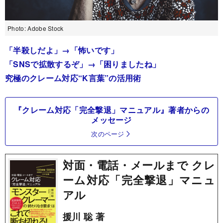
Photo: Adobe Stock
「半殺しだよ」→「怖いです」
「SNSで拡散するぞ」→「困りましたね」
究極のクレーム対応“K言葉”の活用術
『クレーム対応「完全撃退」マニュアル』著者からの
メッセージ
次のページ
対面・電話・メールまで クレ
ーム対応「完全撃退」マニュ
アル
援川 聡 著