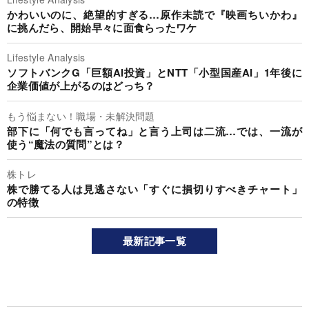
かわいいのに、絶望的すぎる…原作未読で『映画ちいかわ』
に挑んだら、開始早々に面食らったワケ
Lifestyle Analysis
ソフトバンクG「巨額AI投資」とNTT「小型国産AI」1年後に
企業価値が上がるのはどっち？
もう悩まない！職場・未解決問題
部下に「何でも言ってね」と言う上司は二流…では、一流が
使う“魔法の質問”とは？
株トレ
株で勝てる人は見逃さない「すぐに損切りすべきチャート」
の特徴
最新記事一覧