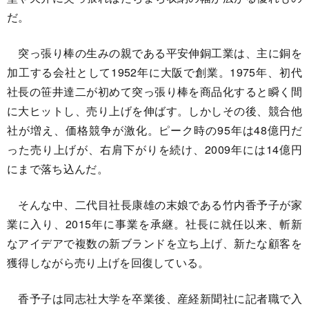
だ。
突っ張り棒の生みの親である平安伸銅工業は、主に銅を
加工する会社として1952年に大阪で創業。1975年、初代
社長の笹井達二が初めて突っ張り棒を商品化すると瞬く間
に大ヒットし、売り上げを伸ばす。しかしその後、競合他
社が増え、価格競争が激化。ピーク時の95年は48億円だ
った売り上げが、右肩下がりを続け、2009年には14億円
にまで落ち込んだ。
そんな中、二代目社長康雄の末娘である竹内香予子が家
業に入り、2015年に事業を承継。社長に就任以来、斬新
なアイデアで複数の新ブランドを立ち上げ、新たな顧客を
獲得しながら売り上げを回復している。
香予子は同志社大学を卒業後、産経新聞社に記者職で入