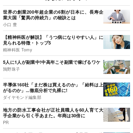
世界の創業200年超企業の6割が日本に、長寿企
業大国「驚異の持続力」の秘訣とは
小口 豊
【精神科医が解説】「うつ病になりやすい人」に
見られる特徴・トップ5
精神科医 Tomy
5人に1人が副業中!中高年こそ副業で稼げるワケ
鶉野珠子
半導体160社「まだ株は買えるのか」「給料は上
がるのか」...徹底分析で丸裸に!
ダイヤモンド編集部
地方の防水工事会社が正社員職人を60人育て大
手企業から引く手あまた。年商は30倍に
PR