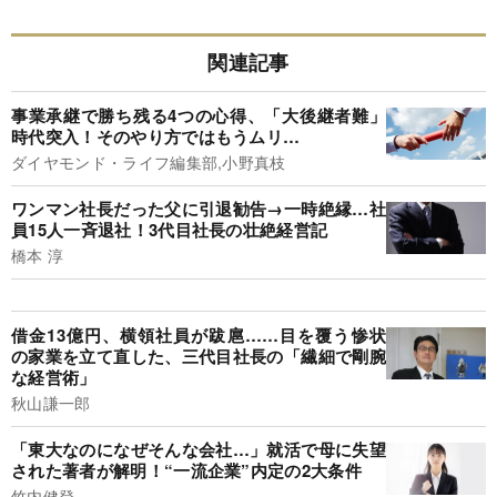
関連記事
事業承継で勝ち残る4つの心得、「大後継者難」
時代突入！そのやり方ではもうムリ…
ダイヤモンド・ライフ編集部,小野真枝
ワンマン社長だった父に引退勧告→一時絶縁…社
員15人一斉退社！3代目社長の壮絶経営記
橋本 淳
借金13億円、横領社員が跋扈……目を覆う惨状
の家業を立て直した、三代目社長の「繊細で剛腕
な経営術」
秋山謙一郎
「東大なのになぜそんな会社…」就活で母に失望
された著者が解明！“一流企業”内定の2大条件
竹内健登