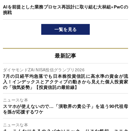
AIを前提とした業務プロセス再設計に取り組む大林組×PwCの
挑戦
一覧を見る
最新記事
ダイヤモンドZAi NISA投信グランプリ2026
7月の日経平均急落でも日本株投資信託に高水準の資金が流
入！インデックスとアクティブの動きから見えた個人投資家
の「強気姿勢」【投資信託の最前線】
ニュースな本
スマホが使えないので…「演歌界の貴公子」を追う90代祖母
を孫が応援するワケ
ニュースな本
え、こんなにあるの？パナソニック、りそな銀行、ユニク