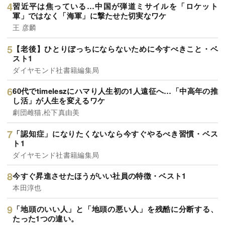
習近平は焦っている…中国が弾道ミサイルを「ロケット
軍」ではなく「海軍」に撃たせた切実なワケ
王 彦麟
【老後】ひとりぼっちにならないために今すべきこと・ベ
スト1
ダイヤモンド社書籍編集局
60代でtimeleszにハマり人生初の1人遠征へ…「中高年の推
し活」が人生を変えるワケ
劇団雌猫,松下真由美
「認知症」になりたくないなら今すぐやるべき習慣・ベス
ト1
ダイヤモンド社書籍編集局
今すぐ昇進させたほうがいい社員の特徴・ベスト1
本田淳也
「地頭のいい人」と「地頭の悪い人」を残酷に分断する、
たった1つの違い。