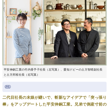
平安伸銅工業の竹内香予子社長（左写真）、愛知ドビーの土方智晴副社長
と土方邦裕社長（右写真）
二代目社長の末娘が継いで、斬新なアイデアで「突っ張り
棒」をアップデートした平安伸銅工業。兄弟で倒産寸前の