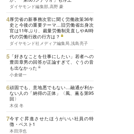
ダイヤモンド編集部,高野 豪
厚労省の新事務次官に聞く労働政策36年
史と今後の重要テーマ…旧労働省出身次
官は11年ぶり、裁量労働制見直しやAI時
代の労働行政の行方は？
ダイヤモンド社メディア編集局,浅島亮子
「好きなことを仕事にしたい」若者への
豊田章男の回答が正論すぎて、ぐうの音
も出なかった
小倉健一
頑固でも、意地悪でもない…融通が利か
ない人の「納得の正体」〈風、薫る第95
回〉
木俣 冬
今すぐ昇進させたほうがいい社員の特
徴・ベスト1
本田淳也