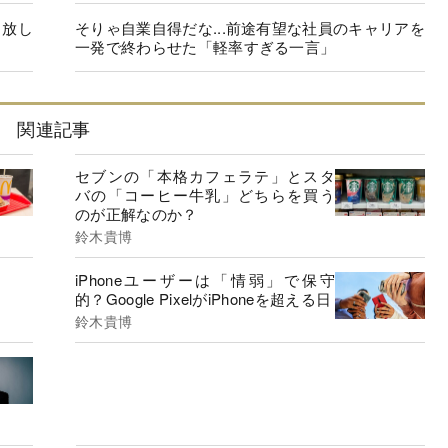
っ放し
そりゃ自業自得だな...前途有望な社員のキャリアを
一発で終わらせた「軽率すぎる一言」
関連記事
セブンの「本格カフェラテ」とスタ
バの「コーヒー牛乳」どちらを買う
のが正解なのか？
鈴木貴博
iPhoneユーザーは「情弱」で保守
的？Google PixelがiPhoneを超える日
鈴木貴博