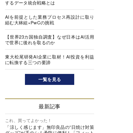
するデータ統合戦略とは
AIを前提とした業務プロセス再設計に取り
組む大林組×PwCの挑戦
【世界23カ国独自調査】なぜ日本はAI活用
で世界に後れを取るのか
東大松尾研発AI企業に取材！AI投資を利益
に転換する三つの要諦
一覧を見る
最新記事
これ、買ってよかった！
「涼しく感じます」無印良品の“日焼け対策
グッズ”が手のシミ予防に便利！「フィット