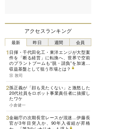
アクセスランキング
最新
昨日
週間
会員
日揮・千代田化工・東洋エンジが大型案
件を「断る経営」に転換へ、世界で空前
のプラントブームも“脱・請負”を加速…
収益基盤として狙う市場とは？
宗 敦司
孫正義が「顔も見たくない」と激怒した
20代社員をロボット事業責任者に抜擢し
たワケ
小倉健一
金融庁の次期長官レースが混迷…伊藤長
官が3年目突入か、90年入省組が昇格
か、「第3のシナリオ」も浮上