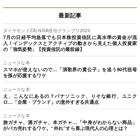
最新記事
ダイヤモンドZAi NISA投信グランプリ2026
7月の日経平均急落でも日本株投資信託に高水準の資金が流
入！インデックスとアクティブの動きから見えた個人投資家
の「強気姿勢」【投資信託の最前線】
ニュースな本
スマホが使えないので…「演歌界の貴公子」を追う90代祖母
を孫が応援するワケ
ニュースな本
え、こんなにあるの？パナソニック、りそな銀行、ユニク
ロ…「企業・ブランド」の意外すぎる共通点
ニュースな本
旅ガチャ、酒ガチャ、本ガチャ…「中身がわからない商品」
がバカ売れするワケ。“外れ”すら喜ぶ現代人の心理とは？