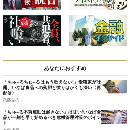
あなたにおすすめ
「ちゅ~るちゅ~るはもう歌えない!」愛猫家が吐
露、いなば食品への落胆と憤りはかくも深い〈再
配信〉
武藤弘樹
「ちゅ~る不買運動は起きない」は甘い!いなば食
品が一刻も早く始めるべき危機管理対策のポイン
ト
木俣正剛