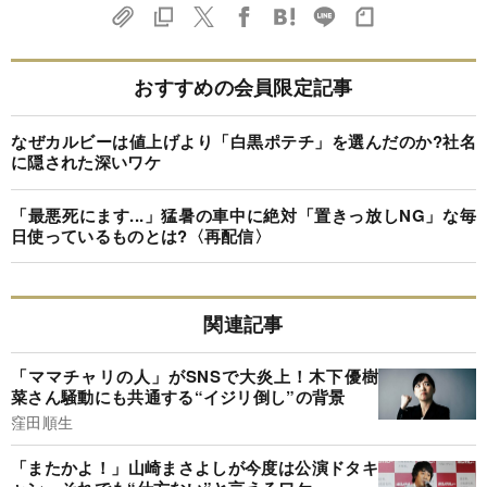
おすすめの会員限定記事
なぜカルビーは値上げより「白黒ポテチ」を選んだのか?社名
に隠された深いワケ
「最悪死にます...」猛暑の車中に絶対「置きっ放しNG」な毎
日使っているものとは?〈再配信〉
関連記事
「ママチャリの人」がSNSで大炎上！木下優樹
菜さん騒動にも共通する“イジリ倒し”の背景
窪田順生
「またかよ！」山崎まさよしが今度は公演ドタキ