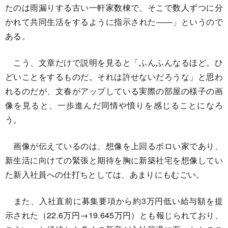
たのは雨漏りする古い一軒家数棟で、そこで数人ずつに分
かれて共同生活をするように指示された――」というので
ある。
こう、文章だけで説明を見ると「ふんふんなるほど。ひ
どいことをするものだ。それは許せないだろうな」と思わ
れるのだが、文春がアップしている実際の部屋の様子の画
像を見ると、一歩進んだ同情や憤りを感じることになろ
う。
画像が伝えているのは、想像を上回るボロい家であり、
新生活に向けての緊張と期待を胸に新築社宅を想像してい
た新入社員への仕打ちとしては、あまりにもむごい。
また、入社直前に募集要項から約3万円低い給与額を提
示された（22.6万円→19.645万円）とも報じられており、