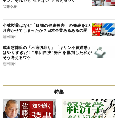
ャン、それでも“仕方ない”と言えるワケ
武藤弘樹
小林製薬はなぜ「紅麹の健康被害」の発表を2カ
月寝かせてしまったか？日本企業あるあるの罠
窪田順生
成田悠輔氏の「不適切狩り」「キリン不買運動」
はやりすぎだ！“集団自決”発言を批判した私が
そう考えるワケ
窪田順生
特集