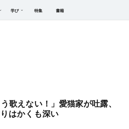
学び
特集
書籍
もう歌えない！」愛猫家が吐露、
憤りはかくも深い