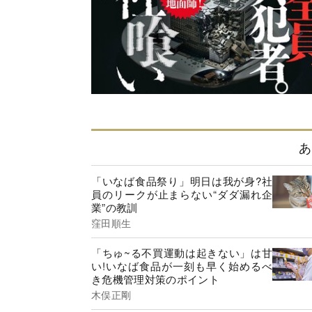
あ
「いなば食品祭り」明日は我が身?社
員のリークが止まらない“ダダ漏れ企
業”の教訓
窪田順生
「ちゅ~る不買運動は起きない」は甘
い!いなば食品が一刻も早く始めるべ
き危機管理対策のポイント
木俣正剛