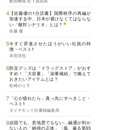
劇団雌猫,松下真由美
【佐藤優の1分読書】国際秩序の再編が
加速する中、日本が避けなくてはならな
い「敵対シナリオ」とは？
佐藤 優
今すぐ昇進させたほうがいい社員の特
徴・ベスト1
本田淳也
防災グッズは「ドラッグストア」がおす
すめ！「大容量」「栄養補給」で備えて
おきたいアイテムとは？
松崎のり子
「心が疲れたら」真っ先にすべきこと・
ベスト1
ダイヤモンド社書籍編集局
頑固でも、意地悪でもない…融通が利か
ない人の「納得の正体」〈風、薫る第95