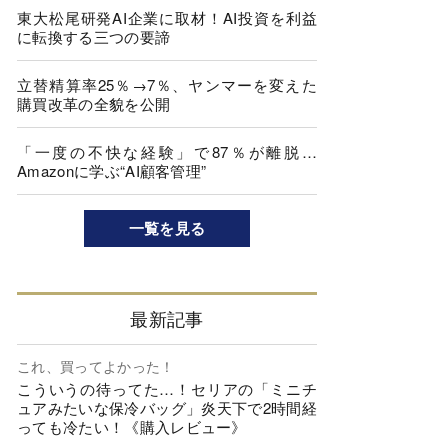
東大松尾研発AI企業に取材！AI投資を利益
に転換する三つの要諦
立替精算率25％→7％、ヤンマーを変えた
購買改革の全貌を公開
「一度の不快な経験」で87％が離脱…
Amazonに学ぶ“AI顧客管理”
一覧を見る
最新記事
これ、買ってよかった！
こういうの待ってた…！セリアの「ミニチ
ュアみたいな保冷バッグ」炎天下で2時間経
っても冷たい！《購入レビュー》