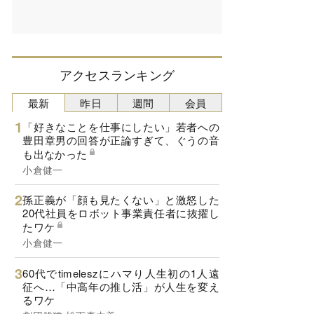
アクセスランキング
最新
昨日
週間
会員
「好きなことを仕事にしたい」若者への
豊田章男の回答が正論すぎて、ぐうの音
も出なかった
小倉健一
孫正義が「顔も見たくない」と激怒した
20代社員をロボット事業責任者に抜擢し
たワケ
小倉健一
60代でtimeleszにハマり人生初の1人遠
征へ…「中高年の推し活」が人生を変え
るワケ