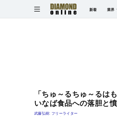
新着
業界
「ちゅ～るちゅ～るは
いなば食品への落胆と
武藤弘樹:
フリーライター