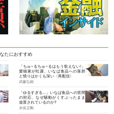
なたにおすすめ
「ちゅ~るちゅ~るはもう歌えない!」
愛猫家が吐露、いなば食品への落胆
と憤りはかくも深い〈再配信〉
武藤弘樹
「ゆるすぎる...」いなば食品への世間
の対応、なぜ騒動がくすぶったまま
放置されているのか?
木俣正剛