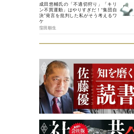
成田悠輔氏の「不適切狩り」「キリ
ン不買運動」はやりすぎだ！“集団自
決”発言を批判した私がそう考えるワ
ケ
窪田順生