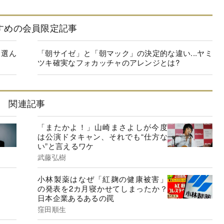
すめの会員限定記事
を選ん
「朝サイゼ」と「朝マック」の決定的な違い...ヤミ
ツキ確実なフォカッチャのアレンジとは?
関連記事
「またかよ！」山崎まさよしが今度
は公演ドタキャン、それでも“仕方な
い”と言えるワケ
武藤弘樹
小林製薬はなぜ「紅麹の健康被害」
の発表を2カ月寝かせてしまったか？
日本企業あるあるの罠
窪田順生