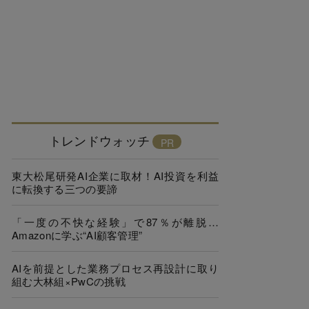
トレンドウォッチ
東大松尾研発AI企業に取材！AI投資を利益
に転換する三つの要諦
「一度の不快な経験」で87％が離脱…
Amazonに学ぶ“AI顧客管理”
AIを前提とした業務プロセス再設計に取り
組む大林組×PwCの挑戦