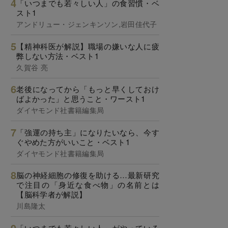
「いつまでも若々しい人」の食習慣・ベ
スト1
アンドリュー・ジェンキンソン,岩田佳代子
【精神科医が解説】職場の嫌いな人に疲
弊しない方法・ベスト1
久賀谷 亮
老後になってから「もっと早くしておけ
ばよかった」と思うこと・ワースト1
ダイヤモンド社書籍編集局
「強運の持ち主」になりたいなら、今す
ぐやめた方がいいこと・ベスト1
ダイヤモンド社書籍編集局
脳の神経細胞の修復を助ける…最新研究
で注目の「身近な食べ物」の名前とは
【脳科学者が解説】
川島隆太
「いつまでも若々しい人」がやっている