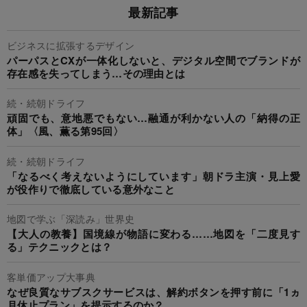
最新記事
ビジネスに拡張するデザイン
パーパスとCXが一体化しないと、デジタル空間でブランドが
存在感を失ってしまう…その理由とは
続・続朝ドライフ
頑固でも、意地悪でもない…融通が利かない人の「納得の正
体」〈風、薫る第95回〉
続・続朝ドライフ
「なるべく考えないようにしています」朝ドラ主演・見上愛
が役作りで徹底している意外なこと
地図で学ぶ「深読み」世界史
【大人の教養】国境線が物語に変わる……地図を「二度見す
る」テクニックとは？
客単価アップ大事典
なぜ良質なサブスクサービスは、解約ボタンを押す前に「1ヵ
月休止プラン」を提示するのか？