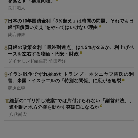
を落とす「構造問題」
長井滋人
日本の10年国債金利「3％超え」は時間の問題、それでも日
銀“国債買い支え”をやってはいけない理由
愛宕伸康
日銀の政策金利「最終到達点」は1.5％か2％か、利上げペ
ースを左右する物価・円安・財政
ダイヤモンド編集部,竹田孝洋
イラン戦争でずれ始めたトランプ・ネタニヤフ両氏の利
害、米国・イスラエルの「特別な関係」に広がる亀裂
溝渕正季
維新の“ゴリ押し法案”では片付けられない「副首都法」、
道州制と地方分権を動かす突破口になるか
八代尚宏