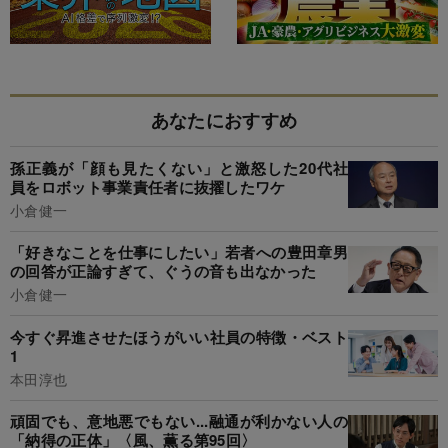
あなたにおすすめ
孫正義が「顔も見たくない」と激怒した20代社
員をロボット事業責任者に抜擢したワケ
小倉健一
「好きなことを仕事にしたい」若者への豊田章男
の回答が正論すぎて、ぐうの音も出なかった
小倉健一
今すぐ昇進させたほうがいい社員の特徴・ベスト
1
本田淳也
頑固でも、意地悪でもない...融通が利かない人の
「納得の正体」〈風、薫る第95回〉