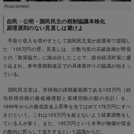
Photo:SANKEI
自民・公明・国民民主の税制協議本格化
原理原則のない見直しは避けよ
手取り収入を増やすとして国民民主党が総選挙で提唱し
た「103万円の壁」見直しは、少数与党の石破政権が野党
との「政策協力」に踏み出したことで、総合経済対策に盛
り込まれ、来年度税制改正での具体策作りの協議が始まっ
ている。
国民民主党は、所得税の課税最低限である103万円（給
与所得控除の最低補償額と基礎控除の額の合計）を、
1995年からの最低賃金上昇率を当てはめて178万円にすべ
きだという。これは103万円を超えないよう就業調整をし
ている人が多く、また、103万円という水準が物価や賃金
の動向に照らして低すぎるという認識からだ。