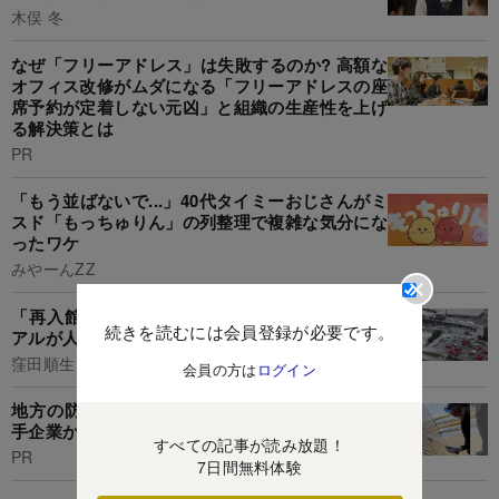
木俣 冬
なぜ「フリーアドレス」は失敗するのか? 高額な
オフィス改修がムダになる「フリーアドレスの座
席予約が定着しない元凶」と組織の生産性を上げ
る解決策とは
PR
「もう並ばないで...」40代タイミーおじさんがミ
スド「もっちゅりん」の列整理で複雑な気分にな
ったワケ
みやーんZZ
「再入館禁止」イオンモールの“完璧”なマニュ
続きを読むには会員登録が必要です。
アルが人命を守れなかったワケ
窪田順生
会員の方は
ログイン
地方の防水工事会社が正社員職人を60人育て大
手企業から引く手あまた。年商は30倍に
すべての記事が読み放題！
PR
7日間無料体験