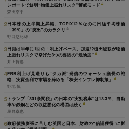
レポートで鮮明“物価上振れリスク”警戒モ－ド
森田京平
日本株の上半期上昇幅、TOPIX12％なのに日経平均株価
「39％」の“突出”のカラクリ
野口悠紀雄
日銀は半年に1回の「利上げペース」加速!?植田総裁が物価
上振れリスクで挙げた3つの要因の“危険度”
井上哲也
FRB利上げ見送りも“タカ派”発信のウォーシュ議長の戦
略、実質金利で市場を締める「株安インフレ抑制策」
野地 慎
トランプ「301条関税」の日本の“実効税率”は13.3％、自動
車や鉄鋼などの収益悪化の構図は続く
星野卓也
政府債務膨張に苦しむ英国と日本、財政の“信認獲得”に影