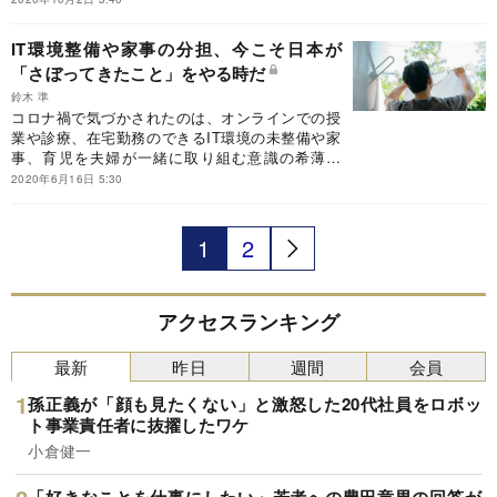
IT環境整備や家事の分担、今こそ日本が
「さぼってきたこと」をやる時だ
鈴木 準
コロナ禍で気づかされたのは、オンラインでの授
業や診療、在宅勤務のできるIT環境の未整備や家
事、育児を夫婦が一緒に取り組む意識の希薄さ
だ。コロナ以前にさぼっていた課題にまずは取り
2020年6月16日 5:30
組む必要がある。
1
2
アクセスランキング
最新
昨日
週間
会員
孫正義が「顔も見たくない」と激怒した20代社員をロボッ
ト事業責任者に抜擢したワケ
小倉健一