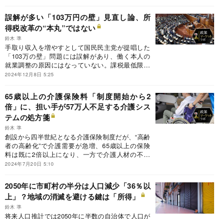
「PB黒字化」実現は経済成長があった場合でも
相当規模の歳出効率化がないと難しい。
誤解が多い「103万円の壁」見直し論、所
得税改革の“本丸”ではない
鈴木 準
手取り収入を増やすとして国民民主党が提唱した
「103万の壁」問題には誤解があり、働く本人の
就業調整の原因にはなっていない。課税最低限引
き上げにはいくつかのやり方もあり、どの水準ま
2024年12月8日 5:25
で引き上げるのか、そもそも所得減税の必要はあ
るのかなど大きな構図で議論すべきだ。
65歳以上の介護保険料「制度開始から2
倍」に、担い手が57万人不足する介護シス
テムの処方箋
鈴木 準
創設から四半世紀となる介護保険制度だが、“高齢
者の高齢化”で介護需要が急増、65歳以上の保険
料は既に2倍以上になり、一方で介護人材の不足
も深刻だ。介護ロボット導入などによる介護現場
2024年7月20日 5:10
の省力化や事業者の経営合理化とともに、利用者
2割負担の範囲拡大などの制度見直しが急務だ。
2050年に市町村の半分は人口減少「36％以
上」？地域の消滅を避ける鍵は「所得」
鈴木 準
将来人口推計では2050年に半数の自治体で人口が