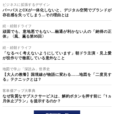
ビジネスに拡張するデザイン
パーパスとCXが一体化しないと、デジタル空間でブランドが
存在感を失ってしまう…その理由とは
続・続朝ドライフ
頑固でも、意地悪でもない…融通が利かない人の「納得の正
体」〈風、薫る第95回〉
続・続朝ドライフ
「なるべく考えないようにしています」朝ドラ主演・見上愛
が役作りで徹底している意外なこと
地図で学ぶ「深読み」世界史
【大人の教養】国境線が物語に変わる……地図を「二度見す
る」テクニックとは？
客単価アップ大事典
なぜ良質なサブスクサービスは、解約ボタンを押す前に「1ヵ
月休止プラン」を提示するのか？