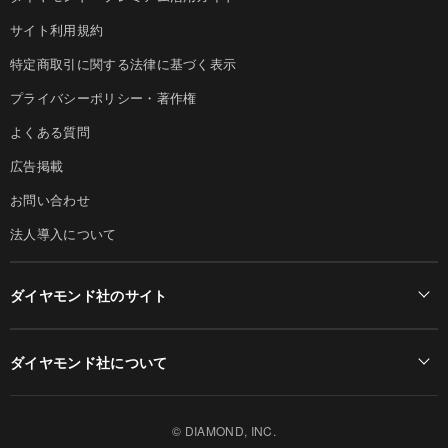
サイト利用規約
特定商取引に関する法律に基づく表示
プライバシーポリシー・著作権
よくある質問
広告掲載
お問い合わせ
法人導入について
ダイヤモンド社のサイト
Diamond Online(English)
ダイヤモンド社について
週刊ダイヤモンド
ダイヤモンド社TOP
DIAMONDハーバード・ビジネス・レビュー
© DIAMOND, INC.
会社概要
ダイヤモンドZAi（デジタル版）