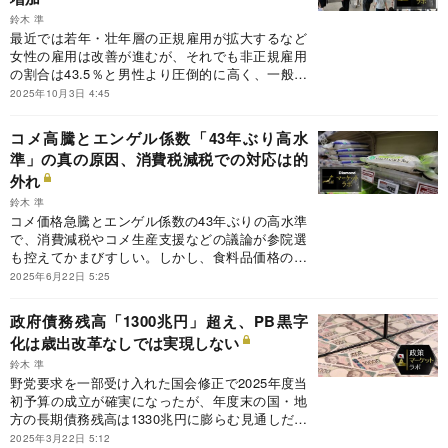
鈴木 準
最近では若年・壮年層の正規雇用が拡大するなど
女性の雇用は改善が進むが、それでも非正規雇用
の割合は43.5％と男性より圧倒的に高く、一般労
働者の生涯賃金も7200万円の差がある。職種も賃
2025年10月3日 4:45
金が高いデジタル分野の女性割合は2割未満だ。
女性の就業の多い医療・介護やサービスでIT化が
コメ高騰とエンゲル係数「43年ぶり高水
遅れていることを考えても、女性のデジタル人材
準」の真の原因、消費税減税での対応は的
をいかに増やすかが男女の格差是正の鍵になる。
外れ
鈴木 準
コメ価格急騰とエンゲル係数の43年ぶりの高水準
で、消費減税やコメ生産支援などの議論が参院選
も控えてかまびすしい。しかし、食料品価格の全
般的な値上がりのなか、消費全体に占めるコメの
2025年6月22日 5:25
ウエートは大きくなく、コメ離れも続いている。
エンゲル係数上昇も消費性向の落ち込みが主因
政府債務残高「1300兆円」超え、PB黒字
だ。物価問題の本質を見据えた冷静な議論と対策
化は歳出改革なしでは実現しない
が求められる。
鈴木 準
野党要求を一部受け入れた国会修正で2025年度当
初予算の成立が確実になったが、年度末の国・地
方の長期債務残高は1330兆円に膨らむ見通しだ。
高齢化で社会保障費などが増え続ける状況では、
2025年3月22日 5:12