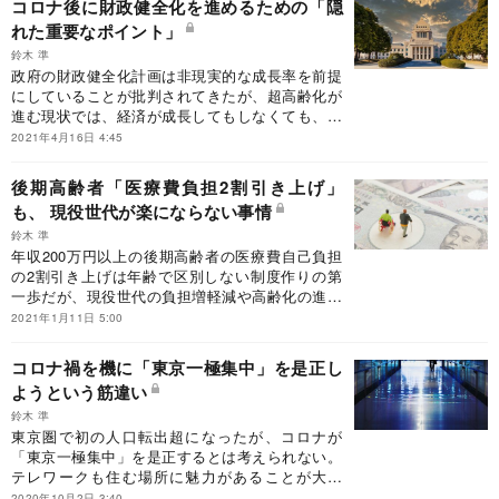
コロナ後に財政健全化を進めるための「隠
れた重要なポイント」
鈴木 準
政府の財政健全化計画は非現実的な成長率を前提
にしていることが批判されてきたが、超高齢化が
進む現状では、経済が成長してもしなくても、歳
出、歳入の両面からの改革が必要だ。
2021年4月16日 4:45
後期高齢者「医療費負担2割引き上げ」
も、 現役世代が楽にならない事情
鈴木 準
年収200万円以上の後期高齢者の医療費自己負担
の2割引き上げは年齢で区別しない制度作りの第
一歩だが、現役世代の負担増軽減や高齢化の進捗
を考えると対象になる所得の線引きや実施のやり
2021年1月11日 5:00
方には課題が残る。
コロナ禍を機に「東京一極集中」を是正し
ようという筋違い
鈴木 準
東京圏で初の人口転出超になったが、コロナが
「東京一極集中」を是正するとは考えられない。
テレワークも住む場所に魅力があることが大事
で、その努力をする地域にこそチャンスがある。
2020年10月2日 3:40