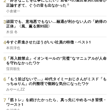
「好きなことを仕事にしたい」若者への豊田章男の回答が
正論すぎて、ぐうの音も出なかった
小倉健一
頑固でも、意地悪でもない…融通が利かない人の「納得の
正体」〈風、薫る第95回〉
木俣 冬
今すぐ昇進させたほうがいい社員の特徴・ベスト1
本田淳也
「再入館禁止」イオンモールの“完璧”なマニュアルが人命
を守れなかったワケ
窪田順生
「もう並ばないで…」40代タイミーおじさんがミスド「も
っちゅりん」の列整理で複雑な気分になったワケ
みやーんZZ
「筋トレ」を続けたかったら、真っ先にやめるべき習慣・
ワースト1
古川武士