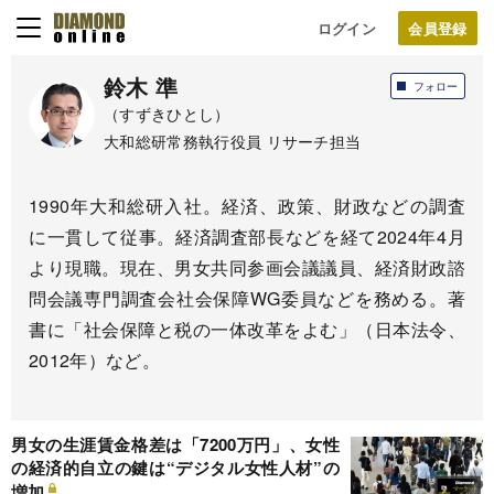
ログイン
鈴木 準
フォロー
（すずきひとし）
大和総研常務執行役員 リサーチ担当
1990年大和総研入社。経済、政策、財政などの調査
に一貫して従事。経済調査部長などを経て2024年4月
より現職。現在、男女共同参画会議議員、経済財政諮
問会議専門調査会社会保障WG委員などを務める。著
書に「社会保障と税の一体改革をよむ」（日本法令、
2012年）など。
男女の生涯賃金格差は「7200万円」、女性
の経済的自立の鍵は“デジタル女性人材”の
増加