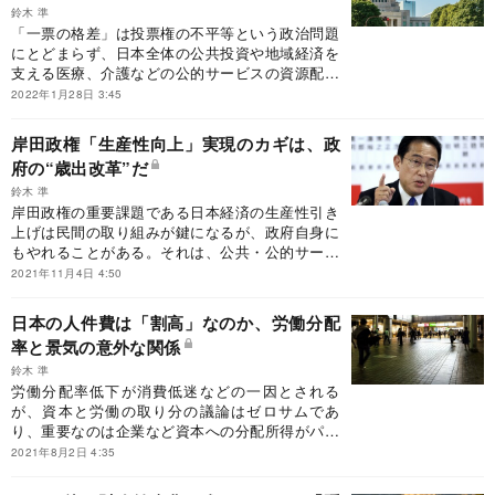
鈴木 準
「一票の格差」は投票権の不平等という政治問題
にとどまらず、日本全体の公共投資や地域経済を
支える医療、介護などの公的サービスの資源配分
をゆがめている。衆院定数の「10増10減」は粛々
2022年1月28日 3:45
と進める必要がある。
岸田政権「生産性向上」実現のカギは、政
府の“歳出改革”だ
鈴木 準
岸田政権の重要課題である日本経済の生産性引き
上げは民間の取り組みが鍵になるが、政府自身に
もやれることがある。それは、公共・公的サービ
スの産業化や改革を進めることだ。
2021年11月4日 4:50
日本の人件費は「割高」なのか、労働分配
率と景気の意外な関係
鈴木 準
労働分配率低下が消費低迷などの一因とされる
が、資本と労働の取り分の議論はゼロサムであ
り、重要なのは企業など資本への分配所得がパイ
の拡大につながる生産性向上などのための投資に
2021年8月2日 4:35
向かうことだ。