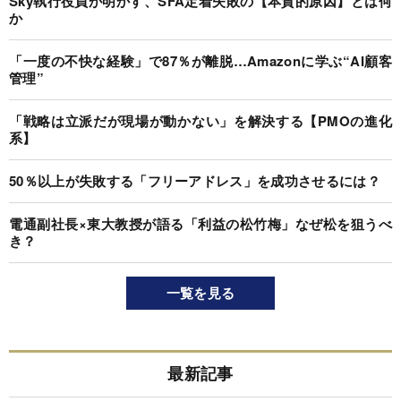
Sky執行役員が明かす、SFA定着失敗の【本質的原因】とは何
か
「一度の不快な経験」で87％が離脱…Amazonに学ぶ“AI顧客
管理”
「戦略は立派だが現場が動かない」を解決する【PMOの進化
系】
50％以上が失敗する「フリーアドレス」を成功させるには？
電通副社長×東大教授が語る「利益の松竹梅」なぜ松を狙うべ
き？
一覧を見る
最新記事