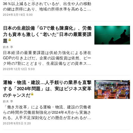
36％以上減ると示されているが、出生や人の移動
の鍵は所得にあり、地域の所得水準を高めること
が人口減少問題克服の最重要課題だ。地域に民間
2024年3月19日 5:00
ビジネスを増やすためにも、自治体は30万～50万
人の住民規模を意識した広域連携などを進める必
日本の生産設備「G7で最も陳腐化」、労働
要がある。
力も資本も激しく“老いた”日本の最重要課
題
鈴木 準
日本経済の最重要課題は供給力強化による潜在
GDPの引き上げだ。企業の設備投資は依然、ピー
ク時の7割にとどまり、生産設備などの資本スト
ックの老朽化度合いや資本装備率が日本はG7で最
2023年12月12日 5:00
悪だ。経済対策では需要の下支えが重視されがち
だが、今必要なのは供給力の強化だ。
運輸・物流・建設…人手頼りの業界を直撃
する「2024年問題」は、実はビジネス変革
のチャンスだ
鈴木 準
「働き方改革」による運輸・物流、建設の労働者
らの時間外労働規制強化が2024年4月から実施さ
れる。人手不足深刻化などの懸念が言われるが、
日本は生産性を上げることで労働時間短縮を実現
2023年9月5日 5:20
してきた。人手に頼ってきたビジネスの変革の好