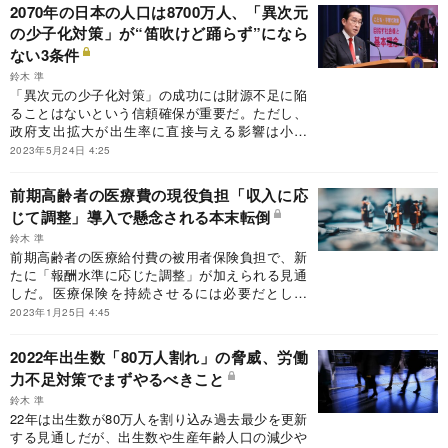
機になるはずだ。
2070年の日本の人口は8700万人、「異次元
の少子化対策」が“笛吹けど踊らず”になら
ない3条件
鈴木 準
「異次元の少子化対策」の成功には財源不足に陥
ることはないという信頼確保が重要だ。ただし、
政府支出拡大が出生率に直接与える影響は小さ
く、少子化には地域経済活性化による所得拡大な
2023年5月24日 4:25
ど総合的な取り組みが必要だ。
前期高齢者の医療費の現役負担「収入に応
じて調整」導入で懸念される本末転倒
鈴木 準
前期高齢者の医療給付費の被用者保険負担で、新
たに「報酬水準に応じた調整」が加えられる見通
しだ。医療保険を持続させるには必要だとして
も、給付の効率化も進めなければ本末転倒にな
2023年1月25日 4:45
る。
2022年出生数「80万人割れ」の脅威、労働
力不足対策でまずやるべきこと
鈴木 準
22年は出生数が80万人を割り込み過去最少を更新
する見通しだが、出生数や生産年齢人口の減少や