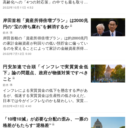
高齢化への「4つの対応策」の中でも最も取り組
みやすいのは、みんなが働ける環境や制度作り
2022年10月11日 4:52
だ。
岸田首相「資産所得倍増プラン」は2000兆
円の“宝の持ち腐れ”を解消するか
鈴木 準
岸田首相の「資産所得倍増プラン」は約2000兆円
の家計金融資産が利回りの低い預貯金に偏ってい
るのを変えることによって家計の金融資産所得を
引き上げるのが狙いだ。家計への「分配」増は実
2022年7月12日 5:00
現できるだろうか。
円安加速で台頭「インフレで実質賃金低
下」論の問題点、政府が物価対策ですべき
こと
鈴木 準
インフレによる実質賃金の低下を懸念する声があ
るが、低迷する実質賃金は生産性の低さゆえだ。
日本では今がインフレなのかも疑わしい。実質賃
金引き上げは物価対策とは別の政策で行われるべ
2022年4月13日 4:40
きだ。
「10増10減」が必要な分配の歪み、一票の
格差がもたらす“逆格差”