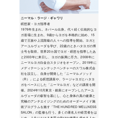
ニーマル・ラージ・ギャワリ
瞑想家・ヨガ指導者
1976年生まれ。ネパール出身。代々続く伝統的なヨ
ガ道場に生まれ、9歳からヨガを本格的に始め、15
歳で王族や上流階級の人々への指導を開始。ヨガと
アーユルヴェーダを学び、22歳のときハタヨガの博
士号を取得。世界20カ国でヨガ・瞑想を指導したあ
と2003年に来日し、ヨガの振興に尽力。2008年に
ニーマルヨガ白金台スタジオをオープン。2019年に
メディテーションテックベンチャーのスワル株式会
社を設立し、自身が開発した「ニーマルメソッド
（R）」による瞑想講座や、ラージャヨガとハタヨ
ガをベースにした「ニーマルヨガ」などの講座を開
催。2024年10月東京・銀座にオープンしたアーユ
ルヴェーダの叡智を基にし、心と身体の真の健康と
究極のアンチエイジングのためのオーダーメイド施
術プログラムを施す「THE HUNDRED WELLNESS
SALON」の監修も行う。多くの著名人や経営者をは
じめ、人生における本質の学びや健康を求める人か