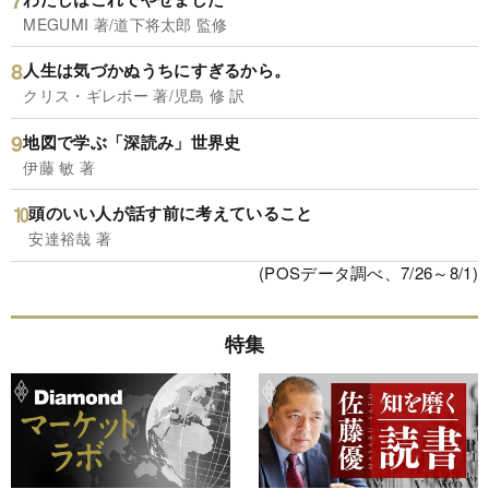
MEGUMI 著/道下将太郎 監修
人生は気づかぬうちにすぎるから。
クリス・ギレボー 著/児島 修 訳
地図で学ぶ「深読み」世界史
伊藤 敏 著
頭のいい人が話す前に考えていること
安達裕哉 著
(POSデータ調べ、7/26～8/1)
特集