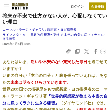
ログイン
将来が不安で仕方がない人が、心配しなくてい
い理由
ニーマル・ラージ・ギャワリ:
瞑想家・ヨガ指導者
ライフスタイル
世界的瞑想家が教える本当の自分に戻ってラクに生
きる練習
2025年1月4日 4:06
あなたはいま、
迷いや不安のない充実した毎日
を過ごせて
いますか？
いまの自分が「本当の自分」と胸を張っていえれば、あな
たの
未来は明るくひらけていきます。
世界20カ国での指導歴をもつ瞑想家・ヨガ指導者のニーマ
ル・ラージ・ギャワリ著
『世界的瞑想家が教える本当の自
分に戻ってラクに生きる練習』
（ダイヤモンド社）では、
ヨガ哲学の叡智から著者が導き出した、
人類共通の問題を