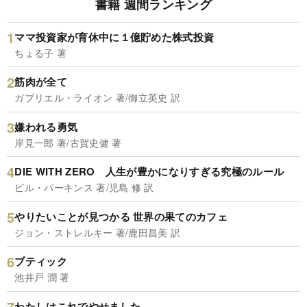
書籍 週間ランキング
ママ投資家が育休中に１億貯めた株式投資
ちょる子 著
筋肉が全て
ガブリエル・ライオン 著/御立英史 訳
嫌われる勇気
岸見一郎 著/古賀史健 著
DIE WITH ZERO 人生が豊かになりすぎる究極のルール
ビル・パーキンス 著/児島 修 訳
やりたいことが見つかる 世界の果てのカフェ
ジョン・ストレルキー 著/鹿田昌美 訳
ブティック
池井戸 潤 著
わたしはこれでやせました