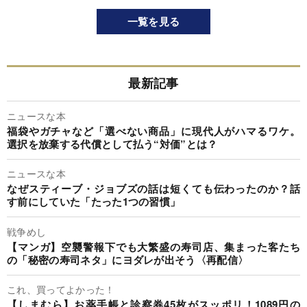
一覧を見る
最新記事
ニュースな本
福袋やガチャなど「選べない商品」に現代人がハマるワケ。
選択を放棄する代償として払う“対価”とは？
ニュースな本
なぜスティーブ・ジョブズの話は短くても伝わったのか？話
す前にしていた「たった1つの習慣」
戦争めし
【マンガ】空襲警報下でも大繁盛の寿司店、集まった客たち
の「秘密の寿司ネタ」にヨダレが出そう〈再配信〉
これ、買ってよかった！
【しまむら】お薬手帳と診察券45枚がスッポリ！1089円の