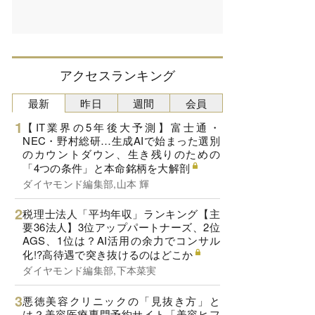
アクセスランキング
最新
昨日
週間
会員
【IT業界の5年後大予測】富士通・
NEC・野村総研…生成AIで始まった選別
のカウントダウン、生き残りのための
「4つの条件」と本命銘柄を大解剖
ダイヤモンド編集部,山本 輝
税理士法人「平均年収」ランキング【主
要36法人】3位アップパートナーズ、2位
AGS、1位は？AI活用の余力でコンサル
化!?高待遇で突き抜けるのはどこか
ダイヤモンド編集部,下本菜実
悪徳美容クリニックの「見抜き方」と
は？美容医療専門予約サイト「美容ヒフ