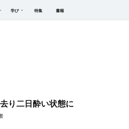
学び
特集
書籍
去り二日酔い状態に
者