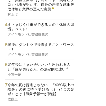
コ」代表が明かす、自身の悲惨な施術失
敗体験と業界の歪んだ実態
村上 力
すさまじく仕事ができる人の「休日の習
慣」ベスト1
ダイヤモンド社書籍編集局
老後にダントツで後悔すること・ワース
ト1
ダイヤモンド社書籍編集局
定年後に「また会いたいと思われる人」
と「縁が切れる人」の決定的な違い
小宮一慶
今年の夏は普通じゃない…「40℃以上の
酷暑」の後に待ち受ける〈もう1つの脅
威〉とは【気象予報士が警鐘】
佐藤圭一