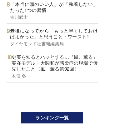
「本当に頭のいい人」が「執着しない」
たった1つの習慣
古川武士
老後になってから「もっと早くしておけ
ばよかった」と思うこと・ワースト1
ダイヤモンド社書籍編集局
史実を知るとハッとする…『風、薫る』
実在モデル・大関和が感染症の現場で優
先したこと〈風、薫る第92回〉
木俣 冬
ランキング一覧