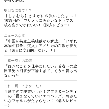
明日なに着てく？
【しまむら】さすがに即買いしたよ…！
1639円の「マリメッコみたいなトップス」
後ろ姿までかわいい！《購入レビュー》
ニュースな本
「中国を共産主義独裁から解放」「いずれ
本物の戦争に突入」アメリカの右派が夢見
る〈露骨に交戦的〉なシナリオ
「超一流」の流儀
「好きなことを仕事にしたい」若者への豊
田章男の回答が正論すぎて、ぐうの音も出
なかった
これ、買ってよかった！
可愛すぎて即買いした！アフタヌーンティ
ーの「畳まなくていいエコバッグ」苺みた
いなフォルムがたまらない！《購入レビュ
ー》