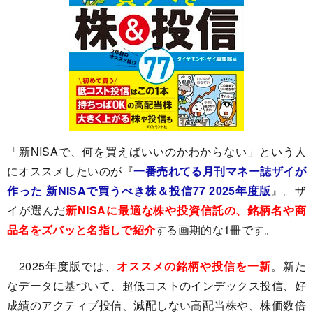
「新NISAで、何を買えばいいのかわからない」という人
にオススメしたいのが『
一番売れてる月刊マネー誌ザイが
作った 新NISAで買うべき株＆投信77 2025年度版
』。ザ
イが選んだ
新NISAに最適な株や投資信託の、銘柄名や商
品名をズバッと名指しで紹介
する画期的な1冊です。
2025年度版では、
オススメの銘柄や投信を一新
。新た
なデータに基づいて、超低コストのインデックス投信、好
成績のアクティブ投信、減配しない高配当株や、株価数倍