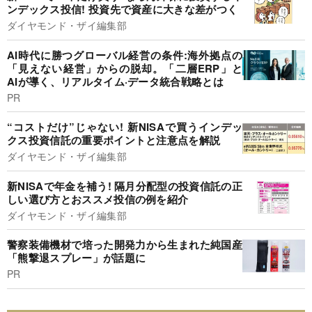
ンデックス投信! 投資先で資産に大きな差がつく
ダイヤモンド・ザイ編集部
AI時代に勝つグローバル経営の条件:海外拠点の
「見えない経営」からの脱却。「二層ERP」と
AIが導く、リアルタイム·データ統合戦略とは
PR
“コストだけ”じゃない! 新NISAで買うインデッ
クス投資信託の重要ポイントと注意点を解説
ダイヤモンド・ザイ編集部
新NISAで年金を補う! 隔月分配型の投資信託の正
しい選び方とおススメ投信の例を紹介
ダイヤモンド・ザイ編集部
警察装備機材で培った開発力から生まれた純国産
「熊撃退スプレー」が話題に
PR