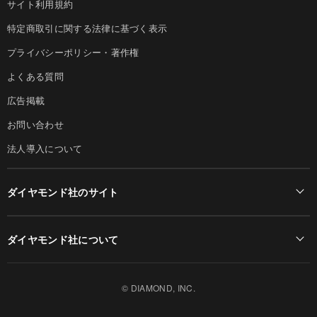
サイト利用規約
特定商取引に関する法律に基づく表示
プライバシーポリシー・著作権
よくある質問
広告掲載
お問い合わせ
法人導入について
ダイヤモンド社のサイト
Diamond Online(English)
ダイヤモンド社について
週刊ダイヤモンド
ダイヤモンド社TOP
DIAMONDハーバード・ビジネス・レビュー
© DIAMOND, INC.
会社概要
ダイヤモンドZAi（デジタル版）