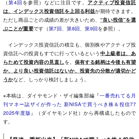
（
第4回
を参照）などに注目です。
アクティブ投資信託
は、インデックス投資信託を上回る利益
が期待できます。
ただし商品ごとの成績の差が大きいため、
“良い投信”を選
ぶことが重要
です（
第7回
、
第8回
、
第9回
を参照）。
インデックス投資信託の積立も、個別株やアクティブ投
資信託への投資もすでに行っているという
中上級者は、あ
らためて投資内容の見直し
を。
保有する銘柄は今後も有望
か、より良い投資信託はないか、投資先の分散が適切かど
うか
など、しっかり検討しましょう。
※本稿は、ダイヤモンド・ザイ編集部編『
一番売れてる月
刊マネー誌ザイが作った 新NISAで買うべき株＆投信77
2025年度版
』（ダイヤモンド社）から再構成したもので
す。