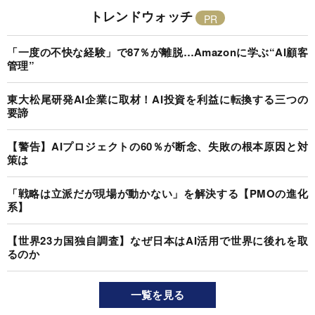
トレンドウォッチ
「一度の不快な経験」で87％が離脱…Amazonに学ぶ“AI顧客
管理”
東大松尾研発AI企業に取材！AI投資を利益に転換する三つの
要諦
【警告】AIプロジェクトの60％が断念、失敗の根本原因と対
策は
「戦略は立派だが現場が動かない」を解決する【PMOの進化
系】
【世界23カ国独自調査】なぜ日本はAI活用で世界に後れを取
るのか
一覧を見る