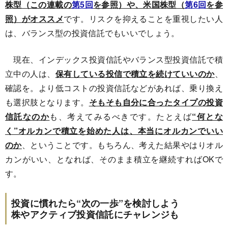
株型（この連載の
第5回
を参照）や、米国株型（
第6回
を参
照）がオススメ
です。リスクを抑えることを重視したい人
は、バランス型の投資信託でもいいでしょう。
現在、インデックス投資信託やバランス型投資信託で積
立中の人は、
保有している投信で積立を続けていいのか
、
確認を。より低コストの投資信託などがあれば、乗り換え
も選択肢となります。
そもそも自分に合ったタイプの投資
信託なのか
も、考えてみるべきです。たとえば
“何とな
く”オルカンで積立を始めた人は、本当にオルカンでいい
のか
、ということです。もちろん、考えた結果やはりオル
カンがいい、となれば、そのまま積立を継続すればOKで
す。
投資に慣れたら“次の一歩”を検討しよう
株やアクティブ投資信託にチャレンジも