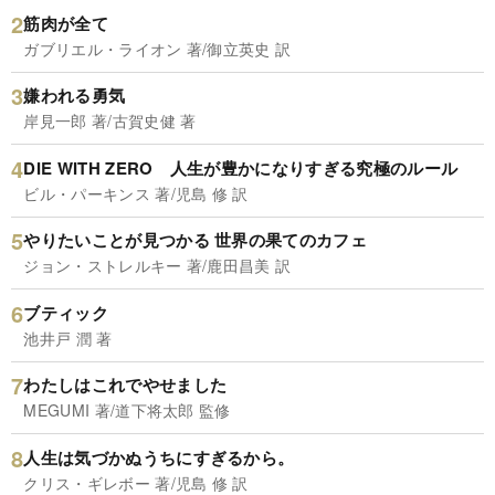
筋肉が全て
ガブリエル・ライオン 著/御立英史 訳
嫌われる勇気
岸見一郎 著/古賀史健 著
DIE WITH ZERO 人生が豊かになりすぎる究極のルール
ビル・パーキンス 著/児島 修 訳
やりたいことが見つかる 世界の果てのカフェ
ジョン・ストレルキー 著/鹿田昌美 訳
ブティック
池井戸 潤 著
わたしはこれでやせました
MEGUMI 著/道下将太郎 監修
人生は気づかぬうちにすぎるから。
クリス・ギレボー 著/児島 修 訳