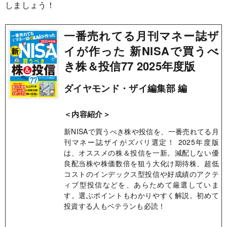
しましょう！
一番売れてる月刊マネー誌ザ
イが作った 新NISAで買うべ
き株＆投信77 2025年度版
ダイヤモンド・ザイ編集部 編
＜内容紹介＞
新NISAで買うべき株や投信を、一番売れてる月
刊マネー誌ザイがズバリ選定！ 2025年度版
は、オススメの株＆投信を一新。減配しない優
良配当株や株価数倍を狙う大化け期待株、超低
コストのインデックス型投信や好成績のアクテ
ィブ型投信などを、あらためて厳選していま
す。選ぶポイントもわかりやすく解説。初めて
投資する人もベテランも必読！