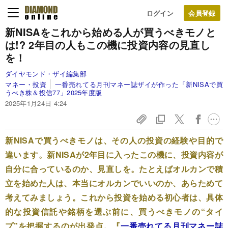
ログイン
新NISAをこれから始める人が買うべきモノと
は!? 2年目の人もこの機に投資内容の見直し
を！
ダイヤモンド・ザイ編集部
マネー・投資
一番売れてる月刊マネー誌ザイが作った「新NISAで買
うべき株＆投信77」2025年度版
2025年1月24日 4:24
新NISAで買うべきモノは、その人の投資の経験や目的で
違います。新NISAが2年目に入ったこの機に、投資内容が
自分に合っているのか、見直しを。たとえばオルカンで積
立を始めた人は、本当にオルカンでいいのか、あらためて
考えてみましょう。これから投資を始める初心者は、具体
的な投資信託や銘柄を選ぶ前に、買うべきモノの“タイ
プ”を把握するのが出発点。『
一番売れてる月刊マネー誌