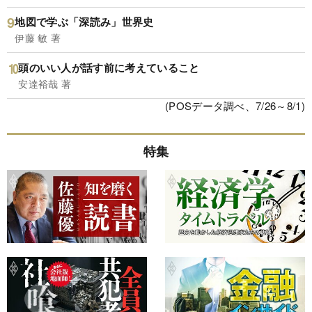
地図で学ぶ「深読み」世界史
伊藤 敏 著
頭のいい人が話す前に考えていること
安達裕哉 著
(POSデータ調べ、7/26～8/1)
特集