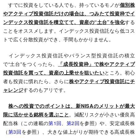
すでに投資をしている人でも、持っているモノが
個別株
やアクティブ投資信託だけの場合は、つみたて投資枠でイ
ンデックス投資信託を積立てて、資産の“土台”を強化
する
ことをオススメします。インデックス投資信託なら低コス
トで広く分散投資ができ、手間もかかりません。
インデックス投資信託やバランス型投資信託の積立
で“土台”をつくったら、
「成長投資枠」で株やアクティブ
投資信託を買って、資産の上乗せを狙いたい
ところ。初心
者も投資に慣れたら、さらに
株やアクティブ投資信託にチ
ャレンジ
するのもアリです。
株への投資でのポイントは、新NISAのメリットが最大
限に活かせる銘柄を選ぶこと
。減配リスクが小さい優良高
配当株（この連載の
第1回
、
第2回
を参照）や、安定成長株
（
第3回
を参照）、大きな値上がりが期待できる高成長株