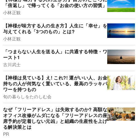
「倍返し」で帰ってくる「お金の使い方の習慣」
小林正観
【神様が味方する人の生き方】人生に「幸せ」を
与えてくれる「3つのもの」とは?
小林正観
「つまらない人生を送る人」に共通する特徴・ワ
ースト1
古川武士
【神様は見ている】え! これ?! 運がいい人、お金
持ちの人が何気なく置いている、最高のラッキパ
ワーを持つもの
旬の暮らしをたのしむ会
なぜ「フリーアドレス」は失敗するのか? 高額な
オフィス改修がムダになる「フリーアドレスの座
席予約が定着しない元凶」と組織の生産性を上げ
る解決策とは
PR