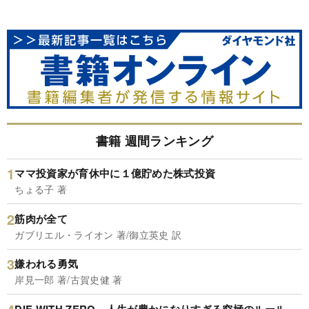
書籍 週間ランキング
ママ投資家が育休中に１億貯めた株式投資
ちょる子 著
筋肉が全て
ガブリエル・ライオン 著/御立英史 訳
嫌われる勇気
岸見一郎 著/古賀史健 著
DIE WITH ZERO 人生が豊かになりすぎる究極のルール