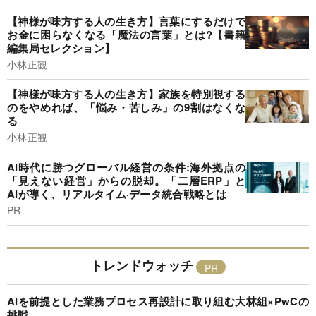
【神様が味方する人の生き方】言葉にするだけで
お金に困らなくなる「魔法の言葉」とは?【書籍
編集局セレクション】
小林正観
【神様が味方する人の生き方】家族を特別視する
のをやめれば、「悩み・苦しみ」の9割はなくな
る
小林正観
AI時代に勝つグローバル経営の条件:海外拠点の
「見えない経営」からの脱却。「二層ERP」と
AIが導く、リアルタイム·データ統合戦略とは
PR
トレンドウォッチ
AIを前提とした業務プロセス再設計に取り組む大林組×PwCの
挑戦