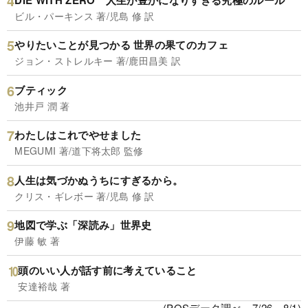
ビル・パーキンス 著/児島 修 訳
やりたいことが見つかる 世界の果てのカフェ
ジョン・ストレルキー 著/鹿田昌美 訳
ブティック
池井戸 潤 著
わたしはこれでやせました
MEGUMI 著/道下将太郎 監修
人生は気づかぬうちにすぎるから。
クリス・ギレボー 著/児島 修 訳
地図で学ぶ「深読み」世界史
伊藤 敏 著
頭のいい人が話す前に考えていること
安達裕哉 著
(POSデータ調べ、7/26～8/1)