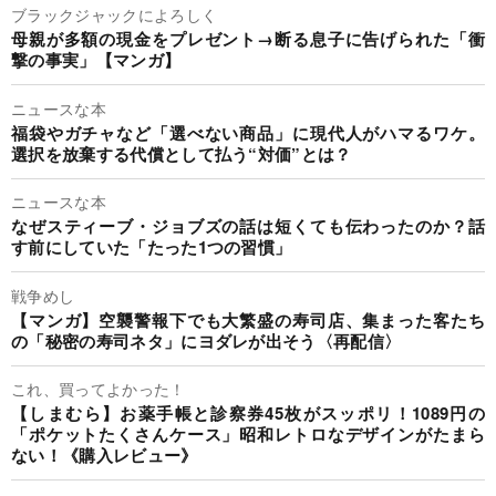
ブラックジャックによろしく
母親が多額の現金をプレゼント→断る息子に告げられた「衝
撃の事実」【マンガ】
ニュースな本
福袋やガチャなど「選べない商品」に現代人がハマるワケ。
選択を放棄する代償として払う“対価”とは？
ニュースな本
なぜスティーブ・ジョブズの話は短くても伝わったのか？話
す前にしていた「たった1つの習慣」
戦争めし
【マンガ】空襲警報下でも大繁盛の寿司店、集まった客たち
の「秘密の寿司ネタ」にヨダレが出そう〈再配信〉
これ、買ってよかった！
【しまむら】お薬手帳と診察券45枚がスッポリ！1089円の
「ポケットたくさんケース」昭和レトロなデザインがたまら
ない！《購入レビュー》