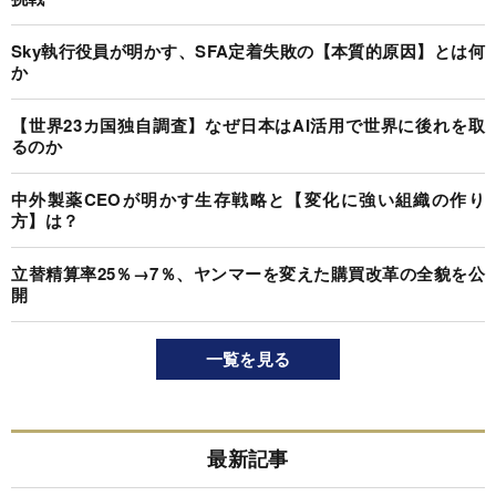
Sky執行役員が明かす、SFA定着失敗の【本質的原因】とは何
か
【世界23カ国独自調査】なぜ日本はAI活用で世界に後れを取
るのか
中外製薬CEOが明かす生存戦略と【変化に強い組織の作り
方】は？
立替精算率25％→7％、ヤンマーを変えた購買改革の全貌を公
開
一覧を見る
最新記事