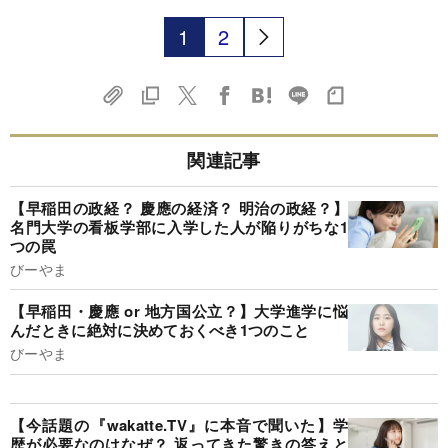
1
2
関連記事
【早稲田の政経？ 慶應の経済？ 明治の政経？】
名門大学の看板学部に入学した人が陥りがちな1
つの罠
びーやま
【早稲田・慶應 or 地方国公立？】大学進学に悩
んだときに絶対に決めておくべき1つのこと
びーやま
【今話題の『wakatte.TV』に本音で聞いた】学
歴が必要なのはなぜ？ 返ってきた驚きの答えと