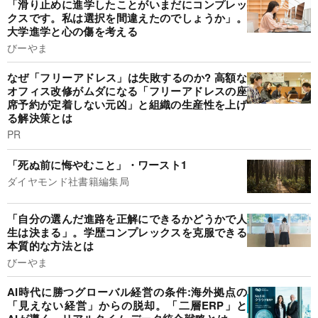
「滑り止めに進学したことがいまだにコンプレッ
クスです。私は選択を間違えたのでしょうか」。
大学進学と心の傷を考える
びーやま
なぜ「フリーアドレス」は失敗するのか? 高額な
オフィス改修がムダになる「フリーアドレスの座
席予約が定着しない元凶」と組織の生産性を上げ
る解決策とは
PR
「死ぬ前に悔やむこと」・ワースト1
ダイヤモンド社書籍編集局
「自分の選んだ進路を正解にできるかどうかで人
生は決まる」。学歴コンプレックスを克服できる
本質的な方法とは
びーやま
AI時代に勝つグローバル経営の条件:海外拠点の
「見えない経営」からの脱却。「二層ERP」と