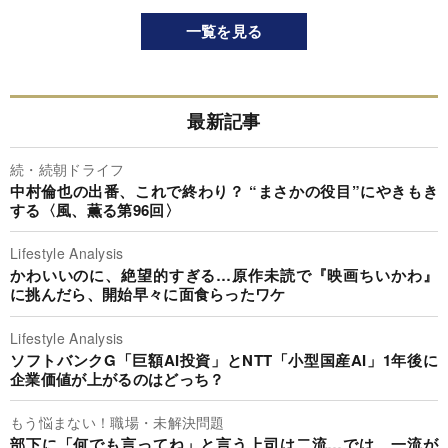
一覧を見る
最新記事
続・続朝ドライフ
中村倫也の出番、これで終わり？ “まさかの役目”にやきもき
する〈風、薫る第96回〉
Lifestyle Analysis
かわいいのに、絶望的すぎる…原作未読で『映画ちいかわ』
に挑んだら、開始早々に面食らったワケ
Lifestyle Analysis
ソフトバンクG「巨額AI投資」とNTT「小型国産AI」1年後に
企業価値が上がるのはどっち？
もう悩まない！職場・未解決問題
部下に「何でも言ってね」と言う上司は二流…では、一流が