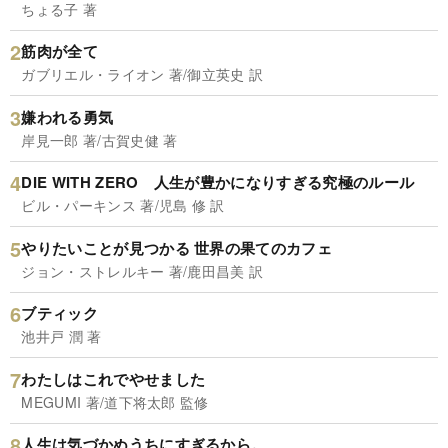
ちょる子 著
筋肉が全て
ガブリエル・ライオン 著/御立英史 訳
嫌われる勇気
岸見一郎 著/古賀史健 著
DIE WITH ZERO 人生が豊かになりすぎる究極のルール
ビル・パーキンス 著/児島 修 訳
やりたいことが見つかる 世界の果てのカフェ
ジョン・ストレルキー 著/鹿田昌美 訳
ブティック
池井戸 潤 著
わたしはこれでやせました
MEGUMI 著/道下将太郎 監修
人生は気づかぬうちにすぎるから。