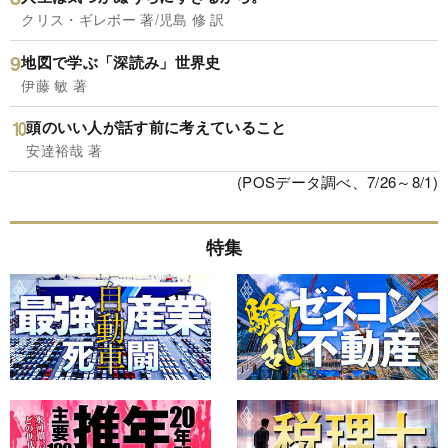
クリス・ギレボー 著/児島 修 訳
地図で学ぶ「深読み」世界史
伊藤 敏 著
頭のいい人が話す前に考えていること
安達裕哉 著
(POSデータ調べ、7/26～8/1)
特集