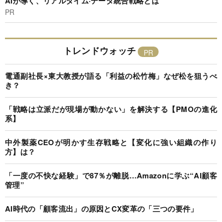
AIが導く、リアルタイム·データ統合戦略とは
PR
トレンドウォッチ
電通副社長×東大教授が語る「利益の松竹梅」なぜ松を狙うべ
き？
「戦略は立派だが現場が動かない」を解決する【PMOの進化
系】
中外製薬CEOが明かす生存戦略と【変化に強い組織の作り
方】は？
「一度の不快な経験」で87％が離脱…Amazonに学ぶ“AI顧客
管理”
AI時代の「顧客流出」の原因とCX変革の「三つの要件」