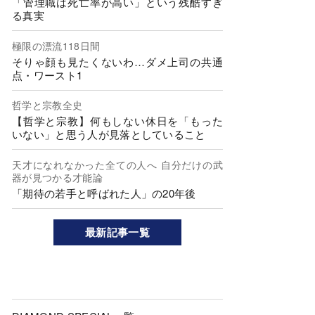
「管理職は死亡率が高い」という残酷すぎ
る真実
極限の漂流118日間
そりゃ顔も見たくないわ…ダメ上司の共通
点・ワースト1
哲学と宗教全史
【哲学と宗教】何もしない休日を「もった
いない」と思う人が見落としていること
天才になれなかった全ての人へ 自分だけの武
器が見つかる才能論
「期待の若手と呼ばれた人」の20年後
最新記事一覧