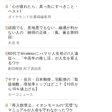
「心が疲れたら」真っ先にすべきこと・
ベスト1
ダイヤモンド社書籍編集局
頑固でも、意地悪でもない…融通が利か
ない人の「納得の正体」〈風、薫る第95
回〉
木俣 冬
60代でtimeleszにハマり人生初の1人遠
征へ…「中高年の推し活」が人生を変え
るワケ
劇団雌猫,松下真由美
ヤマト・佐川・日本郵便…宅配便の「取
扱個数」増加率トップはどこ？【10月か
ら10％値上げも】
カーゴニュース
「再入館禁止」イオンモールの“完璧”な
マニュアルが人命を守れなかったワケ