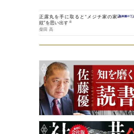
正露丸を手に取ると“メジチ家の家
紋”を思い出す
柴田 高