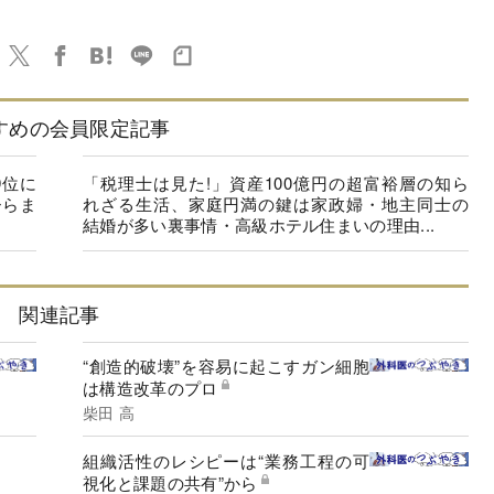
すめの会員限定記事
9位に
「税理士は見た!」資産100億円の超富裕層の知ら
ひらま
れざる生活、家庭円満の鍵は家政婦・地主同士の
結婚が多い裏事情・高級ホテル住まいの理由...
関連記事
“創造的破壊”を容易に起こすガン細胞
は構造改革のプロ
柴田 高
組織活性のレシピーは“業務工程の可
視化と課題の共有”から