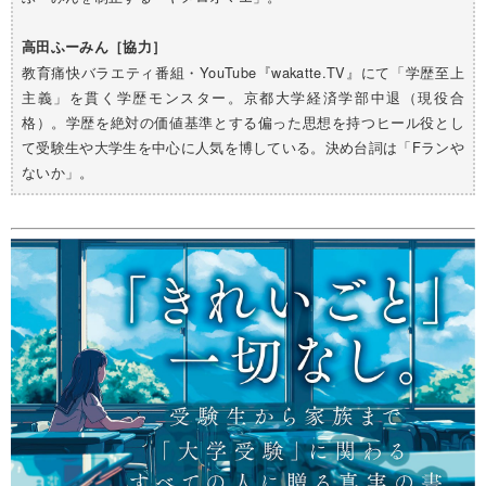
高田ふーみん［協力］
教育痛快バラエティ番組・YouTube『wakatte.TV』にて「学歴至上
主義」を貫く学歴モンスター。京都大学経済学部中退（現役合
格）。学歴を絶対の価値基準とする偏った思想を持つヒール役とし
て受験生や大学生を中心に人気を博している。決め台詞は「Fランや
ないか」。