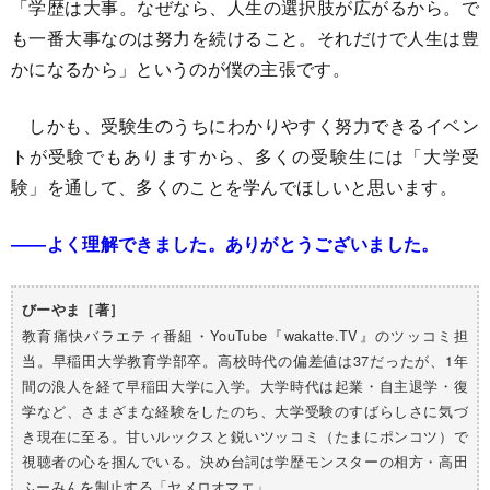
「学歴は大事。なぜなら、人生の選択肢が広がるから。で
も一番大事なのは努力を続けること。それだけで人生は豊
かになるから」というのが僕の主張です。
しかも、受験生のうちにわかりやすく努力できるイベン
トが受験でもありますから、多くの受験生には「大学受
験」を通して、多くのことを学んでほしいと思います。
――よく理解できました。ありがとうございました。
びーやま［著］
教育痛快バラエティ番組・YouTube『wakatte.TV』のツッコミ担
当。早稲田大学教育学部卒。高校時代の偏差値は37だったが、1年
間の浪人を経て早稲田大学に入学。大学時代は起業・自主退学・復
学など、さまざまな経験をしたのち、大学受験のすばらしさに気づ
き現在に至る。甘いルックスと鋭いツッコミ（たまにポンコツ）で
視聴者の心を掴んでいる。決め台詞は学歴モンスターの相方・高田
ふーみんを制止する「ヤメロオマエ」。