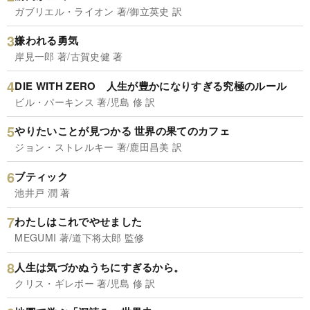
ガブリエル・ライオン 著/御立英史 訳
嫌われる勇気
岸見一郎 著/古賀史健 著
DIE WITH ZERO 人生が豊かになりすぎる究極のルール
ビル・パーキンス 著/児島 修 訳
やりたいことが見つかる 世界の果てのカフェ
ジョン・ストレルキー 著/鹿田昌美 訳
ブティック
池井戸 潤 著
わたしはこれでやせました
MEGUMI 著/道下将太郎 監修
人生は気づかぬうちにすぎるから。
クリス・ギレボー 著/児島 修 訳