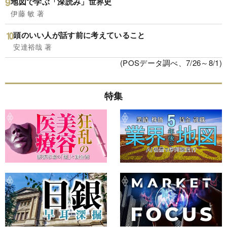
地図で学ぶ「深読み」世界史
伊藤 敏 著
頭のいい人が話す前に考えていること
安達裕哉 著
(POSデータ調べ、7/26～8/1)
特集