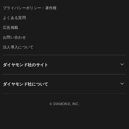
プライバシーポリシー・著作権
よくある質問
広告掲載
お問い合わせ
法人導入について
ダイヤモンド社のサイト
Diamond Online(English)
ダイヤモンド社について
週刊ダイヤモンド
ダイヤモンド社TOP
DIAMONDハーバード・ビジネス・レビュー
© DIAMOND, INC.
会社概要
ダイヤモンドZAi（デジタル版）
採用情報
書籍オンライン
お知らせ
ザイ・オンライン