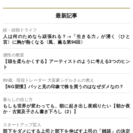
最新記事
続・続朝ドライフ
人は何のためなら頑張れる？→「生きる力」が湧く〈ひと
言〉に胸が熱くなる〈風、薫る第94回〉
感性の教室
【頭を柔らかくする】アーティストのように考える3つのヒン
ト
89歳、現役トレーダー 大富豪シゲルさんの教え
【NG習慣】パッと見の印象で株を買うのはなぜダメなの？
暮らしの信じ方
もしも世界が変わっても、朝に起き出し夜眠りたい【朝か夜
か・古賀及子さん書き下ろし（2）】
スタートアップ芸人
部下をダメにする上司と部下を伸ばす上司の「雑談」の決定