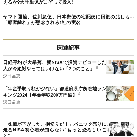
えるか?大手生保がこぞって投入!
ヤマト運輸、佐川急便、日本郵便の宅配便に回復の兆しも...
「顧客離れ」が懸念される1社の実名
関連記事
日経平均が大暴落、新NISAで投資デビューした
人が今絶対やってはいけない「2つのこと」
深田晶恵
「年金手取り額が少ない」都道府県庁所在地ラン
キング2024【年金年収200万円編】
深田晶恵
「株価が下がった、損切りだ！」パニック売りに
走るNISA初心者が知らない“もっと恐ろしいこ
と”