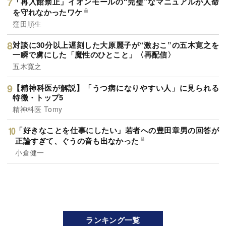
「再入館禁止」イオンモールの“完璧”なマニュアルが人命
を守れなかったワケ
窪田順生
対談に30分以上遅刻した大原麗子が“激おこ”の五木寛之を
一瞬で虜にした「魔性のひとこと」〈再配信〉
五木寛之
【精神科医が解説】「うつ病になりやすい人」に見られる
特徴・トップ5
精神科医 Tomy
「好きなことを仕事にしたい」若者への豊田章男の回答が
正論すぎて、ぐうの音も出なかった
小倉健一
ランキング一覧