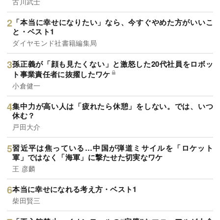
古川武士
「本当に幸せになりたい」なら、今すぐやめた方がいいこ
と・ベスト1
ダイヤモンド社書籍編集局
孫正義が「顔も見たくない」と激怒した20代社員をロボッ
ト事業責任者に抜擢したワケ
小倉健一
集中力が高い人は「疲れたら休憩」をしない。では、いつ
休む？
戸田大介
習近平は焦っている…中国が弾道ミサイルを「ロケット
軍」ではなく「海軍」に撃たせた切実なワケ
王 彦麟
本当に幸せになれる考え方・ベスト1
柴田賢三