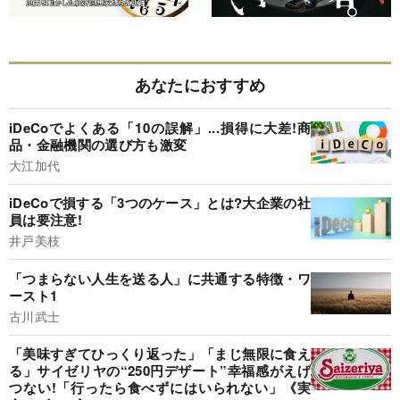
あなたにおすすめ
iDeCoでよくある「10の誤解」...損得に大差!商
品・金融機関の選び方も激変
大江加代
iDeCoで損する「3つのケース」とは?大企業の社
員は要注意!
井戸美枝
「つまらない人生を送る人」に共通する特徴・ワ
ースト1
古川武士
「美味すぎてひっくり返った」「まじ無限に食え
る」サイゼリヤの“250円デザート”幸福感がえげ
つない!「行ったら食べずにはいられない」《実