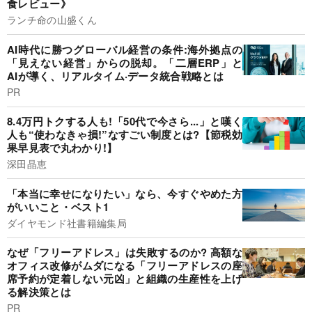
食レビュー》
ランチ命の山盛くん
AI時代に勝つグローバル経営の条件:海外拠点の
「見えない経営」からの脱却。「二層ERP」と
AIが導く、リアルタイム·データ統合戦略とは
PR
8.4万円トクする人も!「50代で今さら...」と嘆く
人も“使わなきゃ損!”なすごい制度とは?【節税効
果早見表で丸わかり!】
深田晶恵
「本当に幸せになりたい」なら、今すぐやめた方
がいいこと・ベスト1
ダイヤモンド社書籍編集局
なぜ「フリーアドレス」は失敗するのか? 高額な
オフィス改修がムダになる「フリーアドレスの座
席予約が定着しない元凶」と組織の生産性を上げ
る解決策とは
PR