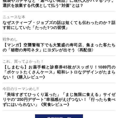
福袋やガチャなど「選べない商品」に現代人がハマるワケ。
選択を放棄する代償として払う“対価”とは？
ニュースな本
なぜスティーブ・ジョブズの話は短くても伝わったのか？話
す前にしていた「たった1つの習慣」
戦争めし
【マンガ】空襲警報下でも大繁盛の寿司店、集まった客たち
の「秘密の寿司ネタ」にヨダレが出そう〈再配信〉
これ、買ってよかった！
【しまむら】お薬手帳と診察券45枚がスッポリ！1089円の
「ポケットたくさんケース」昭和レトロなデザインがたまら
ない！《購入レビュー》
今日のリーマンめし!!
「美味すぎてひっくり返った」「まじ無限に食える」サイゼ
リヤの“250円デザート”幸福感がえげつない！「行ったら食べ
ずにはいられない」《実食レビュー》