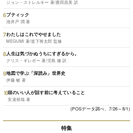
ジョン・ストレルキー 著/鹿田昌美 訳
ブティック
池井戸 潤 著
わたしはこれでやせました
MEGUMI 著/道下将太郎 監修
人生は気づかぬうちにすぎるから。
クリス・ギレボー 著/児島 修 訳
地図で学ぶ「深読み」世界史
伊藤 敏 著
頭のいい人が話す前に考えていること
安達裕哉 著
(POSデータ調べ、7/26～8/1)
特集