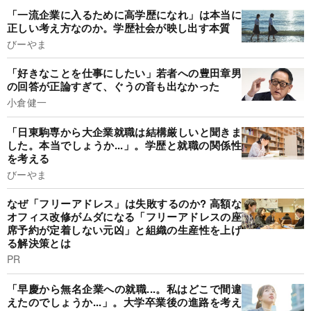
「一流企業に入るために高学歴になれ」は本当に
正しい考え方なのか。学歴社会が映し出す本質
びーやま
「好きなことを仕事にしたい」若者への豊田章男
の回答が正論すぎて、ぐうの音も出なかった
小倉健一
「日東駒専から大企業就職は結構厳しいと聞きま
した。本当でしょうか...」。学歴と就職の関係性
を考える
びーやま
なぜ「フリーアドレス」は失敗するのか? 高額な
オフィス改修がムダになる「フリーアドレスの座
席予約が定着しない元凶」と組織の生産性を上げ
る解決策とは
PR
「早慶から無名企業への就職...。私はどこで間違
えたのでしょうか...」。大学卒業後の進路を考え