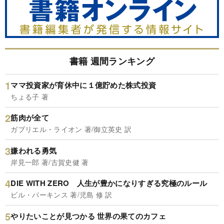
書籍 週間ランキング
ママ投資家が育休中に１億貯めた株式投資
ちょる子 著
筋肉が全て
ガブリエル・ライオン 著/御立英史 訳
嫌われる勇気
岸見一郎 著/古賀史健 著
DIE WITH ZERO 人生が豊かになりすぎる究極のルール
ビル・パーキンス 著/児島 修 訳
やりたいことが見つかる 世界の果てのカフェ