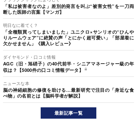
「私は被害者なのよ」差別的発言を叫ぶ“被害女性”を一刀両
断した医師の言葉【マンガ】
明日なに着てく？
「全種類買ってしまいました」ユニクロ×サンリオの“ひんや
りルームウェア”に絶賛の声「とにかく超可愛い」「部屋着に
欠かせません」《購入レビュー》
ダイヤモンド・口コミ情報
AGC（旧・旭硝子）の40代前半・シニアマネージャー級の年
収は？【5000件の口コミ情報データ】
ニュースな本
脳の神経細胞の修復を助ける…最新研究で注目の「身近な食
べ物」の名前とは【脳科学者が解説】
最新記事一覧