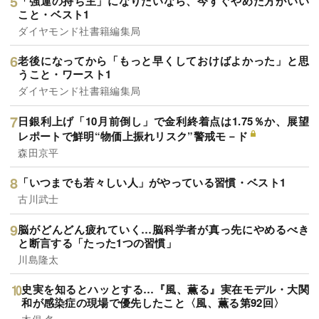
「強運の持ち主」になりたいなら、今すぐやめた方がいい
こと・ベスト1
ダイヤモンド社書籍編集局
老後になってから「もっと早くしておけばよかった」と思
うこと・ワースト1
ダイヤモンド社書籍編集局
日銀利上げ「10月前倒し」で金利終着点は1.75％か、展望
レポートで鮮明“物価上振れリスク”警戒モ－ド
森田京平
「いつまでも若々しい人」がやっている習慣・ベスト1
古川武士
脳がどんどん疲れていく…脳科学者が真っ先にやめるべき
と断言する「たった1つの習慣」
川島隆太
史実を知るとハッとする…『風、薫る』実在モデル・大関
和が感染症の現場で優先したこと〈風、薫る第92回〉