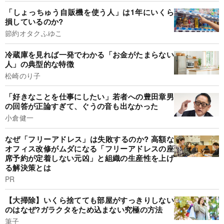
「しょっちゅう自販機を使う人」は1年にいくら
損しているのか?
節約オタクふゆこ
冷蔵庫を見れば一発でわかる「お金がたまらない
人」の典型的な特徴
松崎のり子
「好きなことを仕事にしたい」若者への豊田章男
の回答が正論すぎて、ぐうの音も出なかった
小倉健一
なぜ「フリーアドレス」は失敗するのか? 高額な
オフィス改修がムダになる「フリーアドレスの座
席予約が定着しない元凶」と組織の生産性を上げ
る解決策とは
PR
【大掃除】いくら捨てても部屋がすっきりしない
のはなぜ?ガラクタをため込まない究極の方法
筆子