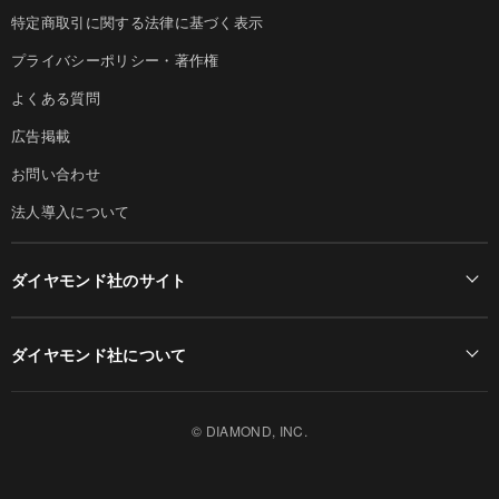
特定商取引に関する法律に基づく表示
プライバシーポリシー・著作権
よくある質問
広告掲載
お問い合わせ
法人導入について
ダイヤモンド社のサイト
Diamond Online(English)
ダイヤモンド社について
週刊ダイヤモンド
ダイヤモンド社TOP
DIAMONDハーバード・ビジネス・レビュー
© DIAMOND, INC.
会社概要
ダイヤモンドZAi（デジタル版）
採用情報
書籍オンライン