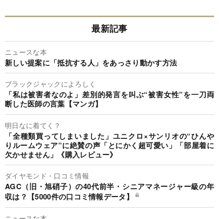
最新記事
ニュースな本
新しい提案に「抵抗する人」をあっさり動かす方法
ブラックジャックによろしく
「私は被害者なのよ」差別的発言を叫ぶ“被害女性”を一刀両
断した医師の言葉【マンガ】
明日なに着てく？
「全種類買ってしまいました」ユニクロ×サンリオの“ひんや
りルームウェア”に絶賛の声「とにかく超可愛い」「部屋着に
欠かせません」《購入レビュー》
ダイヤモンド・口コミ情報
AGC（旧・旭硝子）の40代前半・シニアマネージャー級の年
収は？【5000件の口コミ情報データ】
ニュースな本