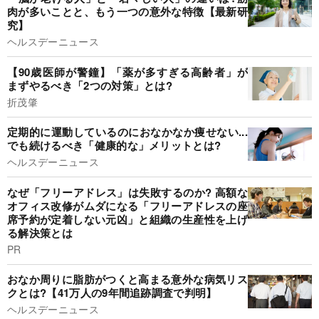
肉が多いことと、もう一つの意外な特徴【最新研
究】
ヘルスデーニュース
【90歳医師が警鐘】「薬が多すぎる高齢者」が
まずやるべき「2つの対策」とは?
折茂肇
定期的に運動しているのにおなかなか痩せない...
でも続けるべき「健康的な」メリットとは?
ヘルスデーニュース
なぜ「フリーアドレス」は失敗するのか? 高額な
オフィス改修がムダになる「フリーアドレスの座
席予約が定着しない元凶」と組織の生産性を上げ
る解決策とは
PR
おなか周りに脂肪がつくと高まる意外な病気リス
クとは?【41万人の9年間追跡調査で判明】
ヘルスデーニュース