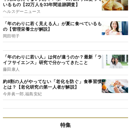
いるもの【22万人を33年間追跡調査】
ヘルスデーニュース
「年のわりに若く見える人」が夏に食べているも
の【管理栄養士が解説】
岡田明子
「年のわりに若い人」は何が違うのか？最新「ラ
イフサイエンス」研究で分かってきたこと
藤田康人
約8割の人がやってない「老化を防ぐ」食事習慣
とは？【老化研究の第一人者が解説】
今井眞一郎,福島安紀
特集