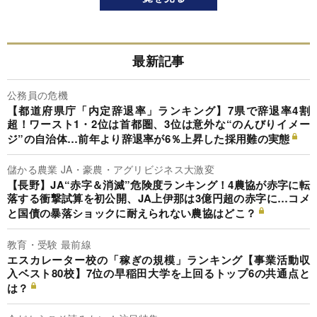
最新記事
公務員の危機
【都道府県庁「内定辞退率」ランキング】7県で辞退率4割
超！ワースト1・2位は首都圏、3位は意外な“のんびりイメー
ジ”の自治体…前年より辞退率が6％上昇した採用難の実態
儲かる農業 JA・豪農・アグリビジネス大激変
【長野】JA“赤字＆消滅”危険度ランキング！4農協が赤字に転
落する衝撃試算を初公開、JA上伊那は3億円超の赤字に…コメ
と国債の暴落ショックに耐えられない農協はどこ？
教育・受験 最前線
エスカレーター校の「稼ぎの規模」ランキング【事業活動収
入ベスト80校】7位の早稲田大学を上回るトップ6の共通点と
は？