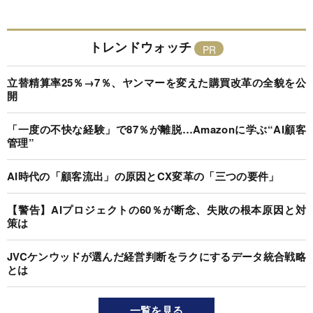
トレンドウォッチ
立替精算率25％→7％、ヤンマーを変えた購買改革の全貌を公
開
「一度の不快な経験」で87％が離脱…Amazonに学ぶ“AI顧客
管理”
AI時代の「顧客流出」の原因とCX変革の「三つの要件」
【警告】AIプロジェクトの60％が断念、失敗の根本原因と対
策は
JVCケンウッドが選んだ経営判断をラクにするデータ統合戦略
とは
一覧を見る