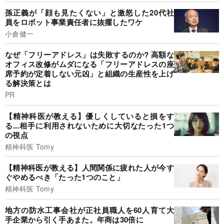
孫正義が「顔も見たくない」と激怒した20代社
員をロボット事業責任者に抜擢したワケ
小倉健一
なぜ「フリーアドレス」は失敗するのか? 高額な
オフィス改修がムダになる「フリーアドレスの座
席予約が定着しない元凶」と組織の生産性を上げ
る解決策とは
PR
【精神科医が教える】優しくしていると損をす
る...相手に利用されないために大切なたった1つ
の視点
精神科医 Tomy
【精神科医が教える】人間関係に疲れた人が今す
ぐやめるべき「たった1つのこと」
精神科医 Tomy
地方の防水工事会社が正社員職人を60人育て大
手企業から引く手あまた。年商は30倍に