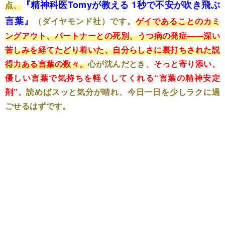
『精神科医Tomyが教える 1秒で不安が吹き飛ぶ
点、
言葉』
（ダイヤモンド社）です。
ゲイであることのカミ
ングアウト、パートナーとの死別、うつ病の発症――深い
苦しみを経てたどり着いた、自分らしさに裏打ちされた説
得力ある言葉の数々。
心が沈んだとき、
そっと寄り添い、
優しい言葉で気持ちを軽くしてくれる“言葉の精神安定
剤”
。読めばスッと気分が晴れ、今日一日を少しラクに過
ごせるはずです。