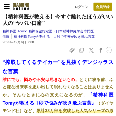
ログイン
【精神科医が教える】今すぐ離れたほうがいい
人の“ヤバい口癖”
精神科医 Tomy:
精神保健指定医・日本精神神経学会専門医
健康
精神科医Tomyが教える １秒で不安が吹き飛ぶ言葉
2025年12月6日 7:00
“搾取してくるテイカー”を見抜くデンジャラス
な言葉
誰にでも、悩みや不安は尽きないもの。
とくに寝る前、ふ
と嫌な出来事を思い出して眠れなくなることはありません
『
精神科医
か。そんなときに心の支えになるのが、
Tomyが教える 1秒で悩みが吹き飛ぶ言葉
』
（ダイヤ
モンド社）
など、
累計33万部を突破した人気シリーズの原