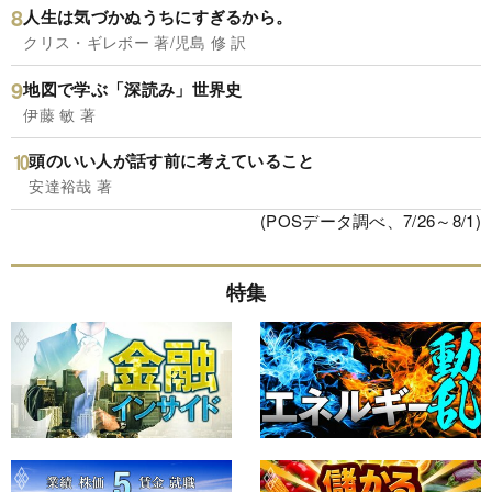
人生は気づかぬうちにすぎるから。
クリス・ギレボー 著/児島 修 訳
地図で学ぶ「深読み」世界史
伊藤 敏 著
頭のいい人が話す前に考えていること
安達裕哉 著
(POSデータ調べ、7/26～8/1)
特集