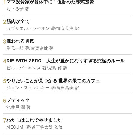
ママ投資家が育休中に１億貯めた株式投資
ちょる子 著
筋肉が全て
ガブリエル・ライオン 著/御立英史 訳
嫌われる勇気
岸見一郎 著/古賀史健 著
DIE WITH ZERO 人生が豊かになりすぎる究極のルール
ビル・パーキンス 著/児島 修 訳
やりたいことが見つかる 世界の果てのカフェ
ジョン・ストレルキー 著/鹿田昌美 訳
ブティック
池井戸 潤 著
わたしはこれでやせました
MEGUMI 著/道下将太郎 監修