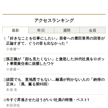
アクセスランキング
最新
昨日
週間
会員
「好きなことを仕事にしたい」若者への豊田章男の回答が
正論すぎて、ぐうの音も出なかった
小倉健一
孫正義が「顔も見たくない」と激怒した20代社員をロボッ
ト事業責任者に抜擢したワケ
小倉健一
頑固でも、意地悪でもない…融通が利かない人の「納得の
正体」〈風、薫る第95回〉
木俣 冬
今すぐ昇進させたほうがいい社員の特徴・ベスト1
本田淳也