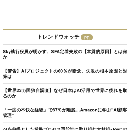
トレンドウォッチ
Sky執行役員が明かす、SFA定着失敗の【本質的原因】とは何
か
【警告】AIプロジェクトの60％が断念、失敗の根本原因と対
策は
【世界23カ国独自調査】なぜ日本はAI活用で世界に後れを取
るのか
「一度の不快な経験」で87％が離脱…Amazonに学ぶ“AI顧客
管理”
AIを前提とした業務プロセス再設計に取り組む大林組×PwCの