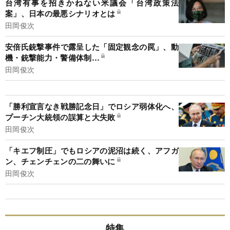
台湾有事を招きかねない米議会「台湾政策法
案」、日本の最悪シナリオとは
田岡俊次
安倍氏銃撃事件で露呈した「固定観念の罠」、動
機・銃撃能力・警備体制…
田岡俊次
「勝利宣言なき戦勝記念日」でロシア弱体化へ、
プーチン大統領の誤算と大失敗
田岡俊次
「キエフ制圧」でもロシアの泥沼は続く、アフガ
ン、チェンチェンの二の舞いに
田岡俊次
特集