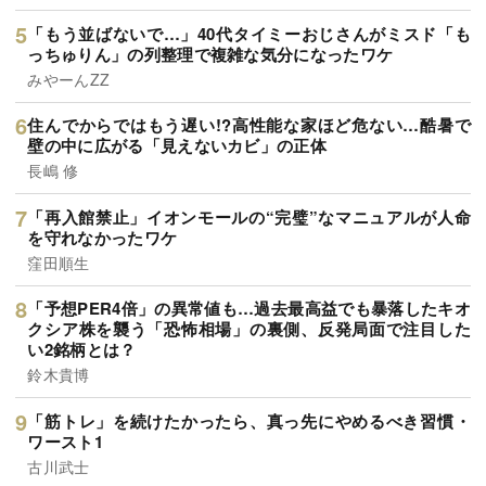
「もう並ばないで…」40代タイミーおじさんがミスド「も
っちゅりん」の列整理で複雑な気分になったワケ
みやーんZZ
住んでからではもう遅い!?高性能な家ほど危ない…酷暑で
壁の中に広がる「見えないカビ」の正体
長嶋 修
「再入館禁止」イオンモールの“完璧”なマニュアルが人命
を守れなかったワケ
窪田順生
「予想PER4倍」の異常値も…過去最高益でも暴落したキオ
クシア株を襲う「恐怖相場」の裏側、反発局面で注目した
い2銘柄とは？
鈴木貴博
「筋トレ」を続けたかったら、真っ先にやめるべき習慣・
ワースト1
古川武士