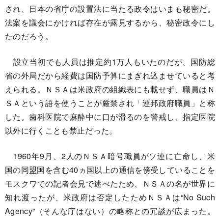
され、日本の省庁の設置法に当たる政令はいまも秘密だ。
法案を議会にかければ存在が露見するから、秘密政令にし
たのだろう。
設立当初でも人員は推定約1万人もいたのだが、国防総
省の外局だから経費は国防予算にまぎれ込ませていると考
えられる。ＮＳＡは米政府の組織表にも載せず、職員はＮ
ＳＡという語を使うことが厳禁され「連邦政府職員」と称
した。歯科医院で麻酔中に口が滑るのを警戒し、指定医院
以外に行くことも禁止だった。
1960年9月、2人のＮＳＡ暗号職員がソ連に亡命し、米
国の同盟国を含む40ヵ国以上の通信を傍受していることを
モスクワでの記者会見で述べたため、ＮＳＡの名が世界に
知れ渡ったが、米政府は否定したためＮＳＡは“No Such
Agency”（そんな庁はない）の略称との冗談が広まった。