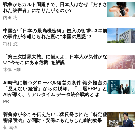
戦争からカルト問題まで、日本人はなぜ「だまさ
れた被害者」になりたがるのか?
内田 樹
中国が「日本の最高機密網」侵入の衝撃...3年前
の事件が今報じられた裏に“米国の思惑”?
稲村 悠
「第三次世界大戦」に備えよ、日本人が気付かな
い“今そこにある危機”を解説
木俣正剛
AI時代に勝つグローバル経営の条件:海外拠点の
「見えない経営」からの脱却。「二層ERP」と
AIが導く、リアルタイム·データ統合戦略とは
PR
菅義偉が今こそ伝えたい...猛反発された「特定秘
密保護法」が国防・安保にもたらした劇的効果
菅 義偉