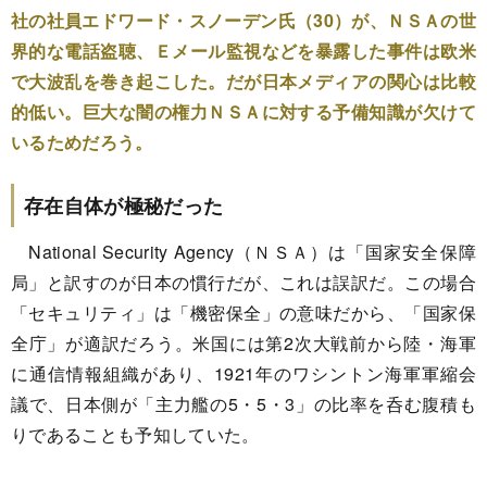
社の社員エドワード・スノーデン氏（30）が、ＮＳＡの世
界的な電話盗聴、Ｅメール監視などを暴露した事件は欧米
で大波乱を巻き起こした。だが日本メディアの関心は比較
的低い。巨大な闇の権力ＮＳＡに対する予備知識が欠けて
いるためだろう。
存在自体が極秘だった
National Security Agency（ＮＳＡ）は「国家安全保障
局」と訳すのが日本の慣行だが、これは誤訳だ。この場合
「セキュリティ」は「機密保全」の意味だから、「国家保
全庁」が適訳だろう。米国には第2次大戦前から陸・海軍
に通信情報組織があり、1921年のワシントン海軍軍縮会
議で、日本側が「主力艦の5・5・3」の比率を呑む腹積も
りであることも予知していた。