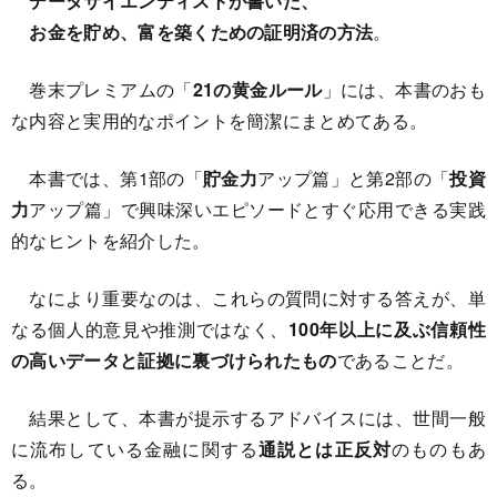
データサイエンティストが書いた、
お金を貯め、富を築くための証明済の方法
。
巻末プレミアムの「
21の黄金ルール
」には、本書のおも
な内容と実用的なポイントを簡潔にまとめてある。
本書では、第1部の「
貯金力
アップ篇」と第2部の「
投資
力
アップ篇」で興味深いエピソードとすぐ応用できる実践
的なヒントを紹介した。
なにより重要なのは、これらの質問に対する答えが、単
なる個人的意見や推測ではなく、
100年以上に及ぶ信頼性
の高いデータと証拠に裏づけられたもの
であることだ。
結果として、本書が提示するアドバイスには、世間一般
に流布している金融に関する
通説とは正反対
のものもあ
る。