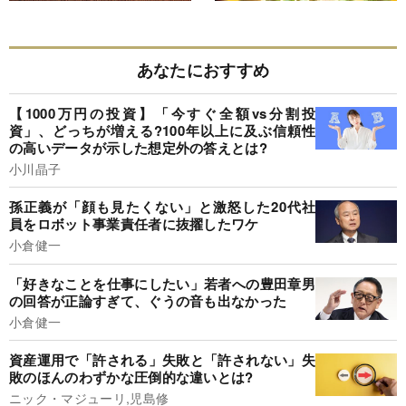
あなたにおすすめ
【1000万円の投資】「今すぐ全額vs分割投
資」、どっちが増える?100年以上に及ぶ信頼性
の高いデータが示した想定外の答えとは?
小川晶子
孫正義が「顔も見たくない」と激怒した20代社
員をロボット事業責任者に抜擢したワケ
小倉健一
「好きなことを仕事にしたい」若者への豊田章男
の回答が正論すぎて、ぐうの音も出なかった
小倉健一
資産運用で「許される」失敗と「許されない」失
敗のほんのわずかな圧倒的な違いとは?
ニック・マジューリ,児島修