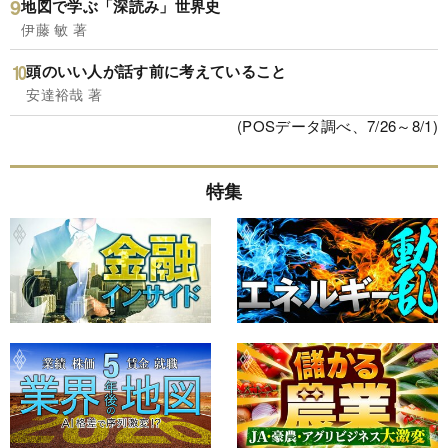
地図で学ぶ「深読み」世界史
伊藤 敏 著
頭のいい人が話す前に考えていること
安達裕哉 著
(POSデータ調べ、7/26～8/1)
特集