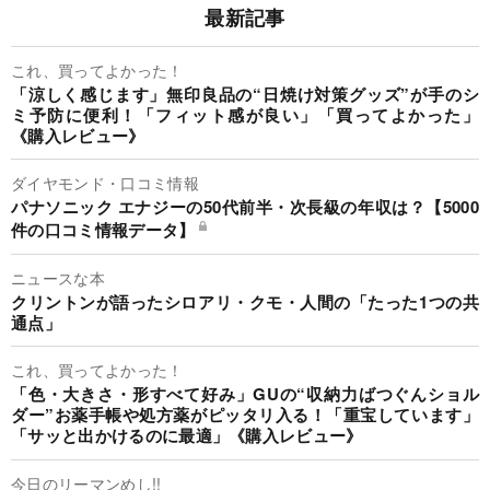
最新記事
これ、買ってよかった！
「涼しく感じます」無印良品の“日焼け対策グッズ”が手のシ
ミ予防に便利！「フィット感が良い」「買ってよかった」
《購入レビュー》
ダイヤモンド・口コミ情報
パナソニック エナジーの50代前半・次長級の年収は？【5000
件の口コミ情報データ】
ニュースな本
クリントンが語ったシロアリ・クモ・人間の「たった1つの共
通点」
これ、買ってよかった！
「色・大きさ・形すべて好み」GUの“収納力ばつぐんショル
ダー”お薬手帳や処方薬がピッタリ入る！「重宝しています」
「サッと出かけるのに最適」《購入レビュー》
今日のリーマンめし!!