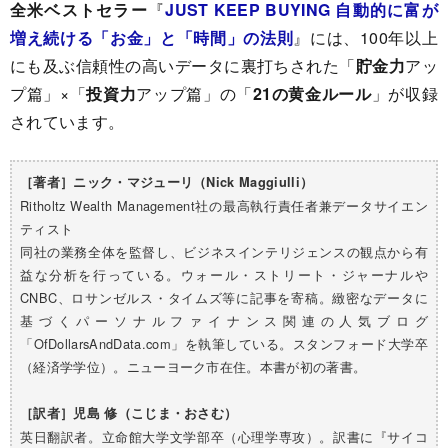
全米ベストセラー
『
JUST KEEP BUYING 自動的に富が
増え続ける「お金」と「時間」の法則
』には、100年以上
にも及ぶ信頼性の高いデータに裏打ちされた「
貯金力
アッ
プ篇」×「
投資力
アップ篇」の「
21の黄金ルール
」が収録
されています。
［著者］ニック・マジューリ（Nick Maggiulli）
Ritholtz Wealth Management社の最高執行責任者兼データサイエン
ティスト
同社の業務全体を監督し、ビジネスインテリジェンスの観点から有
益な分析を行っている。ウォール・ストリート・ジャーナルや
CNBC、ロサンゼルス・タイムズ等に記事を寄稿。緻密なデータに
基づくパーソナルファイナンス関連の人気ブログ
「OfDollarsAndData.com」を執筆している。スタンフォード大学卒
（経済学学位）。ニューヨーク市在住。本書が初の著書。
［訳者］
児島 修（こじま・おさむ）
英日翻訳者。立命館大学文学部卒（心理学専攻）。訳書に『サイコ