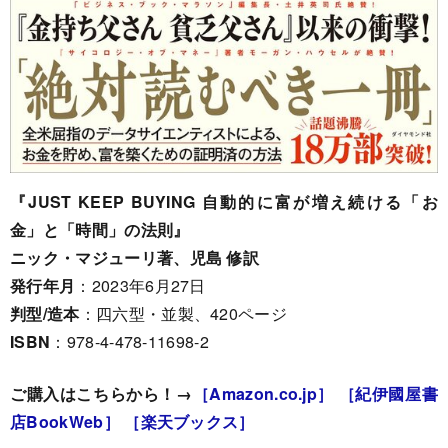
『JUST KEEP BUYING 自動的に富が増え続ける「お
金」と「時間」の法則』
ニック・マジューリ著、児島 修訳
発行年月
：2023年6月27日
判型/造本
：四六型・並製、420ページ
ISBN
：978-4-478-11698-2
ご購入はこちらから！→
［Amazon.co.jp］
［紀伊國屋書
店BookWeb］
［楽天ブックス］