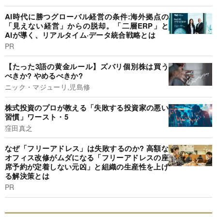
AI時代に勝つグローバル経営の条件:海外拠点の
「見えない経営」からの脱却。「二層ERP」と
AIが導く、リアルタイム·データ統合戦略とは
PR
【たった3語の黄金ルール】ズバリ個別株は買う
べきか? やめるべきか?
ニック・マジューリ,児島修
株式投資のプロが教える「失敗する投資家の悪い
習慣」ワースト・5
窪田真之
なぜ「フリーアドレス」は失敗するのか? 高額な
オフィス改修がムダになる「フリーアドレスの座
席予約が定着しない元凶」と組織の生産性を上げ
る解決策とは
PR