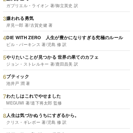
ガブリエル・ライオン 著/御立英史 訳
嫌われる勇気
岸見一郎 著/古賀史健 著
DIE WITH ZERO 人生が豊かになりすぎる究極のルール
ビル・パーキンス 著/児島 修 訳
やりたいことが見つかる 世界の果てのカフェ
ジョン・ストレルキー 著/鹿田昌美 訳
ブティック
池井戸 潤 著
わたしはこれでやせました
MEGUMI 著/道下将太郎 監修
人生は気づかぬうちにすぎるから。
クリス・ギレボー 著/児島 修 訳