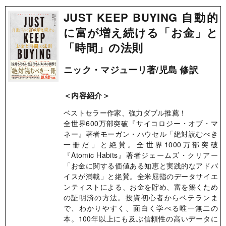
JUST KEEP BUYING 自動的
に富が増え続ける「お金」と
「時間」の法則
ニック・マジューリ著/児島 修訳
＜内容紹介＞
ベストセラー作家、強力ダブル推薦！
全世界600万部突破『サイコロジー・オブ・マ
ネー』著者モーガン・ハウセル「絶対読むべき
一冊だ」と絶賛。全世界1000万部突破
『Atomic Habits』著者ジェームズ・クリアー
「お金に関する価値ある知恵と実践的なアドバ
イスが満載」と絶賛。全米屈指のデータサイエ
ンティストによる、お金を貯め、富を築くため
の証明済の方法。投資初心者からベテランま
で、わかりやすく、面白く学べる唯一無二の
本。100年以上にも及ぶ信頼性の高いデータに