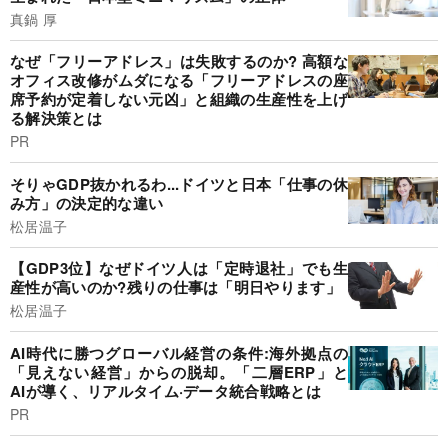
真鍋 厚
なぜ「フリーアドレス」は失敗するのか? 高額な
オフィス改修がムダになる「フリーアドレスの座
席予約が定着しない元凶」と組織の生産性を上げ
る解決策とは
PR
そりゃGDP抜かれるわ...ドイツと日本「仕事の休
み方」の決定的な違い
松居温子
【GDP3位】なぜドイツ人は「定時退社」でも生
産性が高いのか?残りの仕事は「明日やります」
松居温子
AI時代に勝つグローバル経営の条件:海外拠点の
「見えない経営」からの脱却。「二層ERP」と
AIが導く、リアルタイム·データ統合戦略とは
PR