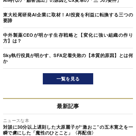
東大松尾研発AI企業に取材！AI投資を利益に転換する三つの
要諦
中外製薬CEOが明かす生存戦略と【変化に強い組織の作り
方】は？
Sky執行役員が明かす、SFA定着失敗の【本質的原因】とは何
か
一覧を見る
最新記事
ニュースな本
対談に30分以上遅刻した大原麗子が“激おこ”の五木寛之を一
瞬で虜にした「魔性のひとこと」〈再配信〉