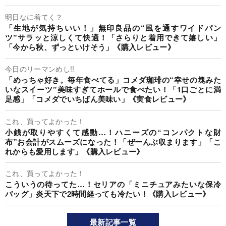
明日なに着てく？
「生地が気持ちいい！」無印良品の“風を通すワイドパン
ツ”サラッと涼しくて快適！「さらりと着用できて嬉しい」
「今から秋、ずっといけそう」《購入レビュー》
今日のリーマンめし!!
「めっちゃ好き。毎年食べてる」コメダ珈琲の“幸せの塊みた
いなスイーツ”美味すぎてホールで食べたい！「1口ごとに満
足感」「コメダでいちばん美味い」《実食レビュー》
これ、買ってよかった！
小銭が取りやすくて感動…！ハニーズの“コンパクトな財
布”お会計がスムーズになった！「ぜーんぶ収まります」「こ
れからも愛用します」《購入レビュー》
これ、買ってよかった！
こういうの待ってた…！セリアの「ミニチュアみたいな保冷
バッグ」炎天下で2時間経っても冷たい！《購入レビュー》
最新記事一覧