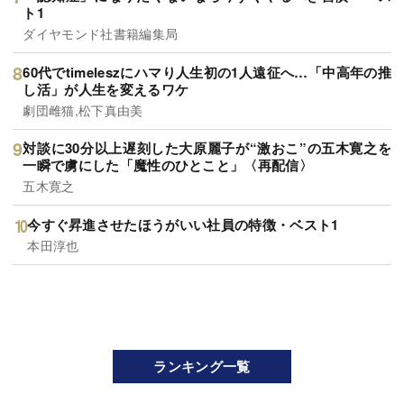
ト1
ダイヤモンド社書籍編集局
60代でtimeleszにハマり人生初の1人遠征へ…「中高年の推
し活」が人生を変えるワケ
劇団雌猫,松下真由美
対談に30分以上遅刻した大原麗子が“激おこ”の五木寛之を
一瞬で虜にした「魔性のひとこと」〈再配信〉
五木寛之
今すぐ昇進させたほうがいい社員の特徴・ベスト1
本田淳也
ランキング一覧