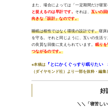
また、場合によっては「一定期間だけ寝室
と捉えるのは早計です。
それは、
互いの回
向きな「設計」なのです。
睡眠は根性ではなく環境の設計です。
寝床
を守る。それと同じように、互いの生活リ
の良質な回復に支えられています。
眠りを
つながるのです。
『とにかくぐっすり眠りたい 
※本稿は
（ダイヤモンド社）より一部を抜粋・編集
好
＼＼「寝苦しい