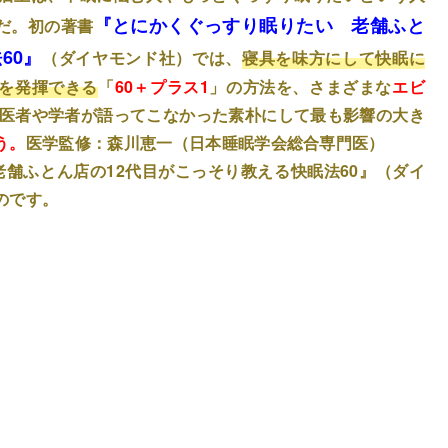
『とにかくぐっすり眠りたい 老舗ふと
だ。初の著書
60』
（ダイヤモンド社）では、
寝具を味方にして快眠に
を発揮できる
「
60＋プラス1
」の方法を、さまざまな
エビ
 医者や学者が語ってこなかった素朴にして最も影響の大き
う。
医学監修：森川恵一（日本睡眠学会総合専門医）
舗ふとん店の12代目がこっそり教える快眠法60』（ダイ
のです。