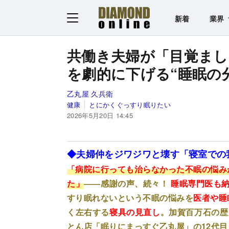
新着
業界
共働き夫婦が「目覚まし
を劇的に下げる“睡眠の
乙丸屋 久兵衛
健康
とにかくぐっすり眠りたい
2026年5月20日 14:45
◆夫婦仲をジワジワと壊す「寝室での
「病院に行っても治らなかった不眠の悩み
た」
――感謝の声、続々！
睡眠専門医も
すり眠れないという不眠の悩みを
医者や睡
く左右する
寝具の見直し
。加賀百万石の歴
とん店「眠りにまっすぐ乙丸屋」の12代