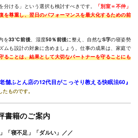
を分ける」という選択も検討すべきです。
「別室＝不仲」
復を尊重し、翌日のパフォーマンスを最大化するための前
内を
33℃前後
、湿度
50％前後
に整え、自然な
S字
の寝姿勢
ズムも設計の対象に含めましょう。仕事の成果は、家庭で
守ることは、結果として大切なパートナーを守ることにも
老舗ふとん店の12代目がこっそり教える快眠法60』
したものです。
評書籍のご案内
」「寝不足」「ダルい」／／