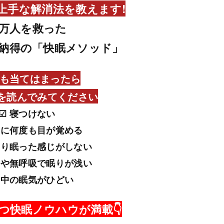
上手な解消法を教えます!
万人を救った
納得の「快眠メソッド」
でも当てはまったら
を読んでみてください
☑ 寝つけない
中に何度も目が覚める
すり眠った感じがしない
きや無呼吸で眠りが浅い
日中の眠気がひどい
立つ快眠ノウハウが満載👇