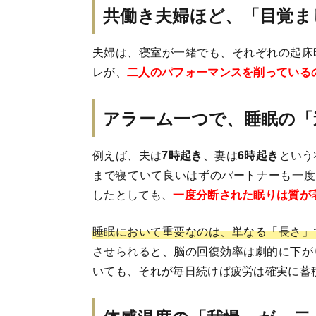
共働き夫婦ほど、「目覚ま
夫婦は、寝室が一緒でも、それぞれの起床
レが、
二人のパフォーマンスを削っている
アラーム一つで、睡眠の「
例えば、夫は
7時起き
、妻は
6時起き
という
まで寝ていて良いはずのパートナーも一度
したとしても、
一度分断された眠りは質が
睡眠において重要なのは、単なる「長さ」
させられると、脳の回復効率は劇的に下が
いても、それが毎日続けば疲労は確実に蓄