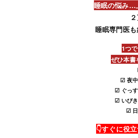
睡眠の悩み…
２
睡眠専門医も
1つ
ぜひ本書
☑ 夜
☑ ぐっ
☑ いび
☑ 
👇すぐに役