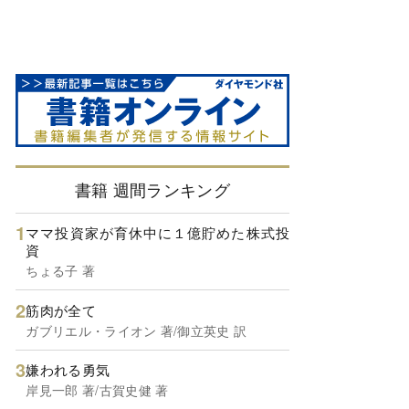
書籍 週間ランキング
ママ投資家が育休中に１億貯めた株式投
資
ちょる子 著
筋肉が全て
ガブリエル・ライオン 著/御立英史 訳
嫌われる勇気
岸見一郎 著/古賀史健 著