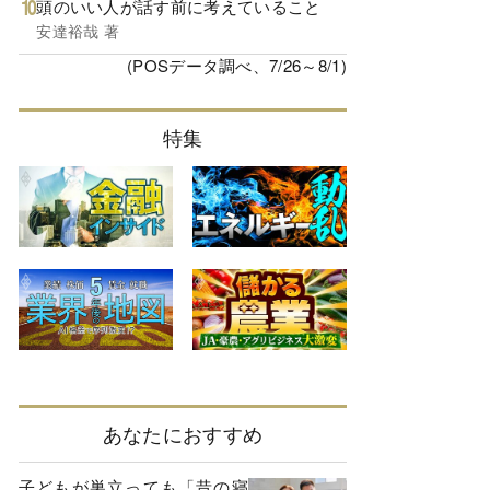
頭のいい人が話す前に考えていること
安達裕哉 著
(POSデータ調べ、7/26～8/1)
特集
あなたにおすすめ
子どもが巣立っても「昔の寝