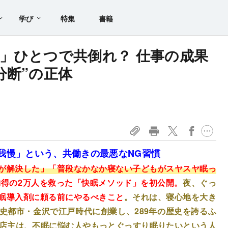
学び
特集
書籍
」ひとつで共倒れ？ 仕事の成果
分断”の正体
我慢」という、共働きの最悪なNG習慣
が解決した」
「普段なかなか寝ない子どもがスヤスヤ眠っ
納得の2万人を救った「快眠メソッド」を初公開。
夜、ぐっ
眠導入剤に頼る前にやるべきこと
。それは、寝心地を大き
史都市・金沢で江戸時代に創業し、289年の歴史を誇るふ
目店主は、不眠に悩む人やもっとぐっすり眠りたいという人