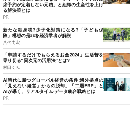
席予約が定着しない元凶」と組織の生産性を上げ
る解決策とは
PR
新たな独身税?少子化対策になる?「子ども保
険」構想の是非を経済学者が解説
八代尚宏
「申請するだけでもらえるお金2024」生活苦を
乗り切る“異次元の活用法”とは?
村田くみ
AI時代に勝つグローバル経営の条件:海外拠点の
「見えない経営」からの脱却。「二層ERP」と
AIが導く、リアルタイム·データ統合戦略とは
PR