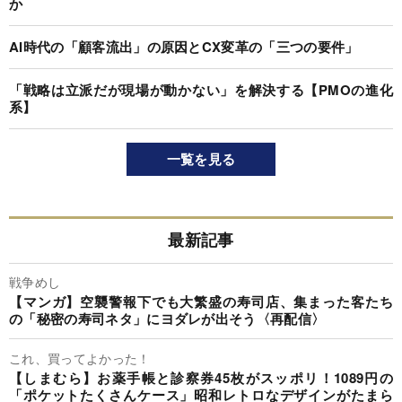
か
AI時代の「顧客流出」の原因とCX変革の「三つの要件」
「戦略は立派だが現場が動かない」を解決する【PMOの進化
系】
一覧を見る
最新記事
戦争めし
【マンガ】空襲警報下でも大繁盛の寿司店、集まった客たち
の「秘密の寿司ネタ」にヨダレが出そう〈再配信〉
これ、買ってよかった！
【しまむら】お薬手帳と診察券45枚がスッポリ！1089円の
「ポケットたくさんケース」昭和レトロなデザインがたまら