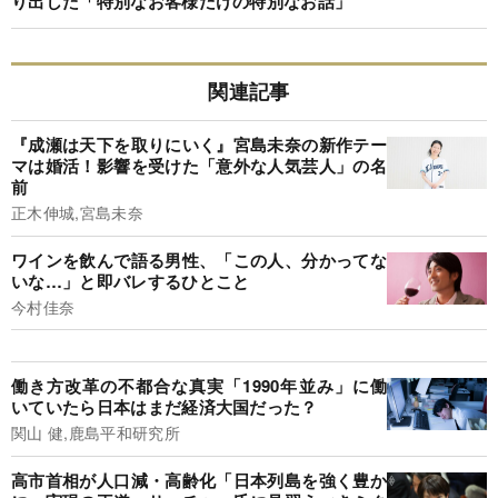
り出した「特別なお客様だけの特別なお話」
関連記事
『成瀬は天下を取りにいく』宮島未奈の新作テー
マは婚活！影響を受けた「意外な人気芸人」の名
前
正木伸城,宮島未奈
ワインを飲んで語る男性、「この人、分かってな
いな…」と即バレするひとこと
今村佳奈
働き方改革の不都合な真実「1990年並み」に働
いていたら日本はまだ経済大国だった？
関山 健,鹿島平和研究所
高市首相が人口減・高齢化「日本列島を強く豊か