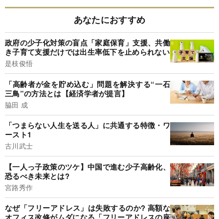
あなたにおすすめ
政府の少子化対策の盲点「家庭保育」支援、共働
き子育て支援だけでは出生率低下を止められない
是枝俊悟
「高齢者が金を貯め込む」問題を解決する“一石
三鳥”の方法とは【経済学者が提言】
脇田 成
「つまらない人生を送る人」に共通する特徴・ワ
ースト1
古川武士
【一人っ子政策のツケ】中国で進む少子高齢化、
恐るべき未来とは?
宮路秀作
なぜ「フリーアドレス」は失敗するのか? 高額な
オフィス改修がムダになる「フリーアドレスの座