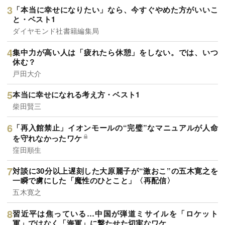
「本当に幸せになりたい」なら、今すぐやめた方がいいこ
と・ベスト1
ダイヤモンド社書籍編集局
集中力が高い人は「疲れたら休憩」をしない。では、いつ
休む？
戸田大介
本当に幸せになれる考え方・ベスト1
柴田賢三
「再入館禁止」イオンモールの“完璧”なマニュアルが人命
を守れなかったワケ
窪田順生
対談に30分以上遅刻した大原麗子が“激おこ”の五木寛之を
一瞬で虜にした「魔性のひとこと」〈再配信〉
五木寛之
習近平は焦っている…中国が弾道ミサイルを「ロケット
軍」ではなく「海軍」に撃たせた切実なワケ