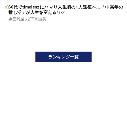
60代でtimeleszにハマり人生初の1人遠征へ…「中高年の
推し活」が人生を変えるワケ
劇団雌猫,松下真由美
ランキング一覧