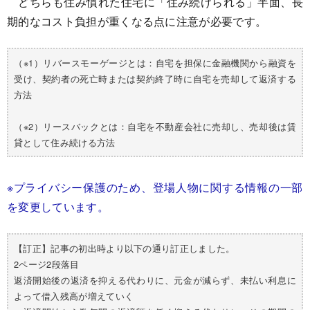
どちらも住み慣れた住宅に「住み続けられる」半面、長
期的なコスト負担が重くなる点に注意が必要です。
（※1）リバースモーゲージとは：自宅を担保に金融機関から融資を
受け、契約者の死亡時または契約終了時に自宅を売却して返済する
方法
（※2）リースバックとは：自宅を不動産会社に売却し、売却後は賃
貸として住み続ける方法
※プライバシー保護のため、
登場人物に関する情報の一部
を変更しています。
【訂正】記事の初出時より以下の通り訂正しました。
2ページ2段落目
返済開始後の返済を抑える代わりに、元金が減らず、未払い利息に
よって借入残高が増えていく