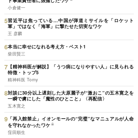
ト事業責任者に抜擢したワケ
小倉健一
習近平は焦っている…中国が弾道ミサイルを「ロケット
軍」ではなく「海軍」に撃たせた切実なワケ
王 彦麟
本当に幸せになれる考え方・ベスト1
柴田賢三
【精神科医が解説】「うつ病になりやすい人」に見られる
特徴・トップ5
精神科医 Tomy
対談に30分以上遅刻した大原麗子が“激おこ”の五木寛之を
一瞬で虜にした「魔性のひとこと」〈再配信〉
五木寛之
「再入館禁止」イオンモールの“完璧”なマニュアルが人命
を守れなかったワケ
窪田順生