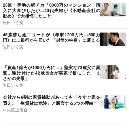
23区一等地の駅チカ「6000万のマンション」購
入に大喜びしたが…40代夫婦が《不動産会社の
勧め》で大後悔したこと
岩田いく実
45歳勝ち組エリートが《年収1200万円→500万
円》に…銀行から届いた「封筒の中身」に震える
岩田いく実
「資産1億円が1000万円に…」堅実な73歳父に異
変…駆け付けた42歳長女が実家で目にした「ま
さかの光景」
岩田いく実
会社から8割の家賃補助があっても「今すぐ家を
買え、一生賃貸は危険」と断言する5つの理由
中央区上落合