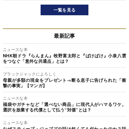
一覧を見る
最新記事
ニュースな本
NHK朝ドラ『らんまん』牧野富太郎と『ばけばけ』小泉八雲
をつなぐ「意外な共通点」とは？
ブラックジャックによろしく
母親が多額の現金をプレゼント→断る息子に告げられた「衝
撃の事実」【マンガ】
ニュースな本
福袋やガチャなど「選べない商品」に現代人がハマるワケ。
選択を放棄する代償として払う“対価”とは？
ニュースな本
なぜスティーブ・ジョブズの話は短くても伝わったのか？話