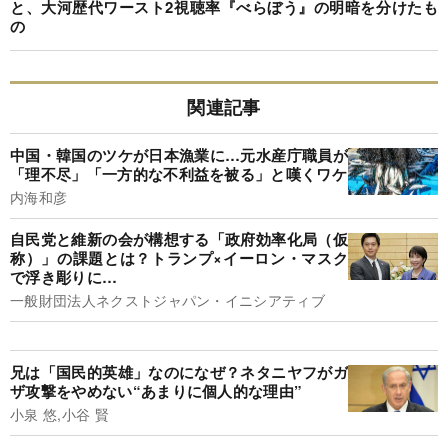
と、大河歴代ワースト2視聴率『べらぼう』の明暗を分けたも
の
関連記事
中国・韓国のツケが日本漁業に…元水産庁職員が
「理不尽」「一方的な不利益を被る」と嘆くワケ
内海和彦
自民党と維新の会が構想する「政府効率化局（仮
称）」の課題とは？トランプ×イーロン・マスク
で浮き彫りに…
一般財団法人ネクストジャパン・イニシアティブ
兄は「国民的英雄」なのになぜ？ネタニヤフがガ
ザ攻撃をやめない“あまりに個人的な理由”
小泉 悠,小谷 賢