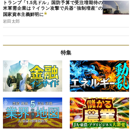
トランプ「1.5兆ドル」国防予算で受注増期待の
米軍需企業は？イラン攻撃で兵器“強制増産”の
国家資本主義鮮明に
岩田太郎
特集