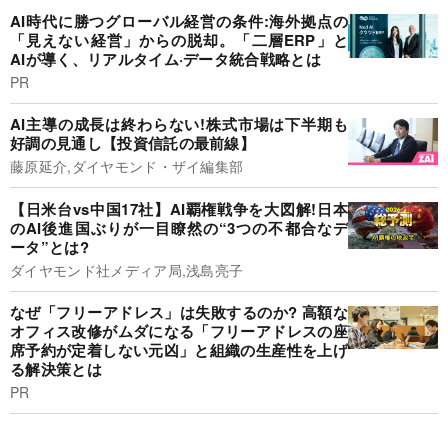
AI時代に勝つグローバル経営の条件:海外拠点の
「見えない経営」からの脱却。「二層ERP」と
AIが導く、リアルタイム·データ統合戦略とは
PR
AI主導の成長は終わらない!株式市場は下半期も
好調の見通し【投資信託の最前線】
藤原延介,ダイヤモンド・ザイ編集部
【日米台vs中国17社】AI覇権戦争を大図解!日本
のAI後進国ぶりが一目瞭然の“3つの不都合なデ
ータ”とは?
ダイヤモンド社メディア局,浅島亮子
なぜ「フリーアドレス」は失敗するのか? 高額な
オフィス改修がムダになる「フリーアドレスの座
席予約が定着しない元凶」と組織の生産性を上げ
る解決策とは
PR