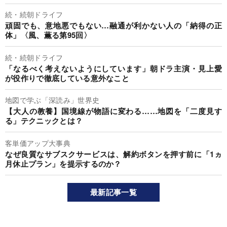
続・続朝ドライフ
頑固でも、意地悪でもない…融通が利かない人の「納得の正
体」〈風、薫る第95回〉
続・続朝ドライフ
「なるべく考えないようにしています」朝ドラ主演・見上愛
が役作りで徹底している意外なこと
地図で学ぶ「深読み」世界史
【大人の教養】国境線が物語に変わる……地図を「二度見す
る」テクニックとは？
客単価アップ大事典
なぜ良質なサブスクサービスは、解約ボタンを押す前に「1ヵ
月休止プラン」を提示するのか？
最新記事一覧