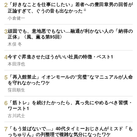
「好きなことを仕事にしたい」若者への豊田章男の回答が
正論すぎて、ぐうの音も出なかった
小倉健一
頑固でも、意地悪でもない…融通が利かない人の「納得の
正体」〈風、薫る第95回〉
木俣 冬
今すぐ昇進させたほうがいい社員の特徴・ベスト1
本田淳也
「再入館禁止」イオンモールの“完璧”なマニュアルが人命
を守れなかったワケ
窪田順生
「筋トレ」を続けたかったら、真っ先にやめるべき習慣・
ワースト1
古川武士
「もう並ばないで…」40代タイミーおじさんがミスド「も
っちゅりん」の列整理で複雑な気分になったワケ