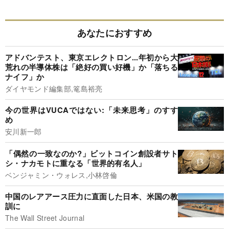
あなたにおすすめ
アドバンテスト、東京エレクトロン...年初から大
荒れの半導体株は「絶好の買い好機」か「落ちる
ナイフ」か
ダイヤモンド編集部,篭島裕亮
今の世界はVUCAではない:「未来思考」のすす
め
安川新一郎
「偶然の一致なのか?」ビットコイン創設者サト
シ・ナカモトに重なる「世界的有名人」
ベンジャミン・ウォレス,小林啓倫
中国のレアアース圧力に直面した日本、米国の教
訓に
The Wall Street Journal