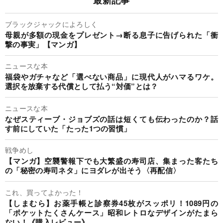
最新記事
ブラックジャックによろしく
母親が多額の現金をプレゼント→断る息子に告げられた「衝
撃の事実」【マンガ】
ニュースな本
福袋やガチャなど「選べない商品」に現代人がハマるワケ。
選択を放棄する代償として払う“対価”とは？
ニュースな本
なぜスティーブ・ジョブズの話は短くても伝わったのか？話
す前にしていた「たった1つの習慣」
戦争めし
【マンガ】空襲警報下でも大繁盛の寿司店、集まった客たち
の「秘密の寿司ネタ」にヨダレが出そう〈再配信〉
これ、買ってよかった！
【しまむら】お薬手帳と診察券45枚がスッポリ！1089円の
「ポケットたくさんケース」昭和レトロなデザインがたまら
ない！《購入レビュー》