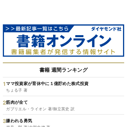
書籍 週間ランキング
ママ投資家が育休中に１億貯めた株式投資
ちょる子 著
筋肉が全て
ガブリエル・ライオン 著/御立英史 訳
嫌われる勇気