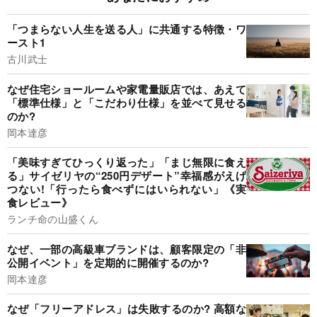
「つまらない人生を送る人」に共通する特徴・ワ
ースト1
古川武士
なぜ住宅ショールームや家電量販店では、あえて
「標準仕様」と「こだわり仕様」を並べて見せる
のか?
岡本達彦
「美味すぎてひっくり返った」「まじ無限に食え
る」サイゼリヤの“250円デザート”幸福感がえげ
つない!「行ったら食べずにはいられない」《実
食レビュー》
ランチ命の山盛くん
なぜ、一部の高級車ブランドは、顧客限定の「非
公開イベント」を定期的に開催するのか?
岡本達彦
なぜ「フリーアドレス」は失敗するのか? 高額な