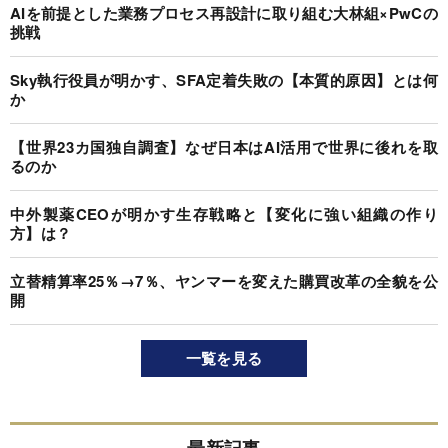
AIを前提とした業務プロセス再設計に取り組む大林組×PwCの
挑戦
Sky執行役員が明かす、SFA定着失敗の【本質的原因】とは何
か
【世界23カ国独自調査】なぜ日本はAI活用で世界に後れを取
るのか
中外製薬CEOが明かす生存戦略と【変化に強い組織の作り
方】は？
立替精算率25％→7％、ヤンマーを変えた購買改革の全貌を公
開
一覧を見る