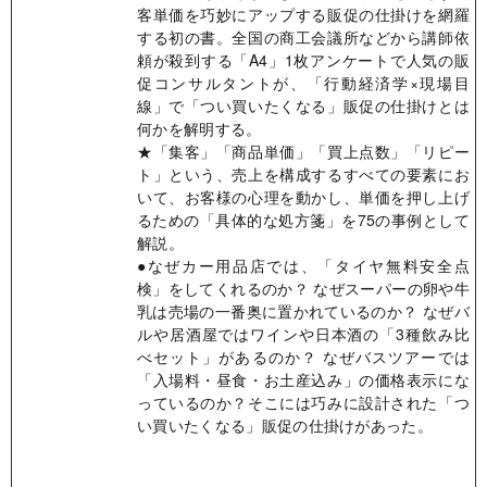
客単価を巧妙にアップする販促の仕掛けを網羅
する初の書。全国の商工会議所などから講師依
頼が殺到する「A4」1枚アンケートで人気の販
促コンサルタントが、「行動経済学×現場目
線」で「つい買いたくなる」販促の仕掛けとは
何かを解明する。
★「集客」「商品単価」「買上点数」「リピー
ト」という、売上を構成するすべての要素にお
いて、お客様の心理を動かし、単価を押し上げ
るための「具体的な処方箋」を75の事例として
解説。
●なぜカー用品店では、「タイヤ無料安全点
検」をしてくれるのか？ なぜスーパーの卵や牛
乳は売場の一番奥に置かれているのか？ なぜバ
ルや居酒屋ではワインや日本酒の「3種飲み比
べセット」があるのか？ なぜバスツアーでは
「入場料・昼食・お土産込み」の価格表示にな
っているのか？そこには巧みに設計された「つ
い買いたくなる」販促の仕掛けがあった。