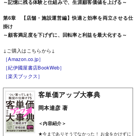
～記憶に残る体験と仕組みで、生涯顧客価値を上げる～
第6章 【店舗・施設運営編】快適と効率を両立させる仕
掛け
～顧客満足度を下げずに、回転率と利益を最大化する～
↓ご購入はこちらから↓
［Amazon.co.jp］
［紀伊國屋書店BookWeb］
［楽天ブックス］
客単価アップ大事典
岡本達彦 著
＜内容紹介＞
★今までありそうでなかった！ お金をかけずに