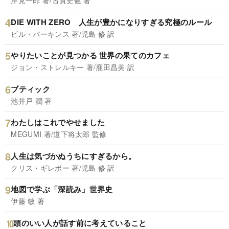
岸見一郎 著/古賀史健 著
DIE WITH ZERO 人生が豊かになりすぎる究極のルール
ビル・パーキンス 著/児島 修 訳
やりたいことが見つかる 世界の果てのカフェ
ジョン・ストレルキー 著/鹿田昌美 訳
ブティック
池井戸 潤 著
わたしはこれでやせました
MEGUMI 著/道下将太郎 監修
人生は気づかぬうちにすぎるから。
クリス・ギレボー 著/児島 修 訳
地図で学ぶ「深読み」世界史
伊藤 敏 著
頭のいい人が話す前に考えていること