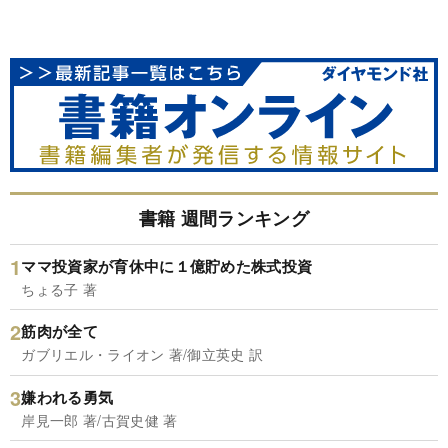
書籍 週間ランキング
ママ投資家が育休中に１億貯めた株式投資
ちょる子 著
筋肉が全て
ガブリエル・ライオン 著/御立英史 訳
嫌われる勇気
岸見一郎 著/古賀史健 著