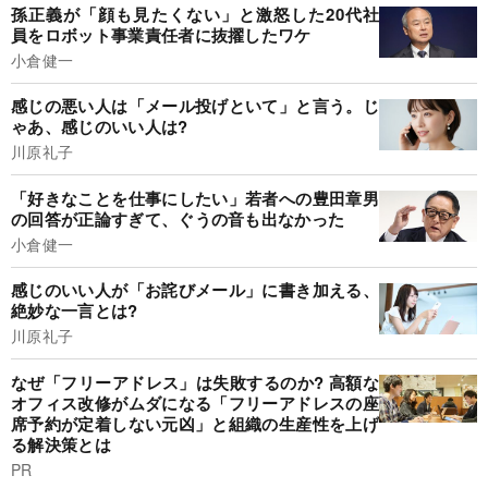
孫正義が「顔も見たくない」と激怒した20代社
員をロボット事業責任者に抜擢したワケ
小倉健一
感じの悪い人は「メール投げといて」と言う。じ
ゃあ、感じのいい人は?
川原礼子
「好きなことを仕事にしたい」若者への豊田章男
の回答が正論すぎて、ぐうの音も出なかった
小倉健一
感じのいい人が「お詫びメール」に書き加える、
絶妙な一言とは?
川原礼子
なぜ「フリーアドレス」は失敗するのか? 高額な
オフィス改修がムダになる「フリーアドレスの座
席予約が定着しない元凶」と組織の生産性を上げ
る解決策とは
PR