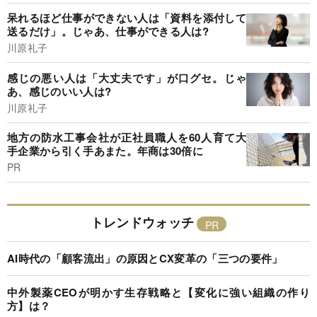
呆れるほど仕事ができない人は「資料を添付して
送るだけ」。じゃあ、仕事ができる人は?
川原礼子
感じの悪い人は「大丈夫です」が口グセ。じゃ
あ、感じのいい人は?
川原礼子
地方の防水工事会社が正社員職人を60人育て大
手企業から引く手あまた。年商は30倍に
PR
トレンドウォッチ
AI時代の「顧客流出」の原因とCX変革の「三つの要件」
中外製薬CEOが明かす生存戦略と【変化に強い組織の作り
方】は？