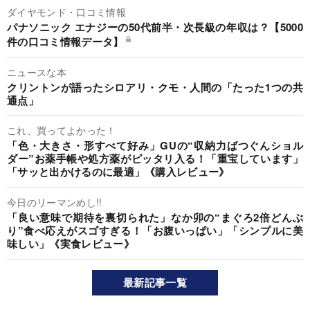
ダイヤモンド・口コミ情報
パナソニック エナジーの50代前半・次長級の年収は？【5000
件の口コミ情報データ】
ニュースな本
クリントンが語ったシロアリ・クモ・人間の「たった1つの共
通点」
これ、買ってよかった！
「色・大きさ・形すべて好み」GUの“収納力ばつぐんショル
ダー”お薬手帳や処方薬がピッタリ入る！「重宝しています」
「サッと出かけるのに最適」《購入レビュー》
今日のリーマンめし!!
「良い意味で期待を裏切られた」なか卯の“まぐろ2倍どんぶ
り”食べ応えがスゴすぎる！「お腹いっぱい」「シンプルに美
味しい」《実食レビュー》
最新記事一覧