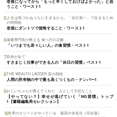
老後になってから「もっと早くしておけばよかった」と思
うこと・ワースト1
人生は気づかぬうちにすぎるから。「自分第一」で生きるため
の時間術
老後にダントツで後悔すること・ワースト1
減量専門医が教える 食べ方の正解
「いつまでも若々しい人」の食習慣・ベスト1
筋肉が全て
すさまじく仕事ができる人の「休日の習慣」ベスト1
THE WEALTH LADDER 富の階段
人間の所有物の中で最も高くつくもの・ナンバー1
おじいちゃんが教えてくれた 人として大切なこと
【やってない？】幸せが逃げていく「NG習慣」トップ
1【書籍編集局セレクション】
世界のエリートがやっている 最高の休息法［完全版］