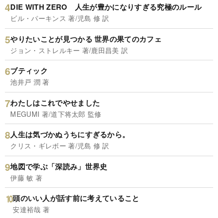
DIE WITH ZERO 人生が豊かになりすぎる究極のルール
ビル・パーキンス 著/児島 修 訳
やりたいことが見つかる 世界の果てのカフェ
ジョン・ストレルキー 著/鹿田昌美 訳
ブティック
池井戸 潤 著
わたしはこれでやせました
MEGUMI 著/道下将太郎 監修
人生は気づかぬうちにすぎるから。
クリス・ギレボー 著/児島 修 訳
地図で学ぶ「深読み」世界史
伊藤 敏 著
頭のいい人が話す前に考えていること
安達裕哉 著