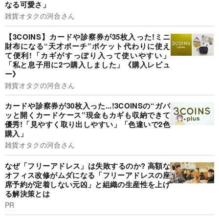
なる可愛さ」
雑貨オタクの河合さん
【3COINS】カードや診察券が35枚入った!ミニ
財布になる“天才ポーチ”ポケット代わりに使え
て便利!「カギがすっぽり入って使いやすい」
「私と息子用に2つ購入しました」《購入レビュ
ー》
雑貨オタクの河合さん
カードや診察券が30枚入った...!3COINSの“ガバ
ッと開くカードケース”現金もカギも収納できて
優秀!「見やすく取り出しやすい」「色違いで2色
購入」
雑貨オタクの河合さん
なぜ「フリーアドレス」は失敗するのか? 高額な
オフィス改修がムダになる「フリーアドレスの座
席予約が定着しない元凶」と組織の生産性を上げ
る解決策とは
PR