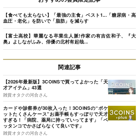
【食べても太らない】「最強の主食」ベスト1...「糖尿病・高
血圧・老化」を防いで「脂肪」を減らす
【富士高校】華麗なる卒業生人脈!作家の有吉佐和子、『大
奥』よしながふみ、俳優の北村有起哉...
関連記事
【2026年最新版】3COINSで買ってよかった「天
才アイテム」43選
雑貨オタクの河合さん
カードや診察券が30枚入った！3COINSの“ポケ
ットたくさんケース”お薬手帳もすっぽりで天才
すぎる！「病院、薬局に持っていってます」「ペ
ッタンコでかさばらなくて良いです」
雑貨オタクの河合さん