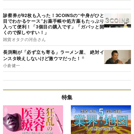
診察券が92枚も入った！3COINSの“中身がひと
目でわかるケース”お薬手帳や処方薬もたっぷり
入って便利！「3個目の購入です」「ガバッと開
くので探しやすい！」
雑貨オタクの河合さん
長渕剛が「必ず立ち寄る」ラーメン屋、 絶対イ
ンスタ映えしないけど激ウマだった！
小倉健一
特集