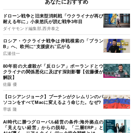
あなたにおすすめ
ドローン戦争と旧来型消耗戦「ウクライナが再び
耐える年に」小泉悠氏が読む戦争3年目
ダイヤモンド編集部,西井泰之
ロシア・ウクライナ戦争は停戦模索の「プラン
B」へ、欧州に“支援疲れ”広がる
広瀬佳一
80年前の大虐殺が「反ロシア」ポーランドとウ
クライナの関係悪化に及ぼす深刻影響【佐藤優が
解説】
佐藤 優
【ロシアンジョーク】プーチンがクレムリンのパ
ソコンをすべてMacに変えるよう命じた。なぜ?
早坂 隆
AI時代に勝つグローバル経営の条件:海外拠点の
「見えない経営」からの脱却。「二層ERP」と
AIが導く、リアルタイム·データ統合戦略とは