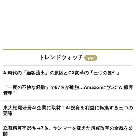
トレンドウォッチ
AI時代の「顧客流出」の原因とCX変革の「三つの要件」
「一度の不快な経験」で87％が離脱…Amazonに学ぶ“AI顧客
管理”
東大松尾研発AI企業に取材！AI投資を利益に転換する三つの
要諦
立替精算率25％→7％、ヤンマーを変えた購買改革の全貌を公
開