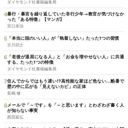
ダイヤモンド社書籍編集局
暴行・暴言を繰り返していた非行少年→教官が気づけなか
った「ある特徴」【マンガ】
宮口幸治
「本当に頭のいい人」が「執着しない」たった1つの習慣
古川武士
「老後が退屈になる人」と「お金を増やせない人」に共通
する、たった1つの特徴
ダイヤモンド社書籍編集局
住んでからではもう遅い!?高性能な家ほど危ない…酷暑で
壁の中に広がる「見えないカビ」の正体
長嶋 修
メールで「～です」を「～と思います」とわざわざ書く人
が知らない事実
西田延弘