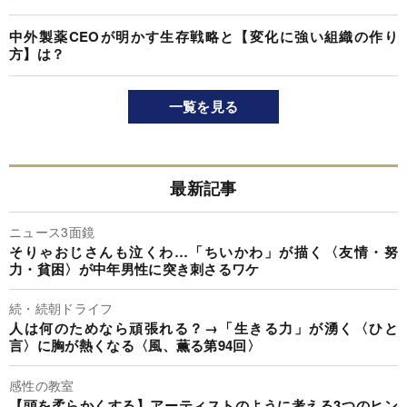
中外製薬CEOが明かす生存戦略と【変化に強い組織の作り
方】は？
一覧を見る
最新記事
ニュース3面鏡
そりゃおじさんも泣くわ…「ちいかわ」が描く〈友情・努
力・貧困〉が中年男性に突き刺さるワケ
続・続朝ドライフ
人は何のためなら頑張れる？→「生きる力」が湧く〈ひと
言〉に胸が熱くなる〈風、薫る第94回〉
感性の教室
【頭を柔らかくする】アーティストのように考える3つのヒン