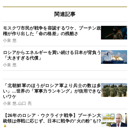
関連記事
モスクワ市民が戦争を容認するワケ、プーチン政
権が作り出した「命の格差」の残酷さ
小泉 悠
ロシアからエネルギーを買い続ける日本が背負う
「大きすぎる代償」
小泉 悠
「北朝鮮軍のほうがロシア軍より兵士の数は多
い」…世界の「軍事力ランキング」が信用できな
いワケ
小泉 悠,山口 亮
【26年のロシア・ウクライナ戦争】プーチン大
統領は停戦に応じず、日本に戦争の“火の粉”も!?