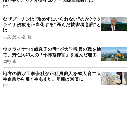
PR
なぜプーチンは“攻めずにいられない”のか?ウク
ライナ侵攻を正当化する“歪んだ被害者意識”と
は
小泉 悠,小谷 賢
ウクライナ“15歳息子の母”が大学教員の職を捨
て、男性兵40人の「部隊指揮官」を選んだ理由
岡野 直
地方の防水工事会社が正社員職人を60人育て大
手企業から引く手あまた。年商は30倍に
PR