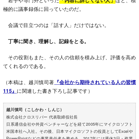
若手や専門外といった
「内容に詳しくない人」
ほど、積
極的に議事録係に回っていたのだ。
会議で目立つのは「話す人」だけではない。
丁寧に聞き、理解し、記録をとる。
その役割もまた、その人の信頼を積み上げ、評価を高め
てくれるのである。
（本稿は、越川慎司著
『会社から期待されている人の習慣
115』
に関連した書き下ろし記事です）
越川慎司（こしかわ・しんじ）
株式会社クロスリバー 代表取締役社長
日系通信会社や外資ベンチャーなどを経て2005年にマイクロソフト
米国本社へ入社。その後、日本マイクロソフトの役員としてExcelや
PowerPointなどの事業責任者を務める。2017年には週休3日・複業