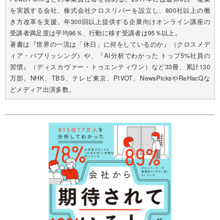
を実践する会社、株式会社クロスリバーを設立し、800社以上の働
き方改革を支援。年300回以上提供する企業向けオンライン講座の
受講者満足度は平均96％、行動に移す受講者は95％以上。
著書は『世界の一流は「休日」に何をしているのか』（クロスメデ
ィア・パブリッシング）や、『AI分析でわかった トップ5%社員の
習慣』（ディスカヴァー・トゥエンティワン）など33冊、累計130
万部。NHK、TBS、テレビ東京、PIVOT、NewsPicksやReHacQな
どメディア出演多数。