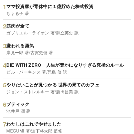
ママ投資家が育休中に１億貯めた株式投資
ちょる子 著
筋肉が全て
ガブリエル・ライオン 著/御立英史 訳
嫌われる勇気
岸見一郎 著/古賀史健 著
DIE WITH ZERO 人生が豊かになりすぎる究極のルール
ビル・パーキンス 著/児島 修 訳
やりたいことが見つかる 世界の果てのカフェ
ジョン・ストレルキー 著/鹿田昌美 訳
ブティック
池井戸 潤 著
わたしはこれでやせました
MEGUMI 著/道下将太郎 監修