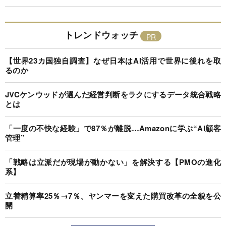
トレンドウォッチ
【世界23カ国独自調査】なぜ日本はAI活用で世界に後れを取
るのか
JVCケンウッドが選んだ経営判断をラクにするデータ統合戦略
とは
「一度の不快な経験」で87％が離脱…Amazonに学ぶ“AI顧客
管理”
「戦略は立派だが現場が動かない」を解決する【PMOの進化
系】
立替精算率25％→7％、ヤンマーを変えた購買改革の全貌を公
開