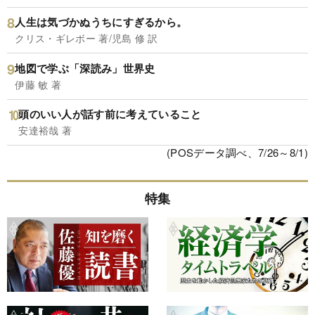
人生は気づかぬうちにすぎるから。
クリス・ギレボー 著/児島 修 訳
地図で学ぶ「深読み」世界史
伊藤 敏 著
頭のいい人が話す前に考えていること
安達裕哉 著
(POSデータ調べ、7/26～8/1)
特集