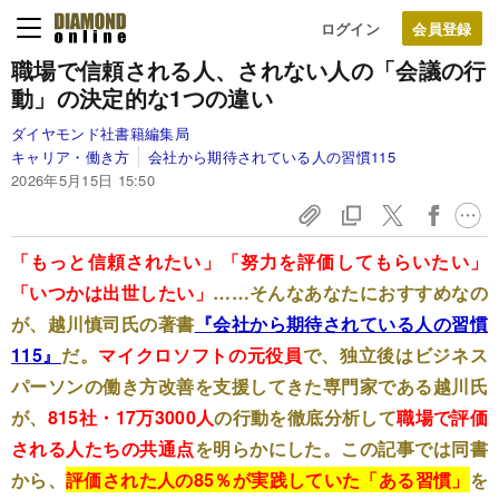
ログイン
職場で信頼される人、されない人の「会議の行
動」の決定的な1つの違い
ダイヤモンド社書籍編集局
キャリア・働き方
会社から期待されている人の習慣115
2026年5月15日 15:50
「もっと信頼されたい」「努力を評価してもらいたい」
「いつかは出世したい」
……そんなあなたにおすすめなの
が、越川慎司氏の著書
『会社から期待されている人の習慣
115』
だ。
マイクロソフトの元役員
で、独立後はビジネス
パーソンの働き方改善を支援してきた専門家である越川氏
が、
815社・17万3000人
の行動を徹底分析して
職場で評価
される人たちの共通点
を明らかにした。この記事では同書
から、
評価された人の85％が実践していた「ある習慣」
を