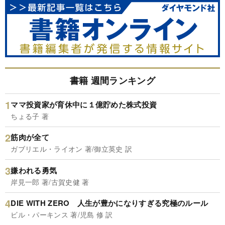
書籍 週間ランキング
ママ投資家が育休中に１億貯めた株式投資
ちょる子 著
筋肉が全て
ガブリエル・ライオン 著/御立英史 訳
嫌われる勇気
岸見一郎 著/古賀史健 著
DIE WITH ZERO 人生が豊かになりすぎる究極のルール
ビル・パーキンス 著/児島 修 訳