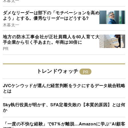
木暮太一
ダメなリーダーは部下の「モチベーションを高め
よう」とする。優秀なリーダーはどうする?
木暮太一
地方の防水工事会社が正社員職人を60人育て大
手企業から引く手あまた。年商は30倍に
PR
トレンドウォッチ
JVCケンウッドが選んだ経営判断をラクにするデータ統合戦略
とは
Sky執行役員が明かす、SFA定着失敗の【本質的原因】とは何
か
「一度の不快な経験」で87％が離脱…Amazonに学ぶ“AI顧客