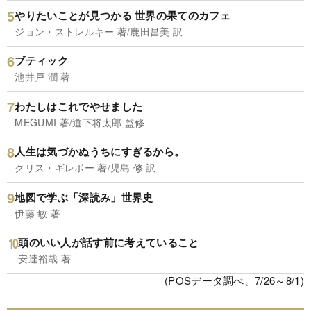
やりたいことが見つかる 世界の果てのカフェ
ジョン・ストレルキー 著/鹿田昌美 訳
ブティック
池井戸 潤 著
わたしはこれでやせました
MEGUMI 著/道下将太郎 監修
人生は気づかぬうちにすぎるから。
クリス・ギレボー 著/児島 修 訳
地図で学ぶ「深読み」世界史
伊藤 敏 著
頭のいい人が話す前に考えていること
安達裕哉 著
(POSデータ調べ、7/26～8/1)