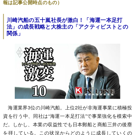
報は記事公開時点のもの）
川崎汽船の五十嵐社長が激白！「海運一本足打
法」の成長戦略と大株主の「アクティビストとの
関係」
海運業界3位の川崎汽船。上位2社が非海運事業に積極投
資を行う中、同社は“海運一本足打法”で事業強化を模索中
だ。しかし、本業の収益性でも日本郵船と商船三井の後塵
を拝している。この状況からどのように成長していくの