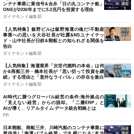
ンテナ事業に黄信号&合弁「日の丸コンテナ船」
ONEが2030年までに5.2兆円を投資する理由
ダイヤモンド編集部
【人気特集】飯野ビルは飯野海運の魂だ!不動産
事業への思いを大谷社長が吐露&NSユナイテッ
ド・山中社長が日鉄&郵船との知られざる関係を
告白
ダイヤモンド編集部
【人気特集】海運業界「次世代燃料の本命」は何
か&商船三井・橋本社長が「思い切って投資を継
続」する理由と「意外なライバル」の存在を激白
ダイヤモンド編集部
AI時代に勝つグローバル経営の条件:海外拠点の
「見えない経営」からの脱却。「二層ERP」と
AIが導く、リアルタイム·データ統合戦略とは
PR
日本郵船、商船三井、川崎汽船のコンテナ事業に
黄信号!「海運バブル終焉」で丸裸になる“本当