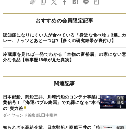
おすすめの会員限定記事
認知症になりにくい人が食べている「身近な食べ物」3選...カ
レー、ナッツとあと一つは?【多くの研究結果が裏付け】
冷蔵庫を見れば一発でわかる「本物の富裕層」の家にない意
外な食品【執事歴18年が見た真実】
関連記事
日本郵船、商船三井、川崎汽船のコンテナ事業に
黄信号！「海運バブル終焉」で丸裸になる“本当
の”実力差
ダイヤモンド編集部,田中唯翔
知られざる高給企業、日本郵船と商船三井の「待