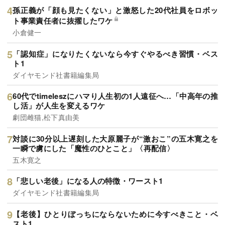
孫正義が「顔も見たくない」と激怒した20代社員をロボッ
ト事業責任者に抜擢したワケ
小倉健一
「認知症」になりたくないなら今すぐやるべき習慣・ベス
ト1
ダイヤモンド社書籍編集局
60代でtimeleszにハマり人生初の1人遠征へ…「中高年の推
し活」が人生を変えるワケ
劇団雌猫,松下真由美
対談に30分以上遅刻した大原麗子が“激おこ”の五木寛之を
一瞬で虜にした「魔性のひとこと」〈再配信〉
五木寛之
「悲しい老後」になる人の特徴・ワースト1
ダイヤモンド社書籍編集局
【老後】ひとりぼっちにならないために今すべきこと・ベ
スト1