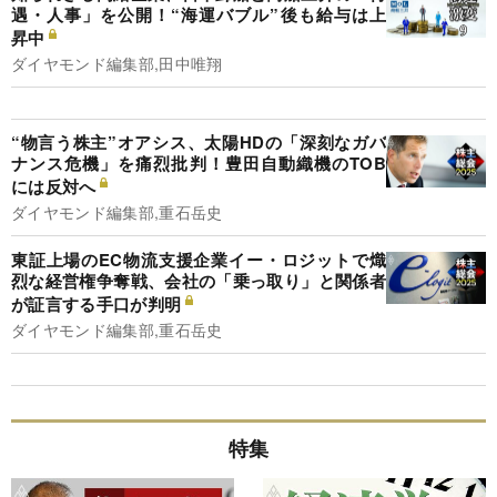
遇・人事」を公開！“海運バブル”後も給与は上
昇中
ダイヤモンド編集部,田中唯翔
“物言う株主”オアシス、太陽HDの「深刻なガバ
ナンス危機」を痛烈批判！豊田自動織機のTOB
には反対へ
ダイヤモンド編集部,重石岳史
東証上場のEC物流支援企業イー・ロジットで熾
烈な経営権争奪戦、会社の「乗っ取り」と関係者
が証言する手口が判明
ダイヤモンド編集部,重石岳史
特集