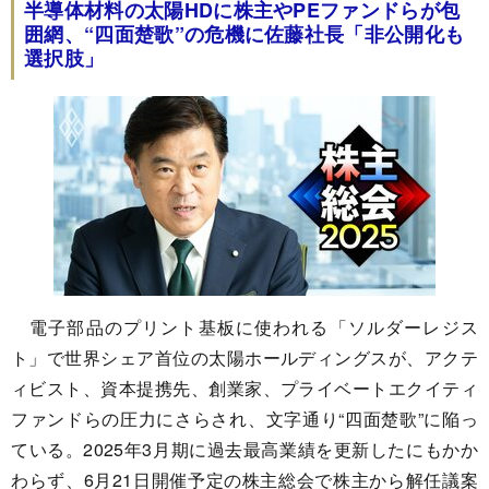
半導体材料の太陽HDに株主やPEファンドらが包
囲網、“四面楚歌”の危機に佐藤社長「非公開化も
選択肢」
電子部品のプリント基板に使われる「ソルダーレジス
ト」で世界シェア首位の太陽ホールディングスが、アクテ
ィビスト、資本提携先、創業家、プライベートエクイティ
ファンドらの圧力にさらされ、文字通り“四面楚歌”に陥っ
ている。2025年3月期に過去最高業績を更新したにもかか
わらず、6月21日開催予定の株主総会で株主から解任議案