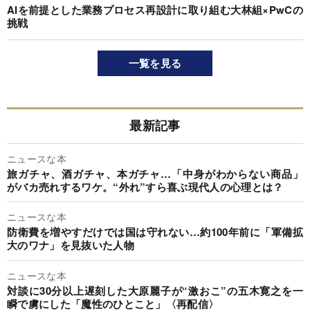
AIを前提とした業務プロセス再設計に取り組む大林組×PwCの
挑戦
一覧を見る
最新記事
ニュースな本
旅ガチャ、酒ガチャ、本ガチャ…「中身がわからない商品」
がバカ売れするワケ。“外れ”すら喜ぶ現代人の心理とは？
ニュースな本
防衛費を増やすだけでは国は守れない…約100年前に「軍備拡
大のワナ」を見抜いた人物
ニュースな本
対談に30分以上遅刻した大原麗子が“激おこ”の五木寛之を一
瞬で虜にした「魔性のひとこと」〈再配信〉