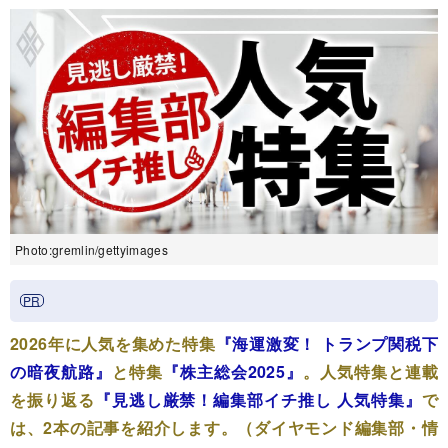
Photo:gremlin/gettyimages
2026年に人気を集めた特集
『海運激変！ トランプ関税下
の暗夜航路』
と特集
『株主総会2025』
。人気特集と連載
を振り返る
『見逃し厳禁！編集部イチ推し 人気特集』
で
は、2本の記事を紹介します。（ダイヤモンド編集部・情