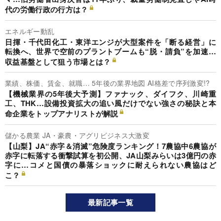
代の労働行政の行方は？
エネルギー動乱
日揮・千代田化工・東洋エンジが大型案件を「断る経営」に
転換へ、世界で空前のプラントブームも“脱・請負”を加速…
収益基盤として狙う市場とは？
業績、株価、賃金、就職… 5年後の業界地図 AI格差で序列激変!?
【機械業界の5年後大予測】ファナック、ダイフク、川崎重
工、THK…設備投資拡大の追い風だけでない強さの秘訣と本
命企業をトップアナリストが解説
儲かる農業 JA・豪農・アグリビジネス大激変
【山梨】JA“赤字＆消滅”危険度ランキング！7農協中6農協が
赤字に転落する衝撃試算を初公開、JA山梨みらいは3億円の赤
字に…コメと国債の暴落ショックに耐えられない農協はど
こ？
最新記事一覧