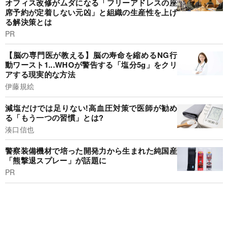
オフィス改修がムダになる「フリーアドレスの座
席予約が定着しない元凶」と組織の生産性を上げ
る解決策とは
PR
【脳の専門医が教える】脳の寿命を縮めるNG行
動ワースト1...WHOが警告する「塩分5g」をクリ
アする現実的な方法
伊藤規絵
減塩だけでは足りない!高血圧対策で医師が勧め
る「もう一つの習慣」とは?
湊口信也
警察装備機材で培った開発力から生まれた純国産
「熊撃退スプレー」が話題に
PR