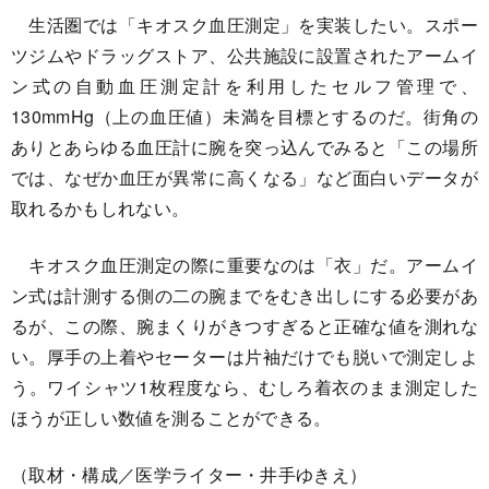
生活圏では「キオスク血圧測定」を実装したい。スポー
ツジムやドラッグストア、公共施設に設置されたアームイ
ン式の自動血圧測定計を利用したセルフ管理で、
130mmHg（上の血圧値）未満を目標とするのだ。街角の
ありとあらゆる血圧計に腕を突っ込んでみると「この場所
では、なぜか血圧が異常に高くなる」など面白いデータが
取れるかもしれない。
キオスク血圧測定の際に重要なのは「衣」だ。アームイ
ン式は計測する側の二の腕までをむき出しにする必要があ
るが、この際、腕まくりがきつすぎると正確な値を測れな
い。厚手の上着やセーターは片袖だけでも脱いで測定しよ
う。ワイシャツ1枚程度なら、むしろ着衣のまま測定した
ほうが正しい数値を測ることができる。
（取材・構成／医学ライター・井手ゆきえ）