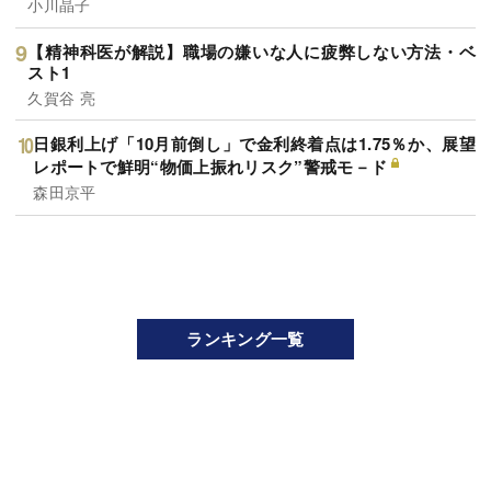
小川晶子
【精神科医が解説】職場の嫌いな人に疲弊しない方法・ベ
スト1
久賀谷 亮
日銀利上げ「10月前倒し」で金利終着点は1.75％か、展望
レポートで鮮明“物価上振れリスク”警戒モ－ド
森田京平
ランキング一覧