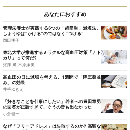
あなたにおすすめ
管理栄養士が実践する6つの「超簡単」減塩法、
しょうゆは“かける”のではなく“つける”
岡田明子
東北大学が推進するミラクルな高血圧対策「ナト
カリ」って何だ?
寳澤 篤,木原洋美
高血圧の日に減塩を考える、1週間で「降圧薬並
み」の効果
井手ゆきえ
「好きなことを仕事にしたい」若者への豊田章男
の回答が正論すぎて、ぐうの音も出なかった
小倉健一
なぜ「フリーアドレス」は失敗するのか? 高額な