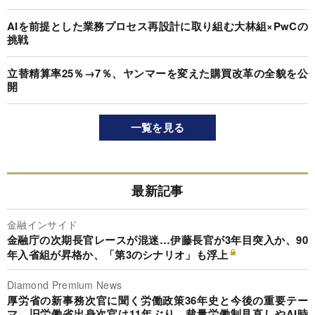
AIを前提とした業務プロセス再設計に取り組む大林組×PwCの
挑戦
立替精算率25％→7％、ヤンマーを変えた購買改革の全貌を公
開
一覧を見る
最新記事
金融インサイド
金融庁の次期長官レースが混迷…伊藤長官が3年目突入か、90
年入省組が昇格か、「第3のシナリオ」も浮上
Diamond Premium News
厚労省の新事務次官に聞く労働政策36年史と今後の重要テー
マ…旧労働省出身次官は11年ぶり、裁量労働制見直しやAI時