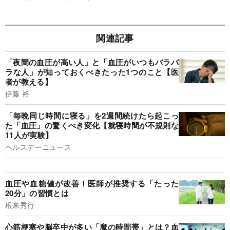
関連記事
「夜間の血圧が高い人」と「血圧がいつもバラバ
ラな人」が知っておくべきたった1つのこと【医
者が教える】
伊藤 裕
「毎晩同じ時間に寝る」を2週間続けたら起こっ
た「血圧」の驚くべき変化【就寝時間が不規則な
11人が実験】
ヘルスデーニュース
血圧や血糖値が改善！医師が推奨する「たった
20分」の習慣とは
根来秀行
心筋梗塞や脳卒中が多い「魔の時間帯」とは？血