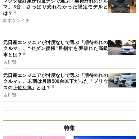
マツダ愛好家が忖度ナシで選ぶ「期待外れのクル
マ」3台…さっぱり売れなかった限定モデルと
は？
鈴木ケンイチ
元日産エンジニアが忖度なしで選ぶ「期待外れの
クルマ」、“セダン復権”目指すも夢破れた高級
車とは？
吉川賢一
元日産エンジニアが忖度なしで選ぶ「期待外れの
クルマ」、末期は月販500台以下だった「プリウ
スの上位互換」とは？
吉川賢一
特集