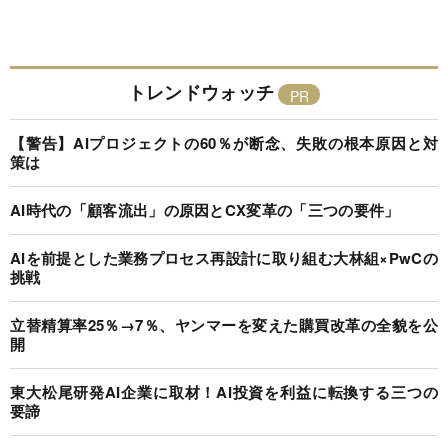
トレンドウォッチ
【警告】AIプロジェクトの60％が断念、失敗の根本原因と対
策は
AI時代の「顧客流出」の原因とCX変革の「三つの要件」
AIを前提とした業務プロセス再設計に取り組む大林組×PwCの
挑戦
立替精算率25％→7％、ヤンマーを変えた購買改革の全貌を公
開
東大松尾研発AI企業に取材！AI投資を利益に転換する三つの
要諦