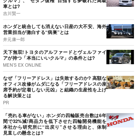
クルマ」、“セダン復権”目指すも夢破れた高級
車とは?
吉川賢一
ホンダと統合しても消えない日産の大不安、海外
営業担当が激白する“病巣”とは
井元康一郎
天下無双!トヨタのアルファードとヴェルファイ
アが持つ「本当にいいクルマ」の条件とは?
MEN’S EX ONLINE
なぜ「フリーアドレス」は失敗するのか? 高額な
オフィス改修がムダになる「フリーアドレスの座
席予約が定着しない元凶」と組織の生産性を上げ
る解決策とは
PR
「売れる車がない」ホンダの四輪販売台数は6年
間で32%減!商品力を低下させた四輪開発機能を
本社から研究所に“出戻り”させる理由と、体制
見直しの懸念とは?