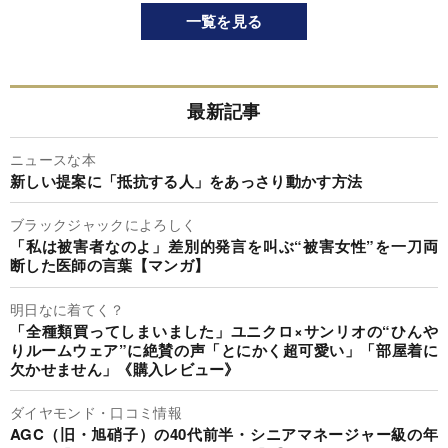
一覧を見る
最新記事
ニュースな本
新しい提案に「抵抗する人」をあっさり動かす方法
ブラックジャックによろしく
「私は被害者なのよ」差別的発言を叫ぶ“被害女性”を一刀両
断した医師の言葉【マンガ】
明日なに着てく？
「全種類買ってしまいました」ユニクロ×サンリオの“ひんや
りルームウェア”に絶賛の声「とにかく超可愛い」「部屋着に
欠かせません」《購入レビュー》
ダイヤモンド・口コミ情報
AGC（旧・旭硝子）の40代前半・シニアマネージャー級の年