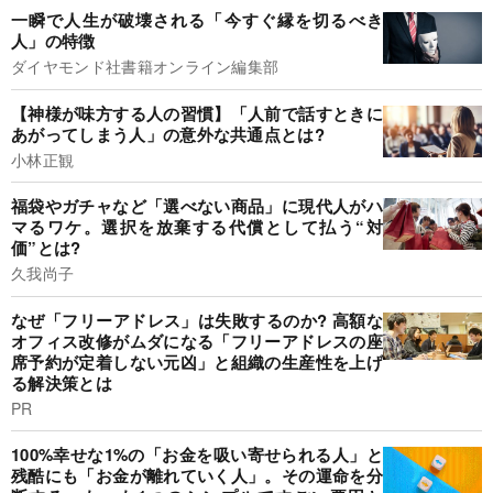
一瞬で人生が破壊される「今すぐ縁を切るべき
人」の特徴
ダイヤモンド社書籍オンライン編集部
【神様が味方する人の習慣】「人前で話すときに
あがってしまう人」の意外な共通点とは?
小林正観
福袋やガチャなど「選べない商品」に現代人がハ
マるワケ。選択を放棄する代償として払う“対
価”とは?
久我尚子
なぜ「フリーアドレス」は失敗するのか? 高額な
オフィス改修がムダになる「フリーアドレスの座
席予約が定着しない元凶」と組織の生産性を上げ
る解決策とは
PR
100%幸せな1%の「お金を吸い寄せられる人」と
残酷にも「お金が離れていく人」。その運命を分