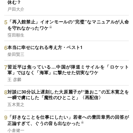
休む？
戸田大介
「再入館禁止」イオンモールの“完璧”なマニュアルが人命
を守れなかったワケ
窪田順生
本当に幸せになれる考え方・ベスト1
柴田賢三
習近平は焦っている…中国が弾道ミサイルを「ロケット
軍」ではなく「海軍」に撃たせた切実なワケ
王 彦麟
対談に30分以上遅刻した大原麗子が“激おこ”の五木寛之を
一瞬で虜にした「魔性のひとこと」〈再配信〉
五木寛之
「好きなことを仕事にしたい」若者への豊田章男の回答が
正論すぎて、ぐうの音も出なかった
小倉健一