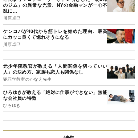
のジム」の異常な光景、NYの金融マンが一心不
乱に…
川原卓巳
ケンコバが40代から筋トレを始めた理由、最高
にカッコ良くて惚れそうになる
川原卓巳
元少年院教官が教える「人間関係を切っていい
人」の決め方、家族も恋人も関係なし
犯罪学教室のかなえ先生
ひろゆきが教える「絶対に仕事ができない」無能
な会社員の特徴
ひろゆき
特集