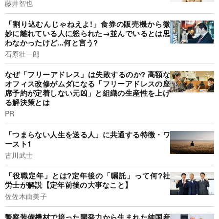
藤井智也
「割り込むんじゃねえよ!」食券の販売機から微
妙に離れている人に怒られた→並んでいるとは思
わなかったけど...何と言う?
石原壮一郎
なぜ「フリーアドレス」は失敗するのか? 高額な
オフィス改修がムダになる「フリーアドレスの座
席予約が定着しない元凶」と組織の生産性を上げ
る解決策とは
PR
「つまらない人生を送る人」に共通する特徴・ワ
ースト1
古川武士
「役職定年」とは?定年後の「嘱託」って何?社
労士が解説【定年前後の大事なこと】
佐佐木由美子
警察装備機材で培った開発力から生まれた純国産