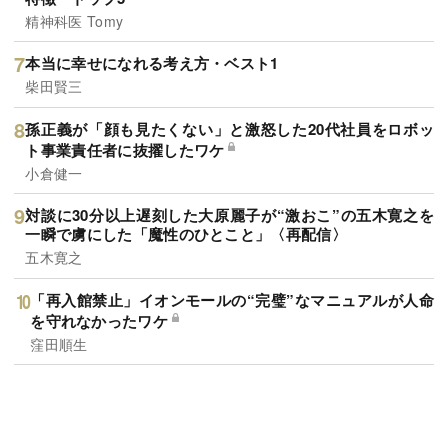
精神科医 Tomy
本当に幸せになれる考え方・ベスト1
柴田賢三
孫正義が「顔も見たくない」と激怒した20代社員をロボッ
ト事業責任者に抜擢したワケ
小倉健一
対談に30分以上遅刻した大原麗子が“激おこ”の五木寛之を
一瞬で虜にした「魔性のひとこと」〈再配信〉
五木寛之
「再入館禁止」イオンモールの“完璧”なマニュアルが人命
を守れなかったワケ
窪田順生