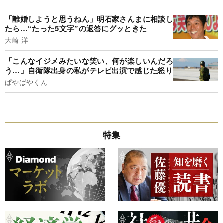
「離婚しようと思うねん」明石家さんまに相談し
たら…“たった5文字”の返答にグッときた
大崎 洋
「こんなイジメみたいな笑い、何が楽しいんだろ
う…」自衛隊出身の私がテレビ出演で感じた怒り
ぱやぱやくん
特集