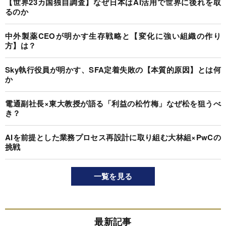
【世界23カ国独自調査】なぜ日本はAI活用で世界に後れを取
るのか
中外製薬CEOが明かす生存戦略と【変化に強い組織の作り
方】は？
Sky執行役員が明かす、SFA定着失敗の【本質的原因】とは何
か
電通副社長×東大教授が語る「利益の松竹梅」なぜ松を狙うべ
き？
AIを前提とした業務プロセス再設計に取り組む大林組×PwCの
挑戦
一覧を見る
最新記事