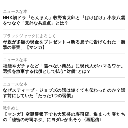
ニュースな本
NHK朝ドラ『らんまん』牧野富太郎と『ばけばけ』小泉八雲
をつなぐ「意外な共通点」とは？
ブラックジャックによろしく
母親が多額の現金をプレゼント→断る息子に告げられた「衝
撃の事実」【マンガ】
ニュースな本
福袋やガチャなど「選べない商品」に現代人がハマるワケ。
選択を放棄する代償として払う“対価”とは？
ニュースな本
なぜスティーブ・ジョブズの話は短くても伝わったのか？話
す前にしていた「たった1つの習慣」
戦争めし
【マンガ】空襲警報下でも大繁盛の寿司店、集まった客たち
の「秘密の寿司ネタ」にヨダレが出そう〈再配信〉