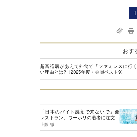
1
おす
超富裕層があえて外食で「ファミレスに行
い理由とは?〈2025年度・会員ベスト9〉
「日本のバイト感覚で来ないで」豪
レストラン、ワーホリの若者に注文
上阪 徹