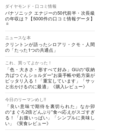
ダイヤモンド・口コミ情報
パナソニック エナジーの50代前半・次長級
の年収は？【5000件の口コミ情報データ】
ニュースな本
クリントンが語ったシロアリ・クモ・人間
の「たった1つの共通点」
これ、買ってよかった！
「色・大きさ・形すべて好み」GUの“収納
力ばつぐんショルダー”お薬手帳や処方薬が
ピッタリ入る！「重宝しています」「サッ
と出かけるのに最適」《購入レビュー》
今日のリーマンめし!!
「良い意味で期待を裏切られた」なか卯
の“まぐろ2倍どんぶり”食べ応えがスゴすぎ
る！「お腹いっぱい」「シンプルに美味し
い」《実食レビュー》