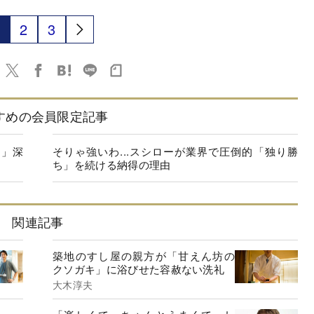
2
3
すめの会員限定記事
く」深
そりゃ強いわ...スシローが業界で圧倒的「独り勝
ち」を続ける納得の理由
関連記事
築地のすし屋の親方が「甘えん坊の
クソガキ」に浴びせた容赦ない洗礼
大木淳夫