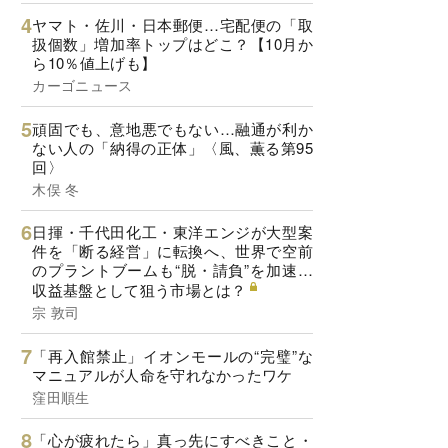
ヤマト・佐川・日本郵便…宅配便の「取
扱個数」増加率トップはどこ？【10月か
ら10％値上げも】
カーゴニュース
頑固でも、意地悪でもない…融通が利か
ない人の「納得の正体」〈風、薫る第95
回〉
木俣 冬
日揮・千代田化工・東洋エンジが大型案
件を「断る経営」に転換へ、世界で空前
のプラントブームも“脱・請負”を加速…
収益基盤として狙う市場とは？
宗 敦司
「再入館禁止」イオンモールの“完璧”な
マニュアルが人命を守れなかったワケ
窪田順生
「心が疲れたら」真っ先にすべきこと・