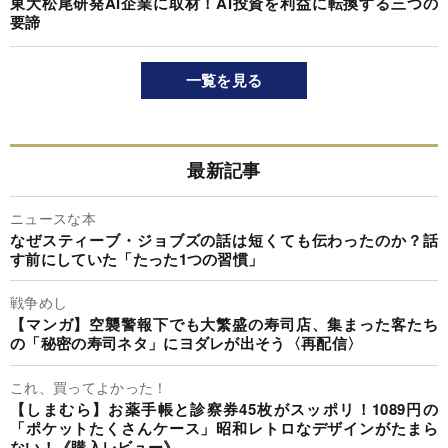
東大松尾研発AI企業に取材！AI投資を利益に転換する三つの
要諦
一覧を見る
最新記事
ニュースな本
なぜスティーブ・ジョブズの話は短くても伝わったのか？話
す前にしていた「たった1つの習慣」
戦争めし
【マンガ】空襲警報下でも大繁盛の寿司店、集まった客たち
の「秘密の寿司ネタ」にヨダレが出そう〈再配信〉
これ、買ってよかった！
【しまむら】お薬手帳と診察券45枚がスッポリ！1089円の
「ポケットたくさんケース」昭和レトロなデザインがたまら
ない！《購入レビュー》