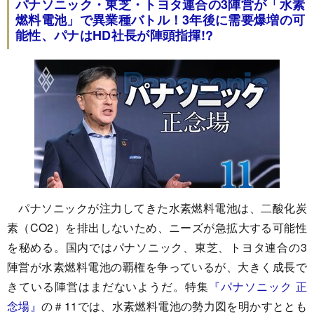
パナソニック・東芝・トヨタ連合の3陣営が「水素
燃料電池」で異業種バトル！3年後に需要爆増の可
能性、パナはHD社長が陣頭指揮!?
パナソニックが注力してきた水素燃料電池は、二酸化炭
素（CO2）を排出しないため、ニーズが急拡大する可能性
を秘める。国内ではパナソニック、東芝、トヨタ連合の3
陣営が水素燃料電池の覇権を争っているが、大きく成長で
きている陣営はまだないようだ。特集
『パナソニック 正
念場』
の＃11では、水素燃料電池の勢力図を明かすととも