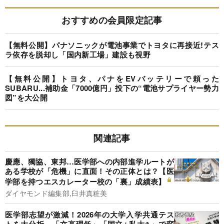
おすすめの会員限定記事
【無料公開】パナソニックが電池事業でトヨタに再接近!テス
ラ依存を脱却し「国内新工場」建設も視野
【無料公開】トヨタ、パナをEVバッテリーで頼った
SUBARU...補助金「7000億円」投下の“電池サプライヤー勢力
図”を大公開
関連記事
慶應、獨協、東邦…医学部への内部進学ルートが
ある学校が「危機」に直面！その正体とは？【医
学部を持つエスカレーター校の「裏」成績表】
ダイヤモンド編集部,臼井真粧美
医学部志望が激減！2026年の大学入学共通テス
トを大分析、「文高理低」「国立↓私大↑」で変