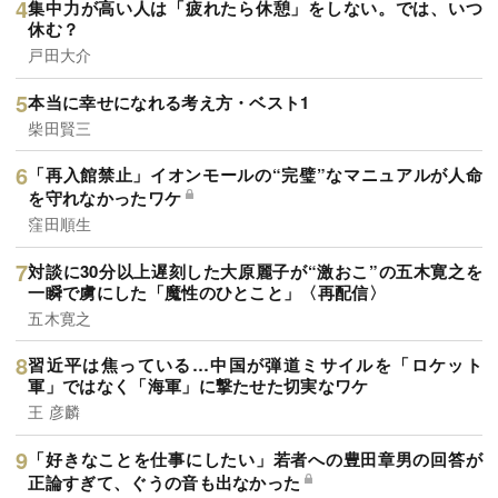
集中力が高い人は「疲れたら休憩」をしない。では、いつ
休む？
戸田大介
本当に幸せになれる考え方・ベスト1
柴田賢三
「再入館禁止」イオンモールの“完璧”なマニュアルが人命
を守れなかったワケ
窪田順生
対談に30分以上遅刻した大原麗子が“激おこ”の五木寛之を
一瞬で虜にした「魔性のひとこと」〈再配信〉
五木寛之
習近平は焦っている…中国が弾道ミサイルを「ロケット
軍」ではなく「海軍」に撃たせた切実なワケ
王 彦麟
「好きなことを仕事にしたい」若者への豊田章男の回答が
正論すぎて、ぐうの音も出なかった