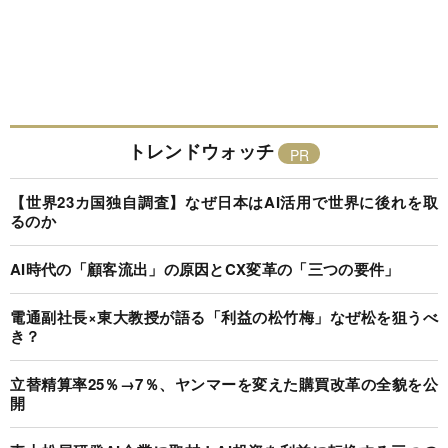
トレンドウォッチ
【世界23カ国独自調査】なぜ日本はAI活用で世界に後れを取
るのか
AI時代の「顧客流出」の原因とCX変革の「三つの要件」
電通副社長×東大教授が語る「利益の松竹梅」なぜ松を狙うべ
き？
立替精算率25％→7％、ヤンマーを変えた購買改革の全貌を公
開