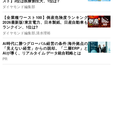
スト】3位は医療創生大、1位は?
ダイヤモンド編集部
【全業種ワースト100】倒産危険度ランキング
2026最新版!東京電力、日本製紙、日産自動車も
ランクイン、1位は?
ダイヤモンド編集部,清水理裕
AI時代に勝つグローバル経営の条件:海外拠点の
「見えない経営」からの脱却。「二層ERP」と
AIが導く、リアルタイム·データ統合戦略とは
PR