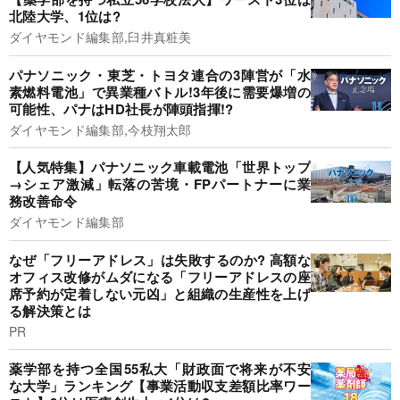
北陸大学、1位は?
ダイヤモンド編集部,臼井真粧美
パナソニック・東芝・トヨタ連合の3陣営が「水
素燃料電池」で異業種バトル!3年後に需要爆増の
可能性、パナはHD社長が陣頭指揮!?
ダイヤモンド編集部,今枝翔太郎
【人気特集】パナソニック車載電池「世界トップ
→シェア激減」転落の苦境・FPパートナーに業
務改善命令
ダイヤモンド編集部
なぜ「フリーアドレス」は失敗するのか? 高額な
オフィス改修がムダになる「フリーアドレスの座
席予約が定着しない元凶」と組織の生産性を上げ
る解決策とは
PR
薬学部を持つ全国55私大「財政面で将来が不安
な大学」ランキング【事業活動収支差額比率ワー