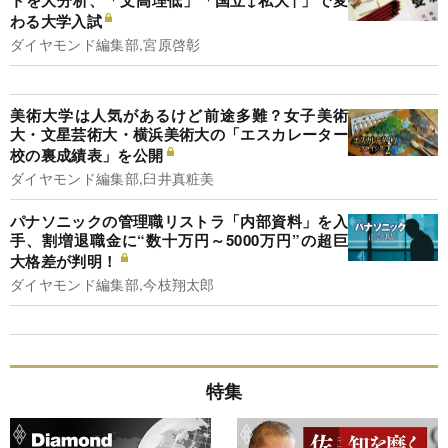
わる大学入試
ダイヤモンド編集部,宮原啓彰
美術大学は人気があるけど前途多難？女子美術
大・文星芸術大・横浜美術大の「エスカレーター
校の裏成績表」を公開
ダイヤモンド編集部,臼井真粧美
パナソニックの管理職リストラ「内部資料」を入
手、割増退職金に“数十万円～5000万円”の超巨
大格差が判明！
ダイヤモンド編集部,今枝翔太郎
特集