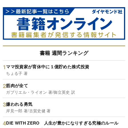
書籍 週間ランキング
ママ投資家が育休中に１億貯めた株式投資
ちょる子 著
筋肉が全て
ガブリエル・ライオン 著/御立英史 訳
嫌われる勇気
岸見一郎 著/古賀史健 著
DIE WITH ZERO 人生が豊かになりすぎる究極のルール