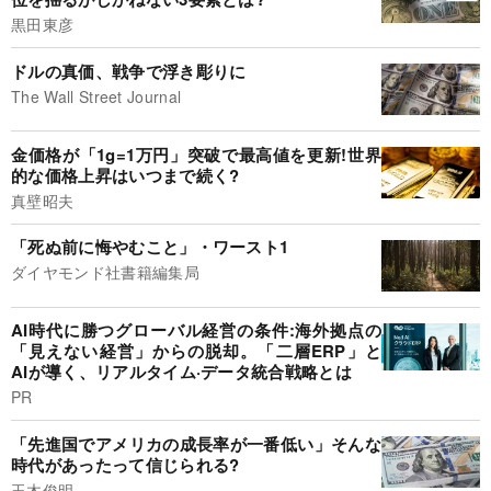
黒田東彦
ドルの真価、戦争で浮き彫りに
The Wall Street Journal
金価格が「1g=1万円」突破で最高値を更新!世界
的な価格上昇はいつまで続く?
真壁昭夫
「死ぬ前に悔やむこと」・ワースト1
ダイヤモンド社書籍編集局
AI時代に勝つグローバル経営の条件:海外拠点の
「見えない経営」からの脱却。「二層ERP」と
AIが導く、リアルタイム·データ統合戦略とは
PR
「先進国でアメリカの成長率が一番低い」そんな
時代があったって信じられる?
玉木俊明