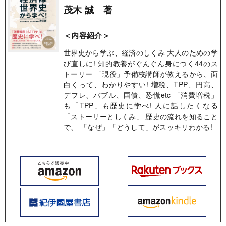
茂木 誠 著
＜内容紹介＞
世界史から学ぶ、経済のしくみ 大人のための学
び直しに! 知的教養がぐんぐん身につく44のス
トーリー 「現役」予備校講師が教えるから、面
白くって、わかりやすい! 増税、TPP、円高、
デフレ、バブル、国債、恐慌etc 「消費増税」
も「TPP」も歴史に学べ! 人に話したくなる
「ストーリーとしくみ」 歴史の流れを知ること
で、 「なぜ」「どうして」がスッキリわかる!