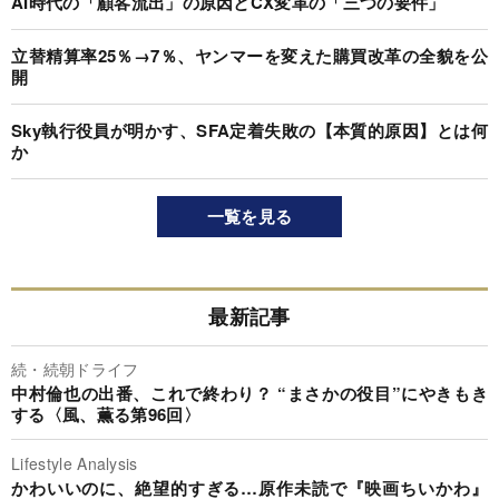
AI時代の「顧客流出」の原因とCX変革の「三つの要件」
立替精算率25％→7％、ヤンマーを変えた購買改革の全貌を公
開
Sky執行役員が明かす、SFA定着失敗の【本質的原因】とは何
か
一覧を見る
最新記事
続・続朝ドライフ
中村倫也の出番、これで終わり？ “まさかの役目”にやきもき
する〈風、薫る第96回〉
Lifestyle Analysis
かわいいのに、絶望的すぎる…原作未読で『映画ちいかわ』