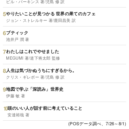
ビル・パーキンス 著/児島 修 訳
やりたいことが見つかる 世界の果てのカフェ
ジョン・ストレルキー 著/鹿田昌美 訳
ブティック
池井戸 潤 著
わたしはこれでやせました
MEGUMI 著/道下将太郎 監修
人生は気づかぬうちにすぎるから。
クリス・ギレボー 著/児島 修 訳
地図で学ぶ「深読み」世界史
伊藤 敏 著
頭のいい人が話す前に考えていること
安達裕哉 著
(POSデータ調べ、7/26～8/1)