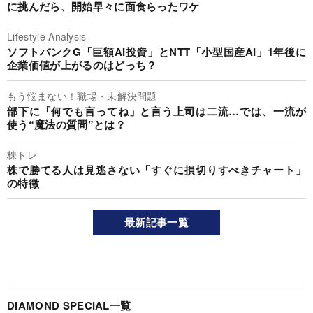
に挑んだら、開始早々に面食らったワケ
Lifestyle Analysis
ソフトバンクG「巨額AI投資」とNTT「小型国産AI」1年後に
企業価値が上がるのはどっち？
もう悩まない！職場・未解決問題
部下に「何でも言ってね」と言う上司は二流…では、一流が
使う“魔法の質問”とは？
株トレ
株で勝てる人は見逃さない「すぐに損切りすべきチャート」
の特徴
最新記事一覧
DIAMOND SPECIAL一覧