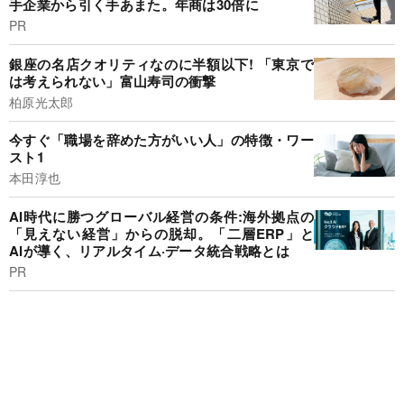
手企業から引く手あまた。年商は30倍に
PR
銀座の名店クオリティなのに半額以下! 「東京で
は考えられない」富山寿司の衝撃
柏原光太郎
今すぐ「職場を辞めた方がいい人」の特徴・ワー
スト1
本田淳也
AI時代に勝つグローバル経営の条件:海外拠点の
「見えない経営」からの脱却。「二層ERP」と
AIが導く、リアルタイム·データ統合戦略とは
PR