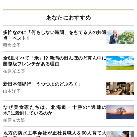
あなたにおすすめ
多忙なのに「何もしない時間」をもてる人の共通
点・ベスト1
照宮遼子
全8皿すべて「米」!? 新潟の田んぼのど真ん中に
国際級フレンチがある理由
柏原光太郎
新日本酒紀行「うつつよのどぶろく」
山本洋子
なぜ美食家たちは、北海道・十勝の“過疎の
地”に殺到しているのか
柏原光太郎
地方の防水工事会社が正社員職人を60人育て大