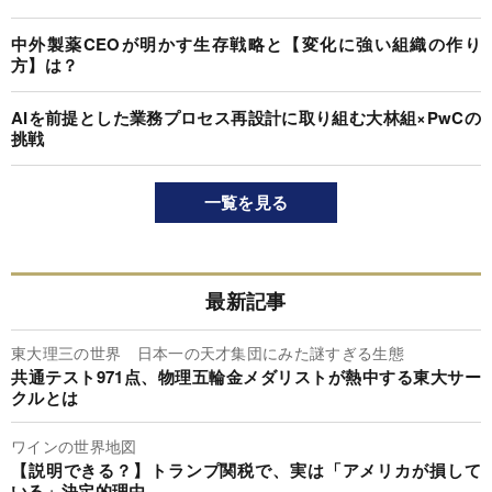
中外製薬CEOが明かす生存戦略と【変化に強い組織の作り
方】は？
AIを前提とした業務プロセス再設計に取り組む大林組×PwCの
挑戦
一覧を見る
最新記事
東大理三の世界 日本一の天才集団にみた謎すぎる生態
共通テスト971点、物理五輪金メダリストが熱中する東大サー
クルとは
ワインの世界地図
【説明できる？】トランプ関税で、実は「アメリカが損して
いる」決定的理由