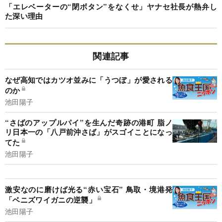
「エレベーターの“閉ボタン”をなくせ」ヤナセ社長が熱弁し
た深い理由
関連記事
なぜ高知ではカツオ並みに「うつぼ」が愛される
のか
池田陽子
“さばのアップルパイ”を生んだ奇跡の港町 脂ノ
リ日本一の「八戸前沖さば」がスゴイことになっ
てた
池田陽子
激安なのに磨けば光る“赤い宝石” 鳥取・境港発
「ベニズワイガニの逆襲」
池田陽子