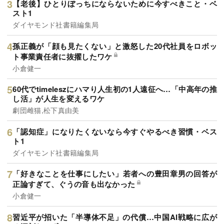
【老後】ひとりぼっちにならないために今すべきこと・ベ
スト1
ダイヤモンド社書籍編集局
孫正義が「顔も見たくない」と激怒した20代社員をロボッ
ト事業責任者に抜擢したワケ
小倉健一
60代でtimeleszにハマり人生初の1人遠征へ…「中高年の推
し活」が人生を変えるワケ
劇団雌猫,松下真由美
「認知症」になりたくないなら今すぐやるべき習慣・ベス
ト1
ダイヤモンド社書籍編集局
「好きなことを仕事にしたい」若者への豊田章男の回答が
正論すぎて、ぐうの音も出なかった
小倉健一
習近平が招いた「半導体不足」の代償…中国AI戦略に広が